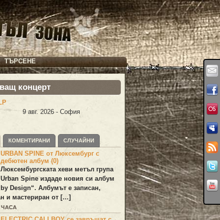
ТЪРСЕНЕ
ващ концерт
LP
9 авг. 2026 - София
КОМЕНТИРАНИ
СЛУЧАЙНИ
URBAN SPINE от Люксембург с
дебютен албум (0)
Люксембургската хеви метъл група
Urban Spine
издаде новия си албум
 by Design
“. Албумът е записан,
н и мастериран от […]
8 ЧАСА
ELECTRIC CALLBOY се завръщат с