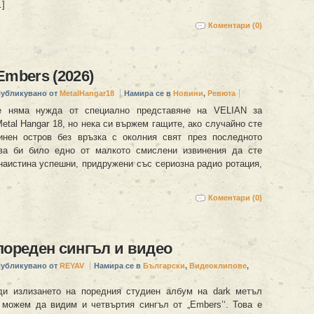
…]
Коментари (0)
Embers (2026)
убликувано от
MetalHangar18
Намира се в
Новини
,
Ревюта
е няма нужда от специално представяне на VELIAN за
etal Hangar 18, но нека си вържем гащите, ако случайно сте
инен остров без връзка с околния свят през последното
ова би било едно от малкото смислени извинения да сте
наистина успешни, придружени със сериозна радио ротация,
Коментари (0)
пореден сингъл и видео
убликувано от
REYAV
Намира се в
Български
,
Видеоклипове
,
ди излизането на поредния студиен албум на dark метъл
можем да видим и четвъртия сингъл от „Embers’‘. Това е