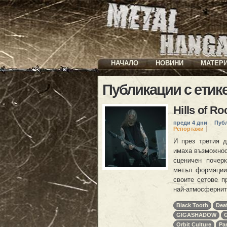
НАЧАЛО
НОВИНИ
МАТЕР
Публикации с етик
Hills of R
преди 4 дни
Пуб
Репортажи
И през третия д
имаха възможнос
сценичен почер
метъл формациит
своите сетове п
най-атмосфернит
Black Tooth
Dea
GIGASHADOW
Orbit Culture
Pa