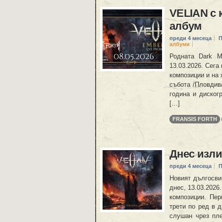
VELIAN с 
албум
преди 4 месеца
П
албуми
Родната Dark M
13.03.2026. Сега
композиции и на 
събота /Пловдив/
година и диског
[…]
FRANSIS FORTH
Днес изли
преди 4 месеца
П
Новият дългосви
днес, 13.03.2026
композиции. Пeр
трети по ред в 
слушан чрез пле