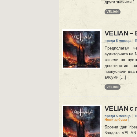
други значими [
VELIAN
VELIAN – 
преди 5 месеца
П
Предполагам, ч
аудиторията на M
живели на пуст
десетилетие. Т
пропуснали два 
албуми […]
VELIAN
VELIAN с 
преди 5 месеца
П
Нови албуми
Броени дни пре
бандата VELIAN 