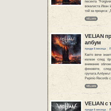
песента “Forgiv
вокалиста Иван И
той за процеса: 
VELIAN
VELIAN пр
албум
преди 5 месеца
П
Както вече знае
излезе след бр
внимание обложк
феновете, сле
групата.Албумът
Pepinio Records 
VELIAN
VELIAN с 
преди 6 месеца
П