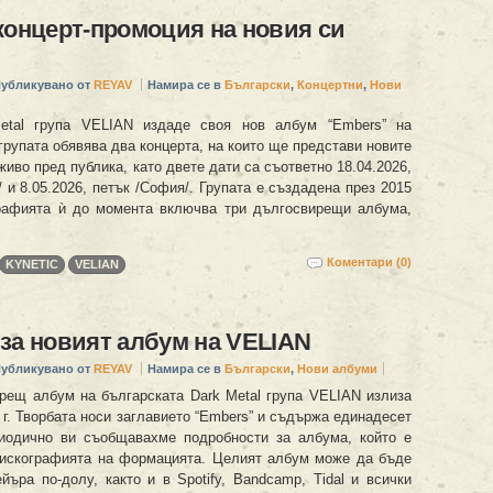
концерт-промоция на новия си
убликувано от
REYAV
Намира се в
Български
,
Концертни
,
Нови
etal група VELIAN издаде своя нов албум “Embers” на
 групата обявява два концерта, на които ще представи новите
живо пред публика, като двете дати са съответно 18.04.2026,
 и 8.05.2026, петък /София/. Групата е създадена през 2015
рафията ѝ до момента включва три дългосвирещи албума,
Коментари (0)
KYNETIC
VELIAN
за новият албум на VELIAN
убликувано от
REYAV
Намира се в
Български
,
Нови албуми
рещ албум на българската Dark Metal група VELIAN излиза
. г. Творбата носи заглавието “Embers” и съдържа единадесет
иодично ви съобщавахме подробности за албума, който е
дискографията на формацията. Целият албум може да бъде
йъра по-долу, както и в Spotify, Bandcamp, Tidal и всички