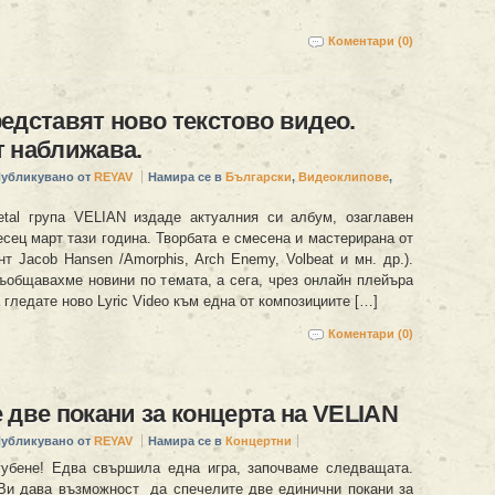
Коментари (0)
едставят ново текстово видео.
 наближава.
убликувано от
REYAV
Намира се в
Български
,
Видеоклипове
,
tal група VELIAN издаде актуалния си албум, озаглавен
есец март тази година. Творбата е смесена и мастерирана от
т Jacob Hansen /Amorphis, Arch Enemy, Volbeat и мн. др.).
ъобщавахме новини по темата, а сега, чрез онлайн плейъра
 гледате ново Lyric Video към една от композициите […]
Коментари (0)
 две покани за концерта на VELIAN
убликувано от
REYAV
Намира се в
Концертни
убене! Едва свършила една игра, започваме следващата.
 Ви дава възможност да спечелите две единични покани за