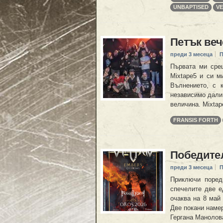
UNBAPTISED
VE
Петък веч
преди 3 месеца
П
Първата ми сре
Mixtape5 и си м
Вълнението, с 
независимо дали
величина. Mixtap
FRANSIS FORTH
Победител
преди 3 месеца
П
Приключи поред
спечелите две е
очаква на 8 май 
Две покани намер
Гергана Манолов