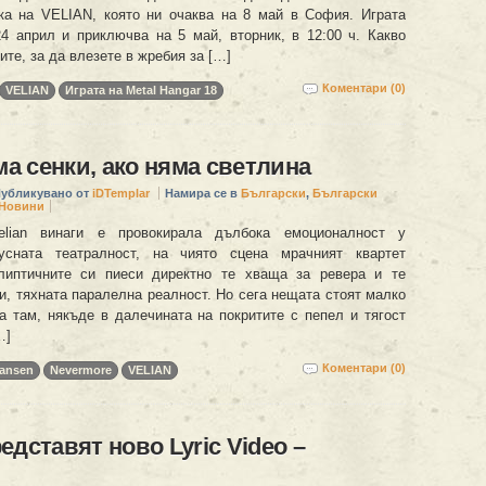
ка на VELIAN, която ни очаква на 8 май в София. Играта
24 април и приключва на 5 май, вторник, в 12:00 ч. Какво
ите, за да влезете в жребия за […]
Коментари (0)
VELIAN
Играта на Metal Hangar 18
яма сенки, ако няма светлина
убликувано от
iDTemplar
Намира се в
Български
,
Български
Новини
elian винаги е провокирала дълбока емоционалност у
усната театралност, на чиято сцена мрачният квартет
алиптичните си пиеси директно те хваща за ревера и те
и, тяхната паралелна реалност. Но сега нещата стоят малко
га там, някъде в далечината на покритите с пепел и тягост
…]
Коментари (0)
ansen
Nevermore
VELIAN
едставят ново Lyric Video –