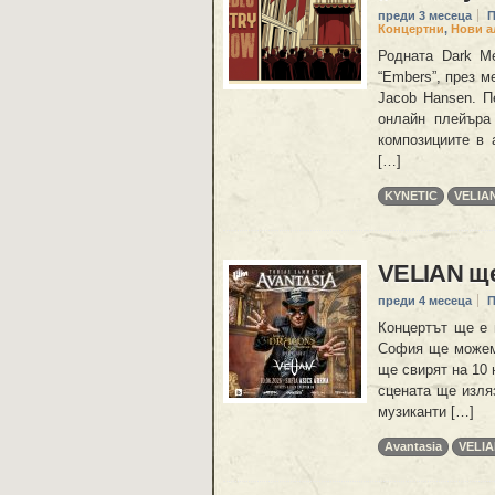
преди 3 месеца
П
Концертни
,
Нови а
Родната Dark Me
“Embers”, през м
Jacob Hansen. П
онлайн плейъра 
композициите в 
[…]
KYNETIC
VELIA
VELIAN щ
преди 4 месеца
П
Концертът ще е 
София ще можем 
ще свирят на 10 
сцената ще изля
музиканти […]
Avantasia
VELI