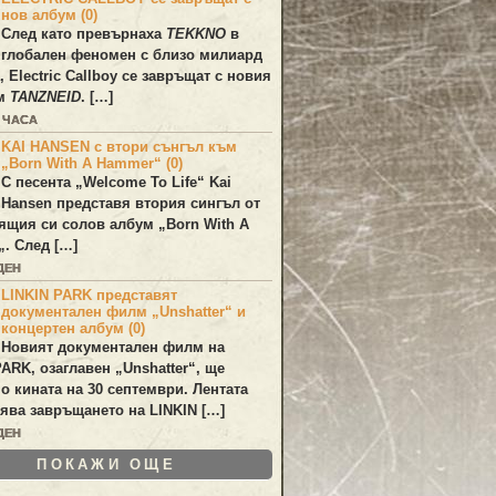
нов албум (0)
След като превърнаха
TEKKNO
в
глобален феномен с близо милиард
а,
Electric Callboy
се завръщат с новия
ум
TANZNEID
. […]
8 ЧАСА
KAI HANSEN с втори сънгъл към
„Born With A Hammer“ (0)
С песента „
Welcome To Life
“
Kai
Hansen
представя втория сингъл от
ящия си солов албум „
Born With A
„. След […]
ДЕН
LINKIN PARK представят
документален филм „Unshatter“ и
концертен албум (0)
Новият документален филм на
PARK
, озаглавен
„Unshatter“
, ще
по кината на 30 септември. Лентата
ява завръщането на
LINKIN
[…]
ДЕН
ПОКАЖИ ОЩЕ