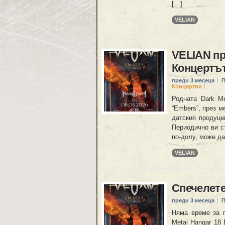
[…]
VELIAN
VELIAN пр
Концертът
преди 3 месеца
П
Концертни
Родната Dark Me
“Embers”, през м
датския продуцен
Периодично ви с
по-долу, може да
VELIAN
Спечелете
преди 3 месеца
П
Няма време за г
Metal Hangar 18