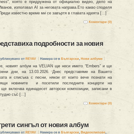
eness“, която е придружена от официално видео, дело на
ванов, използвал AI за неговата направа.Ето какво споделя
„Преди известно време ми се завъртя в главата идеята […]
Коментари (0)
едставиха подробности за новия
убликувано от
REYAV
Намира се в
Български
,
Нови албуми
те, новият албум на VELIAN ще носи името “Embers” и ще
оени дни, на 13.03.2026. Днес представяме на Вашето
ата и списъка с песни, някои от които вече познати на
дящи новините и посетили последните концерти на
 ще включва единадесет авторски композиции, записани в
студио със […]
Коментари (0)
трети сингъл от новия албум
убликувано от
REYAV
Намира се в
Български
,
Видеоклипове
,