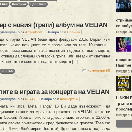
LIAN
Контрол
Цар Плъх
стрийм
ер с новия (трети) албум на VELIAN
си алб
ПРЕДИ 1
убликувано от
ArthurDent
Намира се в
Новини
ща с група VELIAN беше през февруари 2016. Вървя към
исля, какво всъщност се е променило за тези 10 години…
което пристъпвам в така познатия подлез е все същото,
 отивам да слушам българска група, или звезди от световна
предсто
e5 все така е мястото, където твърдата […]
Hammer
Коментари (0)
VELIAN
ПРЕДИ 1 
ите в играта за концерта на VELIAN
LINKIN 
убликувано от
REYAV
Намира се в
Концертни
тръгне 
ната ни игра. Metal Hangar 18 Ви даде възможност да
прослед
динични покани за мрачната приказка на VELIAN, която ни
ПРЕДИ 1 
в София. Играта приключи днес, 5 май, вторник, в 12:00 ч.
иха своите притежатели сред феновете на групата. Това са:
а Любомир Любомиров Честито! Ще се свържем с тях, за да