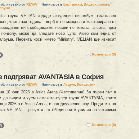
убликувано от
REYAV
Намира се в
Български
,
Видеоклипове
,
лбуми
tal група VELIAN издаде актуалния си албум, озаглавен
есец март тази година. Творбата е смесена и мастерирана от
ериодично ви съобщавахме новини по темата, а сега, чрез
по-долу, може да гледате ново Lyric Video към една от
албума. Песента носи името “Ministry”. VELIAN ще изнесат
Коментари (0)
N
е подгряват AVANTASIA в София
убликувано от
REYAV
Намира се в
Акцент
,
Концертни
на 10 юни 2026 в Asics Arena (Фестивална) За първи път в
да видим и чуем немската супер група AVANTASIA, които
юни 2026-а в Asics Arena, с над двучасово шоу. Преди тях на
зат VELIAN – резултат от обединените усилия на четирима
Коментари (0)
AN