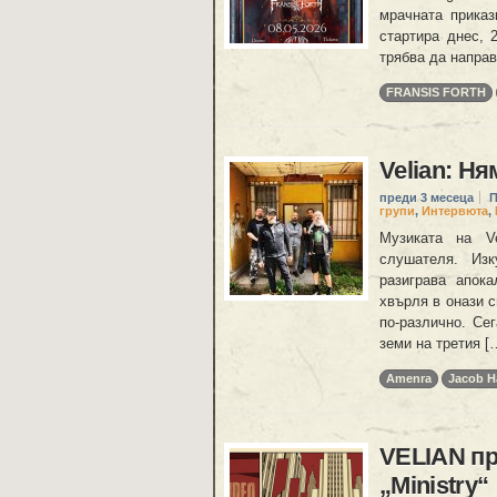
мрачната приказ
стартира днес, 
трябва да направ
FRANSIS FORTH
Velian: Н
преди 3 месеца
П
групи
,
Интервюта
,
Музиката на V
слушателя. Изк
разиграва апок
хвърля в онази с
по-различно. Се
земи на третия [
Amenra
Jacob H
VELIAN пр
„Ministry“