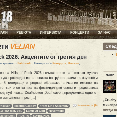
ИАЛИ
РЕВЮТА
ИНТЕРВЮТА
КОНЦЕРТИ
ЗА НАС
ети
VELIAN
След
ock 2026: Акцентите от третия ден
ликувано от
Patchouli
Намира се в
Концерти
,
Новини
,
ен на Hills of Rock 2026 почитателите на тежката музика
НОВИ
т да проследят изпълненията на групи с различно звучене и
к. В следващите редове обръщаме внимание именно на
е, които се качиха на фестивалните сцени и представиха
ред публиката. Deafheaven Deafheaven предложиха едно от
е изпълнения през […]
„
Cruelty
миксира
Коментари (0)
fheaven
Electric Callboy
Front Line Assembly
ПРЕДИ 1
GOTRA feat. VEL
Lamb Of God
Nevermore
radise Lost
RUSITA
SUNBLINDS