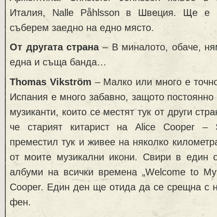
Италия, Nalle Påhlsson в Швеция. Ще е
съберем заедно на едно място.
От другата страна
– В миналото, обаче, ня
една и съща банда…
Thomas Vikström
– Малко или много е точно
Испания е много забавно, защото постоянно
музиканти, които се местят тук от други стра
че старият китарист на Alice Cooper – 
преместил тук и живее на няколко километра
от моите музикални икони. Свири в един 
албуми на всички времена „Welcome to My 
Cooper. Един ден ще отида да се срещна с н
фен.