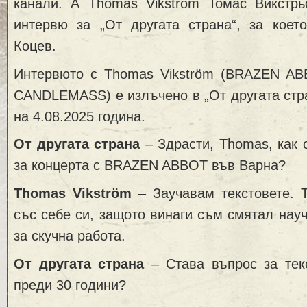
канали. А Thomas Vikström Томас Викстр
интервю за „От другата страна“, за коет
Коцев.
Интервюто с Thomas Vikström (BRAZEN AB
CANDLEMASS) е излъчено в „От другата стр
на 4.08.2025 година.
От другата страна
– Здрасти, Thomas, как с
за концерта с BRAZEN ABBOT във Варна?
Thomas Vikström
– Заучавам текстовете. Т
със себе си, защото винаги съм смятал науч
за скучна работа.
От другата страна
– Става въпрос за текс
преди 30 години?