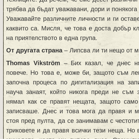
трябва да бъдат уважавани, дори и понякога
Уважавайте различните личности и ги оставе
каквито са. Мисля, че това е доста добър к
на приятелството в една група.
От другата страна
– Липсва ли ти нещо от 
Thomas Vikström
– Бих казал, че днес н
повече. Но това е, може би, защото съм ле
започна процеса по дигитализация на зап
науча занаят, който никога преди не съм 
нямал как се правят нещата, защото само 
записваше. Днес и това мога да правя и м
стоя пред пулта, да се занимавам с честоти
триковете и да правя всички тези неща. Но 