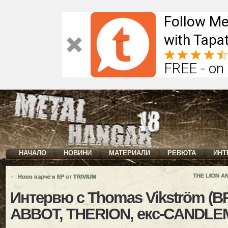
Follow Me
with Tapat
FREE - on
НАЧАЛО
НОВИНИ
МАТЕРИАЛИ
РЕВЮТА
ИНТ
«
THE LION A
Ново парче и EP от TRIVIUM
Интервю с Thomas Vikström (
ABBOT, THERION, екс-CANDLE