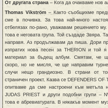
От другата страна
– Кога да очакваме нов 
Thomas Vikström
– Както съобщихме пред
сме в почивка. За това най-много настояв
отбелязах по-рано, уважавам решението му.
това е неговата група. Той създаде Звяра. Та
направя. Аз продължавам да пиша. Дори пр
изпратих нова песен за THERION и той я
материал за бъдещ албум. Смятам, че щ
скоро, но не мисля, че ще направим турне
случи нещо грандиозно. В страни от т
страничен проект. Казва се DEFENDERS OF T
опитваме да сме настроени към метъла 
JUDAS PRIEST и други подобни групи – 
това е абревиатурата. В някакъв момент му