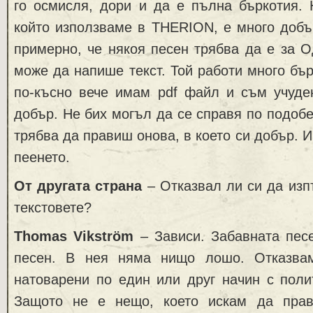
го осмисля, дори и да е пълна бъркотия. 
който използваме в THERION, е много добъ
примерно, че някоя песен трябва да е за О
може да напише текст. Той работи много бър
по-късно вече имам pdf файл и съм учуден
добър. Не бих могъл да се справя по подобе
трябва да правиш онова, в което си добър. И
пеенето.
От другата страна
– Отказвал ли си да из
текстовете?
Thomas Vikström
– Зависи. Забавната песе
песен. В нея няма нищо лошо. Отказвам
натоварени по един или друг начин с поли
Защото не е нещо, което искам да пра