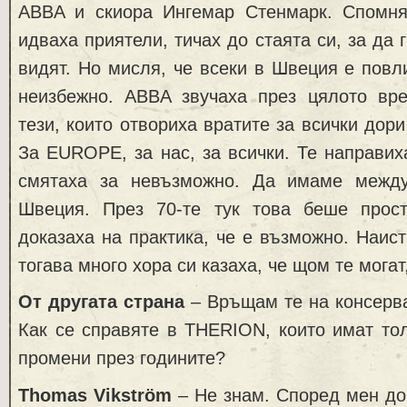
ABBA и скиора Ингемар Стенмарк. Спомня
идваха приятели, тичах до стаята си, за да г
видят. Но мисля, че всеки в Швеция е повл
неизбежно. ABBA звучаха през цялото вре
тези, които отвориха вратите за всички дори
За EUROPE, за нас, за всички. Те направиха
смятаха за невъзможно. Да имаме между
Швеция. През 70-те тук това беше прос
доказаха на практика, че е възможно. Наист
тогава много хора си казаха, че щом те могат
От другата страна
– Връщам те на консерв
Как се справяте в THERION, които имат то
промени през годините?
Thomas Vikström
– Не знам. Според мен до