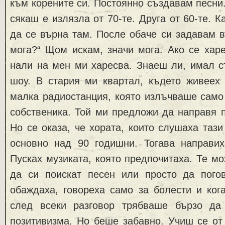
към корените си. Постоянно създавам песни.
сякаш е излязла от 70-те. Друга от 60-те. К
да се върна там. После обаче си задавам 
мога?“ Щом искам, значи мога. Ако се харе
нали на мен ми харесва. Знаеш ли, имал с
шоу. В стария ми квартал, където живеех
малка радиостанция, която излъчваше само
собственика. Той ми предложи да направя 
Но се оказа, че хората, които слушаха тази
основно над 90 годишни. Тогава направих
Пусках музиката, която предпочитаха. Те мо
да си поискат песен или просто да погов
обаждаха, говореха само за болести и ког
след всеки разговор трябваше бързо да
позитивизма. Но беше забавно. Учиш се от