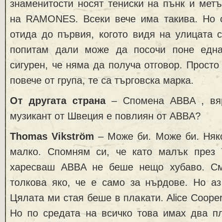
знаменитости носят тениски на пънк и метъ
на RAMONES. Всеки вече има такива. Но с
отида до първия, когото видя на улицата с
попитам дали може да посочи поне една
сигурен, че няма да получа отговор. Прос
повече от група, те са търговска марка.
От другата страна
– Спомена ABBA , вяр
музикант от Швеция е повлиян от ABBA?
Thomas Vikström
– Може би. Може би. Няко
малко. Спомням си, че като малък през
харесваш ABBA не беше нещо хубаво. См
толкова яко, че е само за нърдове. Но аз
Цялата ми стая беше в плакати. Alice Coope
Но по средата на всичко това имах два пл