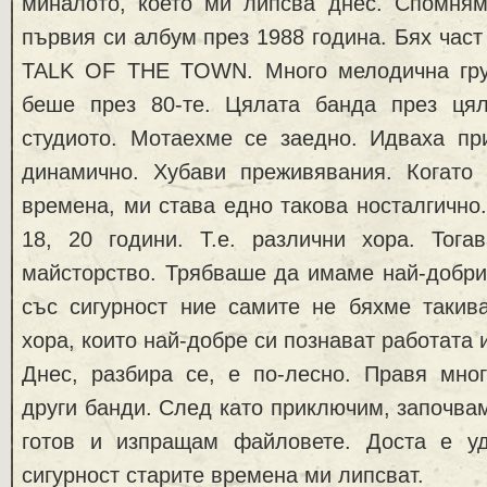
миналото, което ми липсва днес. Спомням 
първия си албум през 1988 година. Бях част
TALK OF THE TOWN. Много мелодична гру
беше през 80-те. Цялата банда през ця
студиото. Мотаехме се заедно. Идваха пр
динамично. Хубави преживявания. Когато
времена, ми става едно такова носталгично.
18, 20 години. Т.е. различни хора. Тог
майсторство. Трябваше да имаме най-добри
със сигурност ние самите не бяхме такив
хора, които най-добре си познават работата и
Днес, разбира се, е по-лесно. Правя мног
други банди. След като приключим, започвам
готов и изпращам файловете. Доста е у
сигурност старите времена ми липсват.