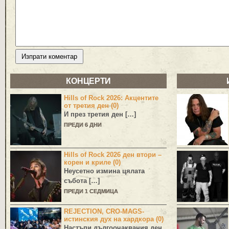
КОНЦЕРТИ
Hills of Rock 2026: Акцентите
от третия ден (0)
И през третия ден […]
ПРЕДИ 6 ДНИ
Hills of Rock 2026 ден втори –
корен и криле (0)
Неусетно измина цялата
събота […]
ПРЕДИ 1 СЕДМИЦА
REJECTION, CRO-MAGS-
истинския дух на хардкора (0)
Настъпи дългоочаквания ден