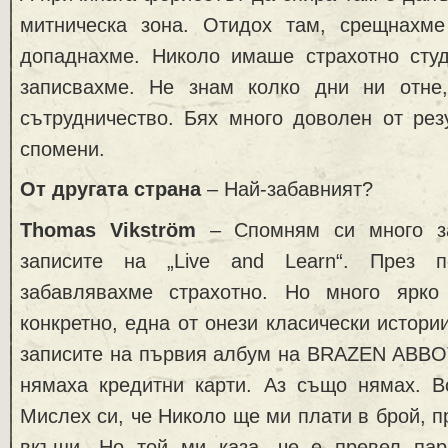
митническа зона. Отидох там, срещнахм
допаднахме. Николо имаше страхотно сту
записвахме. Не знам колко дни ни отне
сътрудничество. Бях много доволен от рез
спомени.
От другата страна
– Най-забавният?
Thomas Vikström
– Спомням си много за
записите на „Live and Learn“. През 
забавлявахме страхотно. Но много ярк
конкретно, една от онези класически истори
записите на първия албум на BRAZEN ABBOT
нямаха кредитни карти. Аз също нямах. В
Мислех си, че Николо ще ми плати в брой, п
вкъщи. Но той ми каза, че е превел пар