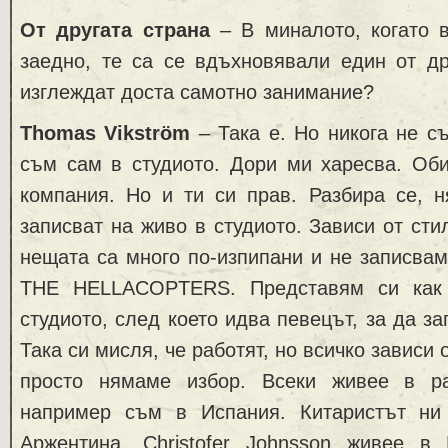
От другата страна
– В миналото, когато в
заедно, те са се вдъхновявали един от др
изглеждат доста самотно занимание?
Thomas Vikström
– Така е. Но никога не с
съм сам в студиото. Дори ми харесва. Об
компания. Но и ти си прав. Разбира се, н
записват на живо в студиото. Зависи от ст
нещата са много по-изпипани и не записва
THE HELLACOPTERS. Представям си как
студиото, след което идва певецът, за да з
Така си мисля, че работят, но всичко зависи
просто нямаме избор. Всеки живее в ра
например съм в Испания. Китаристът ни C
Аржентина. Christofer Johnsson живее в