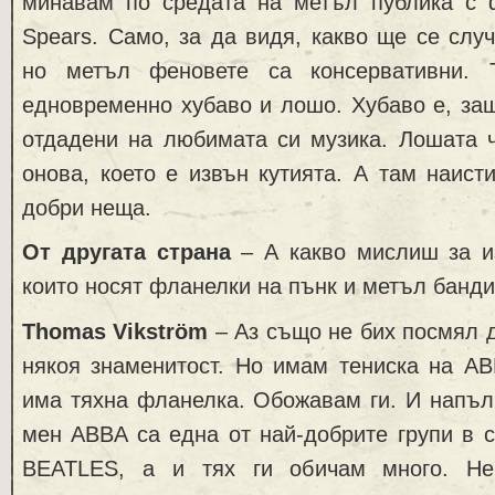
минавам по средата на метъл публика с ф
Spears. Само, за да видя, какво ще се случ
но метъл феновете са консервативни. 
едновременно хубаво и лошо. Хубаво е, защ
отдадени на любимата си музика. Лошата ч
онова, което е извън кутията. А там наис
добри неща.
От другата страна
– А какво мислиш за из
които носят фланелки на пънк и метъл банд
Thomas Vikström
– Аз също не бих посмял д
някоя знаменитост. Но имам тениска на AB
има тяхна фланелка. Обожавам ги. И напъл
мен ABBA са една от най-добрите групи в 
BEATLES, а и тях ги обичам много. Н