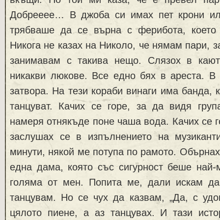
Добрееее… В джоба си имах пет крони и
трябваше да се върна с ферибота, което
Никога не казах на Николо, че нямам пари, з
занимавам с такива нещо. Слязох в каю
никакви люкове. Все едно бях в ареста. В
затвора. На тези кораби винаги има банда, 
танцуват. Качих се горе, за да видя груп
намеря отнякъде поне чаша вода. Качих се г
заслушах се в изпълнението на музикант
минути, някой ме потупа по рамото. Обърнах
една дама, която със сигурност беше най-
голяма от мен. Попита ме, дали искам да
танцувам. Но се чух да казвам, „Да, с удо
цялото пиене, а аз танцувах. И тази исто