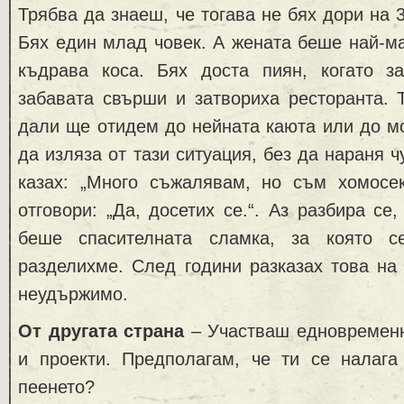
Трябва да знаеш, че тогава не бях дори на 
Бях един млад човек. А жената беше най-ма
къдрава коса. Бях доста пиян, когато за
забавата свърши и затвориха ресторанта. 
дали ще отидем до нейната каюта или до мо
да изляза от тази ситуация, без да нараня ч
казах: „Много съжалявам, но съм хомосек
отговори: „Да, досетих се.“. Аз разбира се
беше спасителната сламка, за която с
разделихме. След години разказах това на
неудържимо.
От другата страна
– Участваш едновременн
и проекти. Предполагам, че ти се налаг
пеенето?