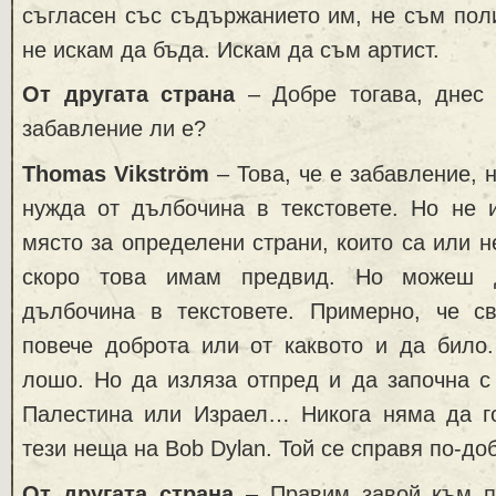
съгласен със съдържанието им, не съм поли
не искам да бъда. Искам да съм артист.
От другата страна
– Добре тогава, днес 
забавление ли е?
Thomas Vikström
– Това, че е забавление, 
нужда от дълбочина в текстовете. Но не 
място за определени страни, които са или н
скоро това имам предвид. Но можеш 
дълбочина в текстовете. Примерно, че с
повече доброта или от каквото и да било
лошо. Но да изляза отпред и да започна с
Палестина или Израел… Никога няма да г
тези неща на Bob Dylan. Той се справя по-доб
От другата страна
– Правим завой към п