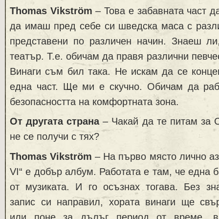
Thomas Vikström
– Това е забавната част д
да имаш пред себе си шведска маса с разли
представени по различен начин. Знаеш ли
театър. Т.е. обичам да правя различни певче
Винаги съм бил така. Не искам да се конц
една част. Ще ми е скучно. Обичам да раб
безопасността на комфортната зона.
От другата страна
– Чакай да те питам за
не се получи с тях?
Thomas Vikström
– На първо място лично аз
VI“ е добър албум. Работата е там, че една 
от музиката. И го осъзнах тогава. Без зн
запис си направил, хората винаги ще с
или поне за дълъг период от време, в