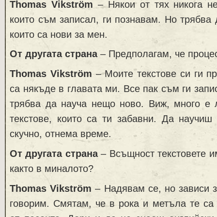
Thomas Vikström
– Някои от тях никога не
които съм записал, ги познавам. Но трябва 
които са нови за мен.
От другата страна
– Предполагам, че проце
Thomas Vikström
– Моите текстове си ги п
са някъде в главата ми. Все пак съм ги запис
трябва да науча нещо ново. Виж, много е 
текстове, които са ти забавни. Да научиш
скучно, отнема време.
От другата страна
– Всъщност текстовете и
както в миналото?
Thomas Vikström
– Надявам се, но зависи з
говорим. Смятам, че в рока и метъла те са