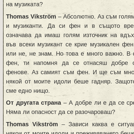
на музиката?
Thomas Vikström
– Абсолютно. Аз съм голям
и музиканти. Да си фен и в същото вре
означава да имаш голям източник на вдъх
във всеки музикант се крие музикален фен
или не, не знам. Но това е много важно. В
фен, ти напомня да се отнасяш добре с
фенове. Аз самият съм фен. И ще съм мног
някой от моите идоли беше гадняр. Защот
сме едно нищо.
От другата страна
– А добре ли е да се с
Няма ли опасност да се разочароваш?
Thomas Vikström
– Зависи каква е ситуа
някои от моите идоли и преживяването беш