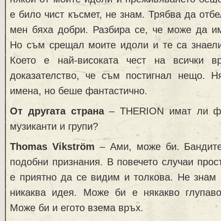
е било чист късмет, не знам. Трябва да отб
мен бяха добри. Разбира се, че може да и
Но съм срещал моите идоли и те са знаели
Което е най-високата чест на всички в
доказателство, че съм постигнал нещо. 
имена, но беше фантастично.
От другата страна
– THERION имат ли фе
музиканти и групи?
Thomas Vikström
– Ами, може би. Бандите
подобни признания. В повечето случаи прост
е приятно да се видим и толкова. Не знам
никаква идея. Може би е някакво глупав
Може би и егото взема връх.