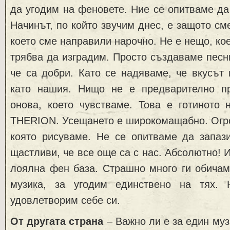
да угодим на феновете. Ние се опитваме да
Начинът, по който звучим днес, е защото см
което сме направили нарочно. Не е нещо, кое
трябва да изградим. Просто създаваме песни
че са добри. Като се надяваме, че вкусът
като нашия. Нищо не е предварително п
онова, което чувстваме. Това е готиното 
THERION. Усещането е широкомащабно. Огро
която рисуваме. Не се опитваме да запаз
щастливи, че все още са с нас. Абсолютно! 
лоялна фен база. Страшно много ги обичам
музика, за угодим единствено на тях.
удовлетворим себе си.
От другата страна
– Важно ли е за един муз