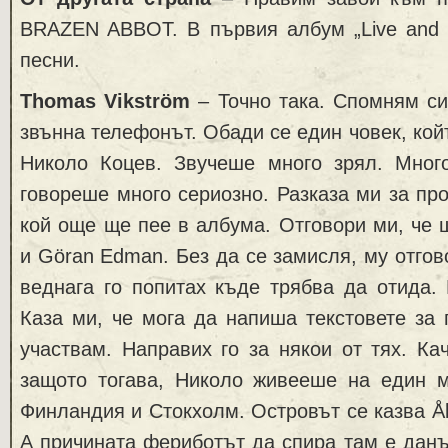
BRAZEN ABBOT. В първия албум „Live and 
песни.
Thomas Vikström
– Точно така. Спомням си
звънна телефонът. Обади се един човек, кой
Николо Коцев. Звучеше много зрял. Мног
говореше много сериозно. Разказа ми за про
кой още ще пее в албума. Отговори ми, че 
и Göran Edman. Без да се замисля, му отгов
веднага го попитах къде трябва да отида.
Каза ми, че мога да напиша текстовете за 
участвам. Направих го за някои от тях. Ка
защото тогава, Николо живееше на един 
Финландия и Стокхолм. Островът се казва Ål
А причината фериботът да спира там е данъ