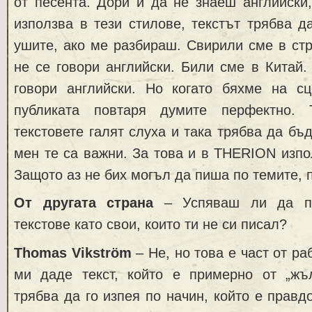
от песента. Дори и да не знаеш английски,
използва в тези стилове, текстът трябва д
ушите, ако ме разбираш. Свирили сме в ст
не се говори английски. Били сме в Китай.
говори английски. Но когато бяхме на сц
публиката повтаря думите перфектно. 
текстовете галят слуха и така трябва да бъд
мен те са важни. За това и в THERION изпо
Защото аз не бих могъл да пиша по темите, п
От другата страна
– Успяваш ли да по
текстове като свои, които ти не си писал?
Thomas Vikström
– Не, но това е част от ра
ми даде текст, който е примерно от „жъл
трябва да го изпея по начин, който е правд