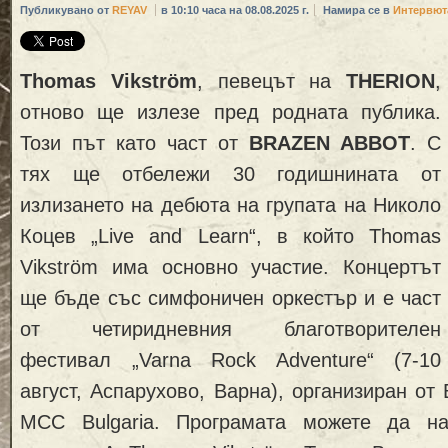
Публикувано от
REYAV
в 10:10 часа на 08.08.2025 г.
Намира се в
Интервют
Thomas Vikström
, певецът на
THERION
,
отново ще излезе пред родната публика.
Този път като част от
BRAZEN ABBOT
. С
тях ще отбележи 30 годишнината от
излизането на дебюта на групата на Николо
Коцев „Live and Learn“, в който Thomas
Vikström има основно участие. Концертът
ще бъде със симфоничен оркестър и е част
от четиридневния благотворителен
фестивал „Varna Rock Adventure“ (7-10
август, Аспарухово, Варна), организиран от 
MCC Bulgaria. Програмата можете да на