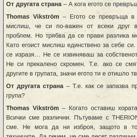
От другата страна
– А кога егото се превръ
Thomas Vikström
– Егото се превръща в 
мислиш, че си по-важен от всеки друг в
проблем. Но трябва да се прави разлика м
Като егоист мислиш единствено за себе си.
се изразя… Не се извиняваш за собственот
Не си прекалено скромен. Т.е. ако се смя
другите в групата, значи егото ти е отишло т
От другата страна
– Т.е. как се запазва п
група?
Thomas Vikström
– Когато оставиш хората
Всички сме различни. Пътуваме с THERIO
сме. Не мога да ни изброя, защото в т
техниците. Да речем, че сме десет различни