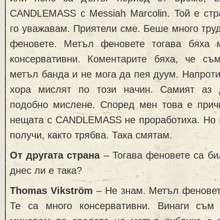
CANDLEMASS с Messiah Marcolin. Той е стр
го уважавам. Приятели сме. Беше много труд
феновете. Метъл феновете тогава бяха 
консервативни. Коментарите бяха, че с
метъл банда и не мога да пея дуум. Напроти
хора мислят по този начин. Самият аз 
подобно мислене. Според мен това е причи
нещата с CANDLEMASS не проработиха. Но м
получи, както трябва. Така смятам.
От другата страна
– Тогава феновете са би
днес ли е така?
Thomas Vikström
– Не знам. Метъл феновет
Те са много консервативни. Винаги съм