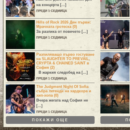
на концерта […]
ПРЕДИ 1 СЕДМИЦА
Hills of Rock 2026 Ден първи:
Мрачната гротеска (0)
За разлика от повечето […]
ПРЕДИ 1 СЕДМИЦА
Разпиляващо първо гостуване
на SLAUGHTER TO PREVAIL,
CRYPTA & CHAINED SAINT в
София (2)
В жаркия следобед на […]
ПРЕДИ 1 СЕДМИЦА
The Judgment Night Of Sofia
събра легенди на хардкора и
хип-хопа (0)
Вчера жегата над София не
[…]
ПРЕДИ 1 СЕДМИЦА
ПОКАЖИ ОЩЕ
П