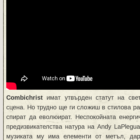
Combichrist
имат утвърден статут на све
сцена. Но трудно ще ги сложиш в стилова р
спират да еволюират. Неспокойната енерги
предизвикателства натура на Andy LaPlegua
музиката му има елементи от метъл, дар