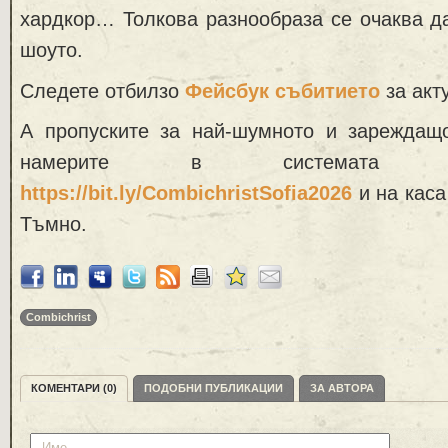
хардкор… Толкова разнообраза се очаква д
шоуто.
Следете отбилзо
Фейсбук събитието
за акт
А пропуските за най-шумното и зарежда
намерите в системата 
https://bit.ly/CombichristSofia2026
и на каса
Тъмно.
Combichrist
КОМЕНТАРИ (0)
ПОДОБНИ ПУБЛИКАЦИИ
ЗА АВТОРА