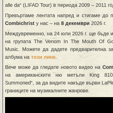
alle da“ (LIFAD Tour) в периода 2009 – 2011 г
Превъртаме лентата напред и стигаме до п
Combichrist
у нас – на
8 декември
2026 г.
Междувременно, на 24 юли 2026 г. ще бъде 
на групата The Venom In The Mouth Of Go
Music. Можете да дадете предварителна за
албума на
този линк
.
Вече може да гледате новото видео на
Comb
на американските ню метъли King 81
Summoned“, за да видите накъде върви LaPl
границите на музикалните жанрове.