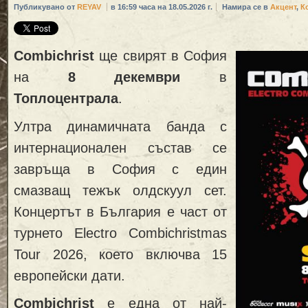
Публикувано от
REYAV
в 16:59 часа на 18.05.2026 г.
Намира се в
Акцент
,
К
Combichrist
ще свирят в София
на
8 декември
в
Топлоцентрала
.
Ултра динамичната банда с
интернационален състав се
завръща в София с един
смазващ тежък олдскуул сет.
Концертът в България е част от
турнето Electro Combichristmas
Tour 2026, което включва 15
европейски дати.
Combichrist
е една от най-