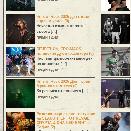
Hills of Rock 2026 ден втори –
корен и криле (0)
Неусетно измина цялата
събота […]
ПРЕДИ 4 ДНИ
REJECTION, CRO-MAGS-
истинския дух на хардкора (0)
Настъпи дългоочаквания ден
на концерта […]
ПРЕДИ 4 ДНИ
Hills of Rock 2026 Ден първи:
Мрачната гротеска (0)
За разлика от повечето […]
ПРЕДИ 5 ДНИ
Разпиляващо първо гостуване
на SLAUGHTER TO PREVAIL,
CRYPTA & CHAINED SAINT в
София (2)