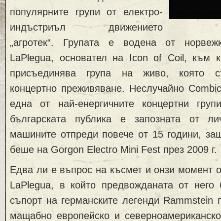
популярните групи от електро-
индъстриъл движението
„агротек“. Групата е водена от норвеж
LaPlegua, основател на Icon of Coil, към 
присъединява група на живо, която с
концертно преживяване. Неслучайно Combich
една от най-енергичните концертни груп
българската публика е запозната от л
машините отпреди повече от 15 години, за
беше на Gorgon Electro Mini Fest през 2009 г.
Едва ли е въпрос на късмет и онзи момент о
LaPlegua, в който предвожданата от него
съпорт на германските легенди Rammstein 
мащабно европейско и северноамериканско т