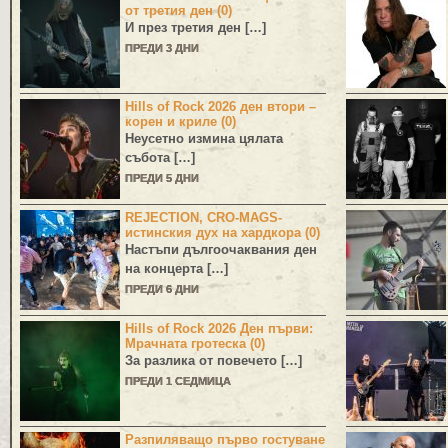
от третия ден (0)
И през третия ден […]
ПРЕДИ 3 ДНИ
Hills of Rock 2026 ден втори –
корен и криле (0)
Неусетно измина цялата
събота […]
ПРЕДИ 5 ДНИ
REJECTION, CRO-MAGS-
истинския дух на хардкора (0)
Настъпи дългоочаквания ден
на концерта […]
ПРЕДИ 6 ДНИ
Hills of Rock 2026 Ден първи:
Мрачната гротеска (0)
За разлика от повечето […]
ПРЕДИ 1 СЕДМИЦА
Разпиляващо първо гостуване