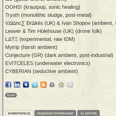
OOHS! (krautpop, sonic healing)
Trysth (monolithic sludge, post-metal)
V∆l∆nc∑ Ðr∆kës (UK) & Ivan Shopov (ambient, 
Leaver & Tim Holehouse (UK) (drone folk)
LΔTΞ (experimental, raw IDM)
Mytrip (harsh ambient)
Conjecture (GR) (dark ambient, post-industrial)
EVITCELES (underwater electronics)
CYBERIAN (seductive ambient)
Trysth
КОМЕНТАРИ (0)
ПОДОБНИ ПУБЛИКАЦИИ
ЗА АВТОРА