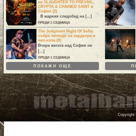
на SLAUGHTER TO PREVAIL,
CRYPTA & CHAINED SAINT в
София (2)
В жаркия следобед на […]
ПРЕДИ 1 СЕДМИЦА
The Judgment Night Of Sofia
събра легенди на хардкора и
хип-хопа (0)
Вчера жегата над София не
[…]
ПРЕДИ 1 СЕДМИЦА
ПОКАЖИ ОЩЕ
П
Copyright