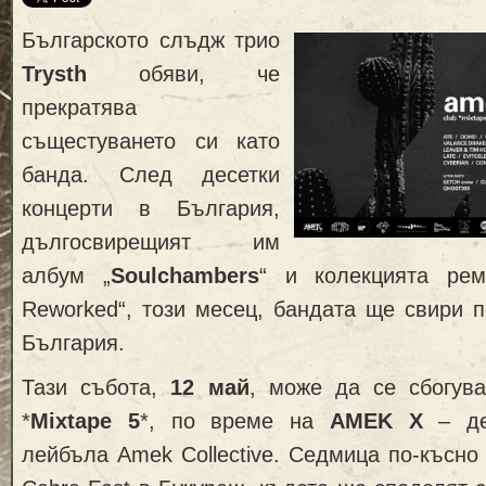
Българското слъдж триo
Trysth
обяви, че
прекратява
същестуването си като
банда. След десетки
концерти в България,
дългосвирещият им
албум „
Soulchambers
“ и колекцията рем
Reworked“, този месец, бандата ще свири 
България.
Тази събота,
12 май
, може да се сбогува
*
Mixtape 5
*, по време на
AMEK X
– де
лейбъла Amek Collective. Седмица по-късно 