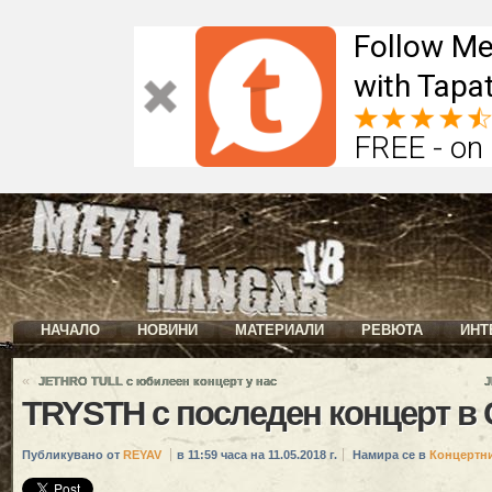
Follow Me
with Tapat
FREE - on
НАЧАЛО
НОВИНИ
МАТЕРИАЛИ
РЕВЮТА
ИНТ
«
JETHRO TULL с юбилеен концерт у нас
J
TRYSTH с последен концерт в
Публикувано от
REYAV
в 11:59 часа на 11.05.2018 г.
Намира се в
Концертн