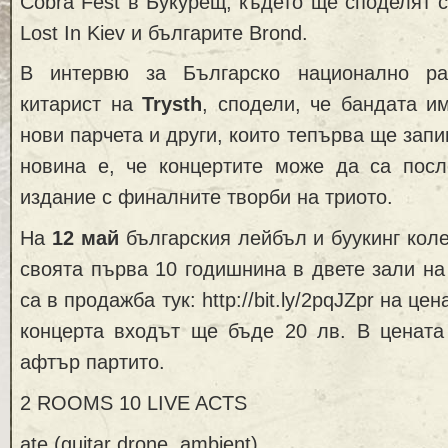
Cobra Fest в Букурещ, където ще споделят с
Lost In Kiev и българите Brond.
В интервю за Българско национално ра
китарист на
Trysth
, сподели, че бандата и
нови парчета и други, които тепърва ще запи
новина е, че концертите може да са посл
издание с финалните творби на триото.
На
12 май
българския лейбъл и буукинг кол
своята първа 10 годишнина в двете зали на 
са в продажба тук: http://bit.ly/2pqJZpr на це
концерта входът ще бъде 20 лв. В цената
афтър партито.
2 ROOMS 10 LIVE ACTS
ate (guitar drone, ambient)