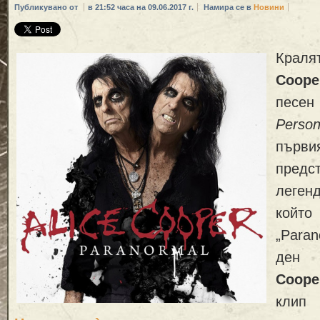
Публикувано от
в 21:52 часа на 09.06.2017 г.
Намира се в
Новини
Краля
Coope
песен
Persona
първ
пред
леген
койт
„Paran
ден
Coope
кли