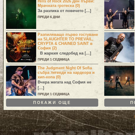
Hills of Rock 2026 Ден първи:
Мрачната гротеска (0)
За разлика от повечето […]
ПРЕДИ 6 ДНИ
Разпиляващо първо гостуване
на SLAUGHTER TO PREVAIL,
CRYPTA & CHAINED SAINT в
София (2)
В жаркия следобед на […]
ПРЕДИ 1 СЕДМИЦА
The Judgment Night Of Sofia
събра легенди на хардкора и
хип-хопа (0)
Вчера жегата над София не
[…]
ПРЕДИ 1 СЕДМИЦА
ПОКАЖИ ОЩЕ
П