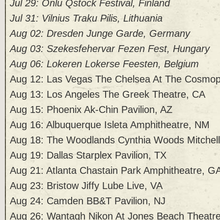
Jul 29: Onlu Qstock Festival, Finland
Jul 31: Vilnius Traku Pilis, Lithuania
Aug 02: Dresden Junge Garde, Germany
Aug 03: Szekesfehervar Fezen Fest, Hungary
Aug 06: Lokeren Lokerse Feesten, Belgium
Aug 12: Las Vegas The Chelsea At The Cosmop
Aug 13: Los Angeles The Greek Theatre, CA
Aug 15: Phoenix Ak-Chin Pavilion, AZ
Aug 16: Albuquerque Isleta Amphitheatre, NM
Aug 18: The Woodlands Cynthia Woods Mitchell 
Aug 19: Dallas Starplex Pavilion, TX
Aug 21: Atlanta Chastain Park Amphitheatre, G
Aug 23: Bristow Jiffy Lube Live, VA
Aug 24: Camden BB&T Pavilion, NJ
Aug 26: Wantagh Nikon At Jones Beach Theatr