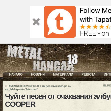
Follow Me
with Tapat
FREE - on
НАЧАЛО
НОВИНИ
МАТЕРИАЛИ
РЕВЮТА
ИНТ
«
BLIN
AVENGED SEVENFOLD с видео към кавъра си
на „Malagueña Salerosa“
Чуйте песен от очаквания албу
COOPER