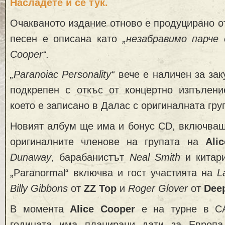
Насладете ѝ се тук.
Очакваното издание отново е продуцирано 
песен е описана като
„незабравимо парче о
Cooper“.
„Paranoiac Personality“
вече е наличен за зак
подкрепен с откъс от концертно изпълен
което е записано в Далас с оригиналната гр
Новият албум ще има и бонус CD, включващ
оригиналните членове на групата на
Ali
Dunaway
, барабанистът
Neal Smith
и китар
„Paranormal“ включва и гост участията на
L
Billy Gibbons
от
ZZ Top
и
Roger Glover
от
Dee
В момента
Alice Cooper
е на турне в С
годината има планирани дати за Европ