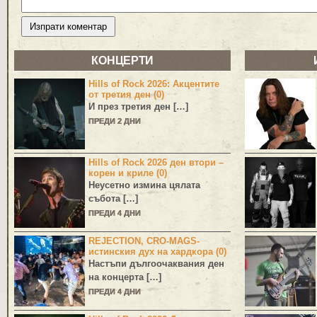
КОНЦЕРТИ
Hills of Rock 2026: Акцентите
от третия ден (0)
И през третия ден […]
ПРЕДИ 2 ДНИ
Hills of Rock 2026 ден втори –
корен и криле (0)
Неусетно измина цялата
събота […]
ПРЕДИ 4 ДНИ
REJECTION, CRO-MAGS-
истинския дух на хардкора (0)
Настъпи дългоочаквания ден
на концерта […]
ПРЕДИ 4 ДНИ