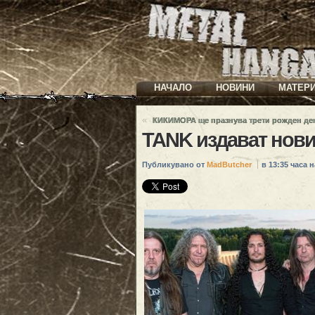
НАЧАЛО
НОВИНИ
МАТЕР
«
КИКИМОРА ще празнува трети рожден де
TANK издават нови
Публикувано от
MadButcher
в 13:35 часа н