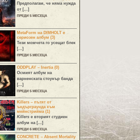
Предполагам, че няма нужда
от […]
ПРЕДИ 5 МЕСЕЦА
MetaForm на DIMHOLT е
сериозен албум (3)
Тези момчета го усещат блек
[…]
ПРЕДИ 5 МЕСЕЦА
ODDPLAY – Inertia (0)
Осмият албум на
варненската стоунър банда
[…]
ПРЕДИ 5 МЕСЕЦА
Killers – пътят от
ъндърграунда към
мейнстрийма (1)
Killers
е вторият студиен
албум на […]
ПРЕДИ 6 МЕСЕЦА
CONCRETE – Absent Mortality