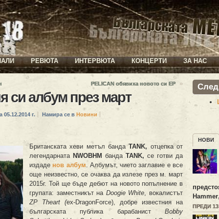
ИАЛИ
РЕВЮТА
ИНТЕРВЮТА
КОНЦЕРТИ
ЗА НАС
»
н
PELICAN обявиха новото си ЕР
След
я си албум през март
а 05.12.2014 г.
Намира се в
Новини
НОВИ
Британската хеви метъл банда
TANK,
отцепка от
легендарната
NWOBHM
банда
TANK,
се готви да
издаде
нов албум
. Албумът, чието заглавие е все
още неизвестно, се очаква да излезе през м. март
2015г. Той ще бъде дебют на новото попълнение в
предсто
групата: заместникът на
Doogie White
, вокалистът
Hammer
ZP Theart (
ex-DragonForce), добре известния на
ПРЕДИ 1
българската публика барабанист
Bobby