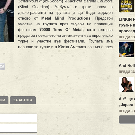
Schottkowski
(ex-Sodom) и басиста
Barend Courbois
(Blind Guardian). Албумът е трети поред в
дискографията на групата и ще бъде издаден
отново от
Metal Mind Productions
. Предстои
LINKIN 
участие на групата през януари на плаващия
тръгне 
фестивал
70000 Tons Of Metal,
като тепърва
прослед
предстои поемането на ангажименти за европейско
ПРЕДИ 1
турне и участие във фестивали. Групата има
планове за турне и в Южна Америка по-късно през
And Roll
ПРЕДИ 1
Air“ ще 
ЦИИ
ЗА АВТОРА
„Japara 
ПРЕДИ 1 