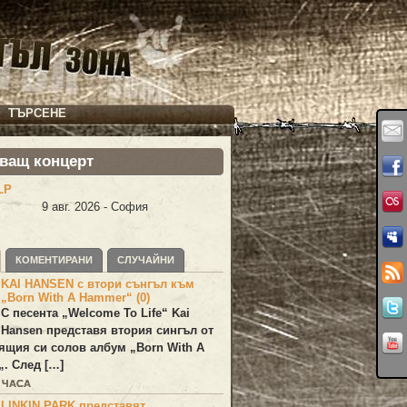
ТЪРСЕНЕ
ващ концерт
LP
9 авг. 2026 - София
КОМЕНТИРАНИ
СЛУЧАЙНИ
KAI HANSEN с втори сънгъл към
„Born With A Hammer“ (0)
С песента „
Welcome To Life
“
Kai
Hansen
представя втория сингъл от
ящия си солов албум „
Born With A
„. След […]
3 ЧАСА
LINKIN PARK представят