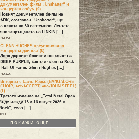
документален филм „Unshatter“ и
концертен албум (0)
Новият документален филм на
PARK
, озаглавен
„Unshatter“
, ще
по кината на 30 септември. Лентата
ява завръщането на
LINKIN
[…]
3 ЧАСА
GLENN HUGHES преустановява
концертна дейност (0)
Легендарният басист и вокалист на
DEEP PURPLE
, както и член на Rock
 Hall Of Fame,
Glenn Hughes
[…]
3 ЧАСА
Интервю с David Reece (BANGALORE
CHOIR, екс-ACCEPT, екс-JOHN STEEL)
(1)
Третото издание на „Total Metal Open
бъде между 13 и 16 август 2026 в
Rock“, село […]
ДЕН
ПОКАЖИ ОЩЕ