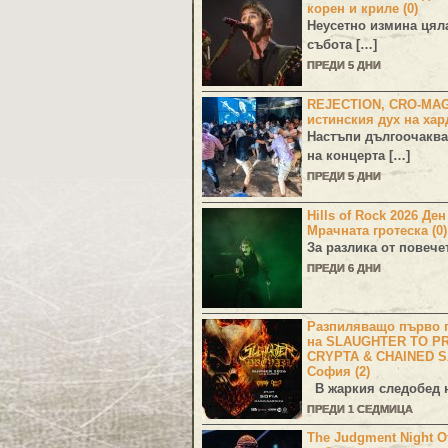
корен и криле (0)
Неусетно измина цял
събота […]
ПРЕДИ 5 ДНИ
REJECTION, CRO-MA
истинския дух на хар
Настъпи дългоочаква
на концерта […]
ПРЕДИ 5 ДНИ
Hills of Rock 2026 Де
Мрачната гротеска (0)
За разлика от повече
ПРЕДИ 6 ДНИ
Разпиляващо първо г
на SLAUGHTER TO PR
CRYPTA & CHAINED S
София (2)
В жаркия следобед н
ПРЕДИ 1 СЕДМИЦА
The Judgment Night Of