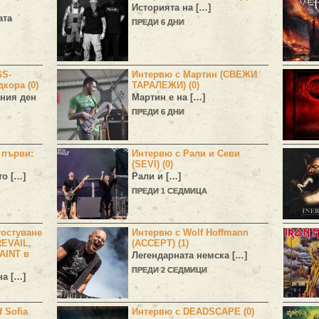
Историята на […]
ата
ПРЕДИ 6 ДНИ
GS-
Интервю с Мартин (СВЕЖИ
дкора (0)
ТАРАЛЕЖИ) (0)
ния ден
Мартин е на […]
ПРЕДИ 6 ДНИ
н първи:
Интервю с Рали и Севи
(SEVI) (0)
то […]
Рали и […]
ПРЕДИ 1 СЕДМИЦА
остуване
Интервю с Wolf Hoffmann
EVAIL,
(ACCEPT) (1)
AINT в
Легендарната немска […]
ПРЕДИ 2 СЕДМИЦИ
а […]
 Sofia
Интервю с DEADSCAPE (0)