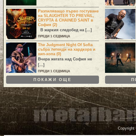
Разпиляващо първо гостуване
на SLAUGHTER TO PREVAIL,
CRYPTA & CHAINED SAINT в
София (2)
В жаркия следобед на […]
ПРЕДИ 1 СЕДМИЦА
The Judgment Night Of Sofia
събра легенди на хардкора и
хип-хопа (0)
Вчера жегата над София не
[…]
ПРЕДИ 1 СЕДМИЦА
ПОКАЖИ ОЩЕ
П
Copyright