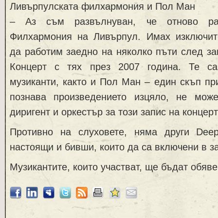
Ливърпулската филхармония и Пол Ман
– Аз съм развълнуван, че отново ра
Филхармония на Ливърпул. Имах изключит
да работим заедно на няколко пъти след з
Концерт с тях през 2007 година. Те са
музиканти, както и Пол Ман – един скъп при
познава произведението изцяло, не мож
диригент и оркестър за този запис на концерт
Противно на слуховете, няма други Dee
настоящи и бивши, които да са включени в з
Музикантите, които участват, ще бъдат обяв