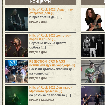
КОНЦЕРТИ
Hills of Rock 2026: Акцентите
от третия ден (0)
И през третия ден […]
ПРЕДИ 3 ДНИ
Hills of Rock 2026 ден втори –
корен и криле (0)
Неусетно измина цялата
събота […]
ПРЕДИ 5 ДНИ
REJECTION, CRO-MAGS-
истинския дух на хардкора (0)
Настъпи дългоочаквания ден
на концерта […]
ПРЕДИ 5 ДНИ
Hills of Rock 2026 Ден първи:
Мрачната гротеска (0)
За разлика от повечето […]
ПРЕДИ 1 СЕДМИЦА