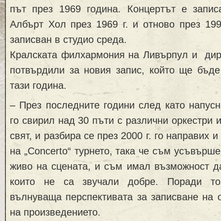
път през 1969 година. Концертът е запи
Албърт Хол през 1969 г. и отново през 1999
записван в студио среда.
Кралската филхармония на Ливърпул и дир
потвърдили за новия запис, който ще бъде
тази година.
– През последните години след като напусн
го свирил над 30 пъти с различни оркестри 
свят, и разбира се през 2000 г. го направих и
на „Concerto“ турнето, така че съм усъвърш
живо на сцената, и съм имал възможност д
които не са звучали добре. Поради т
вълнуваща перспективата за записване на 
на произведението.