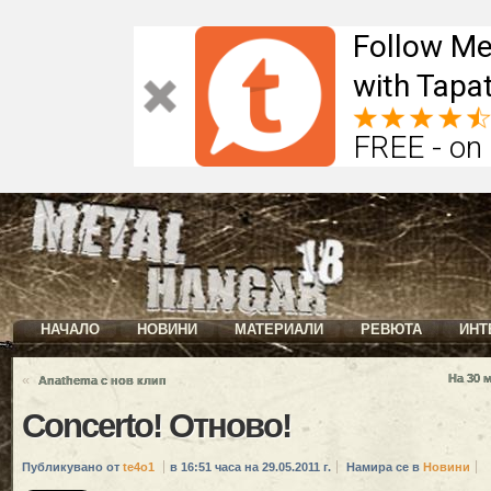
Follow Me
with Tapat
FREE - on
НАЧАЛО
НОВИНИ
МАТЕРИАЛИ
РЕВЮТА
ИНТ
«
На 30 
Anathema с нов клип
Concerto! Отново!
Публикувано от
te4o1
в 16:51 часа на 29.05.2011 г.
Намира се в
Новини