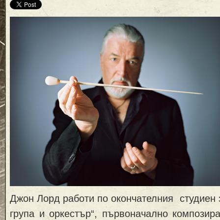
Джон Лорд работи по окончателния студиен з
група и оркестър“, първоначално композир