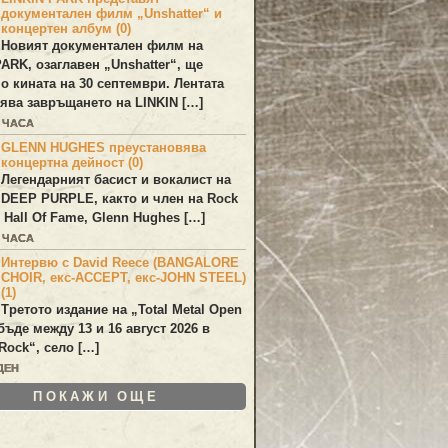
документален филм „Unshatter“ и
концертен албум (0)
Новият документален филм на
PARK
, озаглавен
„Unshatter“
, ще
по кината на 30 септември. Лентата
ява завръщането на
LINKIN
[…]
0 ЧАСА
GLENN HUGHES преустановява
концертна дейност (0)
Легендарният басист и вокалист на
DEEP PURPLE
, както и член на Rock
 Hall Of Fame,
Glenn Hughes
[…]
0 ЧАСА
Интервю с David Reece (BANGALORE
CHOIR, екс-ACCEPT, екс-JOHN STEEL)
(1)
Третото издание на „Total Metal Open
бъде между 13 и 16 август 2026 в
Rock“, село […]
ДЕН
ПОКАЖИ ОЩЕ