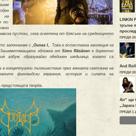
рием
Роден
е на
LINKIN 
е по-
тръгне 
овно
прослед
навска пустош, сега осветена от блясъка на среднощното
ПРЕДИ 2
о започнахме с „
Ounas I
„. Това е естествена еволюция за
. Зашеметяващата обложка от
Simo Räsänen
е директно
ия албум, образувайки обединен шедьовър, когато са
And Roll
ва е концептуално пътешествие през вечната светлина на
ПРЕДИ 2
ревните финландски вярвания, история и силата на
а предстоящата творба.
Air“ ще 
„Japara 
ПРЕДИ 1 