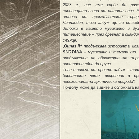
2023 г., ние сме горди да разк
следващата глава от нашата сага. 
отново от премръзналото сърц
Лапландия, този албум ще ви отвед
дълбоко в нашето музикално и дух
пътешествие – през древната сканди
слънце.
„
Ounas II“
продължава историята, коят
SUOTANA
– музикално и тематично
продължение на обложката на първ
поставени една до друга.
Това е повече от просто албум – то
бореалното лято, вкоренено в д
недокоснатата арктическа природа“.
По-долу може да видите и обложката н