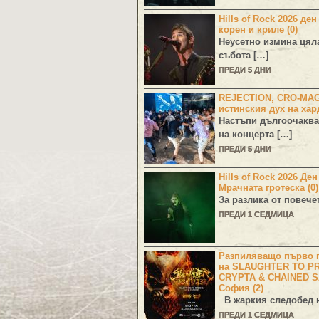
Hills of Rock 2026 ден
корен и криле (0)
Неусетно измина цял
събота […]
ПРЕДИ 5 ДНИ
REJECTION, CRO-MA
истинския дух на хар
Настъпи дългоочаква
на концерта […]
ПРЕДИ 5 ДНИ
Hills of Rock 2026 Де
Мрачната гротеска (0)
За разлика от повече
ПРЕДИ 1 СЕДМИЦА
Разпиляващо първо г
на SLAUGHTER TO PR
CRYPTA & CHAINED S
София (2)
В жаркия следобед н
ПРЕДИ 1 СЕДМИЦА