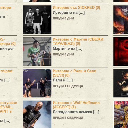
 втори –
Интервю със SICKRED (0)
Историята на […]
ата
ПРЕДИ 6 ДНИ
GS-
Интервю с Мартин (СВЕЖИ
дкора (0)
ТАРАЛЕЖИ) (0)
ния ден
Мартин е на […]
ПРЕДИ 6 ДНИ
н първи:
Интервю с Рали и Севи
(SEVI) (0)
то […]
Рали и […]
ПРЕДИ 1 СЕДМИЦА
остуване
Интервю с Wolf Hoffmann
EVAIL,
(ACCEPT) (1)
AINT в
Легендарната немска […]
ПРЕДИ 2 СЕДМИЦИ
а […]