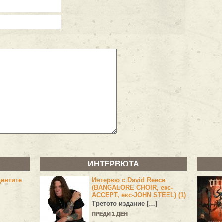
ИНТЕРВЮТА
центите
Интервю с David Reece
(BANGALORE CHOIR, екс-
ACCEPT, екс-JOHN STEEL) (1)
Третото издание […]
ПРЕДИ 1 ДЕН