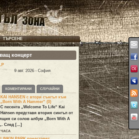
ТЪРСЕНЕ
ващ концерт
LP
9 авг. 2026 - София
КОМЕНТИРАНИ
СЛУЧАЙНИ
KAI HANSEN с втори сънгъл към
„Born With A Hammer“ (0)
С песента „
Welcome To Life
“
Kai
Hansen
представя втория сингъл от
ящия си солов албум „
Born With A
„. След […]
0 ЧАСА
LINKIN PARK представят