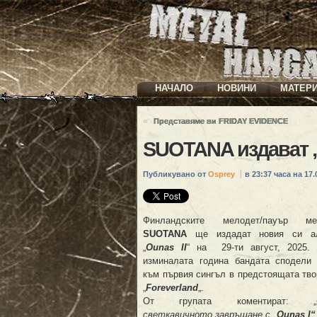
НАЧАЛО
НОВИНИ
МАТЕР
«
Представяме ви FRIDAY EVIDENCE
SUOTANA издават „O
Публикувано от
Osprey
в 23:37 часа на 17.
Финландските мелодет/пауър ме
SUOTANA
ще издадат новия си а
„
Ounas II
“ на 29-ти август, 2025. 
изминалата година бандата сподели
към първия сингъл в предстоящата тво
„
Foreverland
„.
От групата коментират: „
светкавичното завръщане с „
Ounas I“