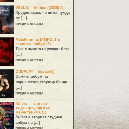
VELIAN – Embers (2026) (0)
Предполагам, че няма нужда
от […]
ПРЕДИ 5 МЕСЕЦА
MetaForm на DIMHOLT е
сериозен албум (3)
Тези момчета го усещат блек
[…]
ПРЕДИ 5 МЕСЕЦА
ODDPLAY – Inertia (0)
Осмият албум на
варненската стоунър банда
[…]
ПРЕДИ 5 МЕСЕЦА
Killers – пътят от
ъндърграунда към
мейнстрийма (1)
Killers
е вторият студиен
албум на […]
ПРЕДИ 6 МЕСЕЦА