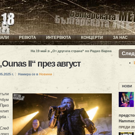
ИАЛИ
РЕВЮТА
ИНТЕРВЮТА
КОНЦЕРТИ
ЗА НАС
На 19 май в „От другата страна“ по Радио Варна
След
»
unas II“ през август
05.2025 г.
Намира се в
Новини
НОВИ
тъли
лбум
През
 клип
предсто
рба -
Hammer
ПРЕДИ 2
След
през