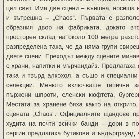
цял свят. Има две сцени – външна, носеща 
и вътрешна – „Chaos“. Първата е разпол
образния двор на фабриката, докато вт
просторен склад на около 100 метра разст
разпределена така, че да няма групи свир
двете сцени. Преходът между сцените мина
с храни, напитки и мърчандайз. Предлагаха 
така и твърд алкохол, а също и специални
селекции. Менюто включваше типични з
пържени шпроти, еленски кюфтета, бургер
Местата за хранене бяха както на открито,
сцената „Chaos“. Официалните щандове пр
худита на почти всички банди – дори в по
сергии предлагаха бутикови и ъндърграунд 