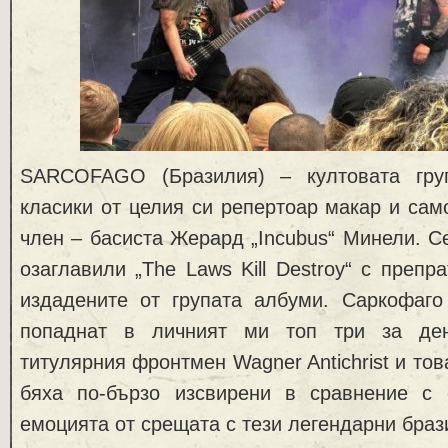
SARCOFAGO (Бразилия) – култовата гру
класики от целия си репертоар макар и сам
член – басиста Жерард „Incubus“ Минели. Се
озаглавили „The Laws Kill Destroy“ с препр
издадените от групата албуми. Саркофаг
попаднат в личният ми топ три за де
титулярния фронтмен Wagner Antichrist и това
бяха по-бързо изсвирени в сравнение с 
емоцията от срещата с тези легендарни браз