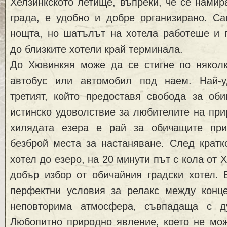
Хелзинкското летище, въпреки, че се намир
града, е удобно и добре организирано. Са
нощта, но шатълът на хотела работеше и 
до близките хотели край терминала.
До Хювинкяя може да се стигне по няколк
автобус или автомобил под наем. Най-у
третият, който предоставя свобода за оби
истинско удоволствие за любителите на при
хилядата езера е рай за обичащите при
безброй места за настаняване. След кратк
хотел до езеро, на 20 минути път с кола от 
добър избор от обичайния градски хотел. 
перфектни условия за релакс между конц
неповторима атмосфера, съвпадаща с д
Любопитно природно явление, което не мож