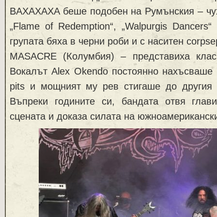
BAXAXAXA беше подобен на Румънския – чух
„Flame of Redemption“, „Walpurgis Dancers“
групата бяха в черни роби и с наситен corpsеp
MASACRE (Колумбия) – представиха класи
Вокалът Alex Okendo постоянно нахъсваше п
pits и мощният му рев стигаше до другия 
Въпреки годините си, бандата отвя глав
сцената и доказа силата на южноамериканск