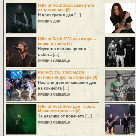
Hills of Rock 2026: Акцентите
от третия ден (0)
И през третия ден […]
ПРЕДИ 5 ДНИ
Hills of Rock 2026 ден втори –
корен и криле (0)
Неусетно измина цялата
събота […]
ПРЕДИ 1 СЕДМИЦА
REJECTION, CRO-MAGS-
истинския дух на хардкора (0)
Настъпи дългоочаквания ден
на концерта […]
ПРЕДИ 1 СЕДМИЦА
Hills of Rock 2026 Ден първи:
Мрачната гротеска (0)
За разлика от повечето […]
ПРЕДИ 1 СЕДМИЦА