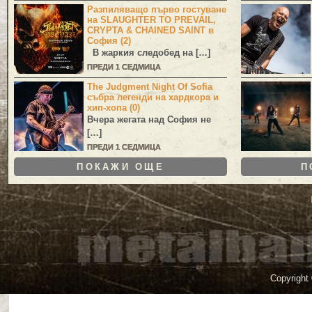
Разпиляващо първо гостуване
на SLAUGHTER TO PREVAIL,
CRYPTA & CHAINED SAINT в
София (2)
В жаркия следобед на […]
ПРЕДИ 1 СЕДМИЦА
The Judgment Night Of Sofia
събра легенди на хардкора и
хип-хопа (0)
Вчера жегата над София не
[…]
ПРЕДИ 1 СЕДМИЦА
ПОКАЖИ ОЩЕ
П
Copyright