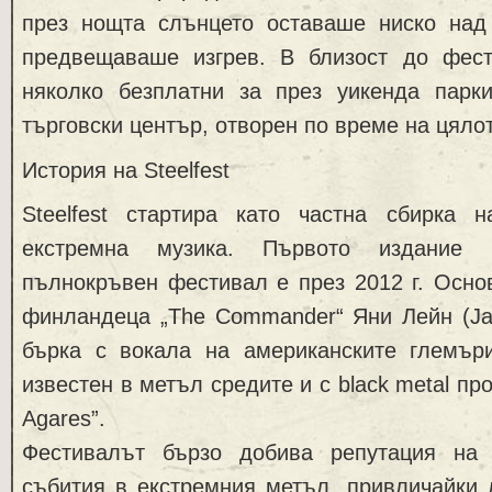
през нощта слънцето оставаше ниско над 
предвещаваше изгрев. В близост до фес
няколко безплатни за през уикенда парки
търговски център, отворен по време на цяло
История на Steelfest
Steelfest стартира като частна сбирка
екстремна музика. Първото издание н
пълнокръвен фестивал е през 2012 г. Осно
финландеца „The Commander“ Яни Лейн (Jan
бърка с вокала на американските глемъри
известен в метъл средите и с black metal п
Agares”.
Фестивалът бързо добива репутация на
събития в екстремния метъл, привличайки 