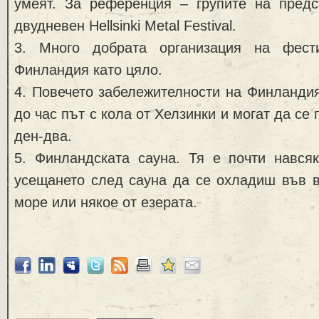
умеят. За референция – групите на предс
двудневен Hellsinki Metal Festival.
3. Много добрата организация на фест
Финландия като цяло.
4. Повечето забележителности на Финланди
до час път с кола от Хелзинки и могат да се 
ден-два.
5. Финландската сауна. Тя е почти нався
усещането след сауна да се охладиш във в
море или някое от езерата.