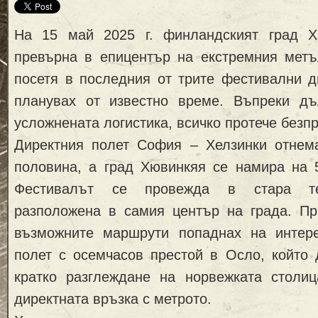
На 15 май 2025 г. финландският град Х
превърна в епицентър на екстремния метъл
посетя в последния от трите фестивални д
планувах от известно време. Въпреки дъ
усложнената логистика, всичко протече безп
Директния полет София – Хелзинки отнем
половина, а град Хювинкяя се намира на 5
Фестивалът се провежда в стара те
разположена в самия център на града. Пр
възможните маршрути попаднах на интер
полет с осемчасов престой в Осло, който 
кратко разглеждане на норвежката столиц
директната връзка с метрото.