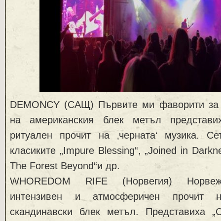
DEMONCY (САЩ) Първите ми фаворити за 
на американския блек метъл представ
ритуален прочит на ‚черната‘ музика. 
класиките „Impure Blessing“, „Joined in Darkn
The Forest Beyond“и др.
WHOREDOM RIFE (Норвегия) Норвежц
интензивен и атмосферичен прочит н
скандинавски блек метъл. Представиха „C