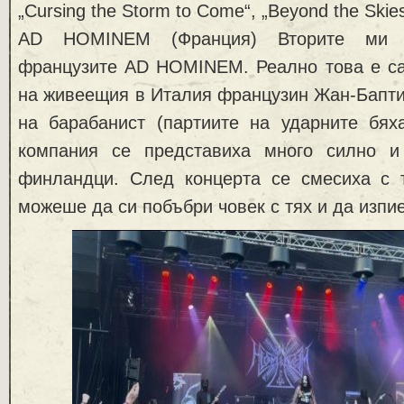
„Cursing the Storm to Come“, „Beyond the Skies
AD HOMINEM (Франция) Вторите ми ф
французите AD HOMINEM. Реално това е са
на живеещия в Италия французин Жан-Бапти
на барабанист (партиите на ударните бях
компания се представиха много силно и 
финландци. След концерта се смесиха с 
можеше да си побъбри човек с тях и да изпие