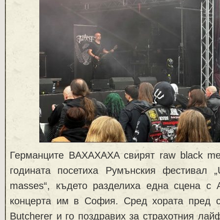
Германците BAXAXAXA свирят raw black met
годината посетиха Румънския фестивал „U
masses“, където разделиха една сцена с A
концерта им в София. Сред хората пред сц
Butcherer и го поздравих за страхотния лай