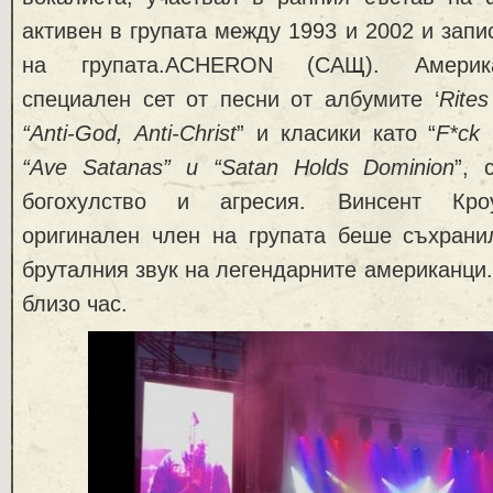
активен в групата между 1993 и 2002 и запи
на групата.ACHERON (САЩ). Америка
специален сет от песни от албумите ‘
Rites
“Anti-God, Anti-Christ
” и класики като “
F*ck 
“Ave Satanas” и “Satan Holds Dominion
”, 
богохулство и агресия. Винсент Кроу
оригинален член на групата беше съхрани
бруталния звук на легендарните американци
близо час.