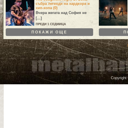
събра легенди на хардкора и
хип-хопа (0)
Вчера жегата над София не
[…]
ПРЕДИ 1 СЕДМИЦА
ПОКАЖИ ОЩЕ
П
Copyright