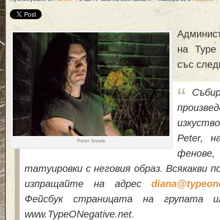
Админис
на Type
със след
Съб
произ
изкуств
Peter, 
Peter Steele
фенове
татуировки с неговия образ. Всякакви 
изпращайте на адрес
diana@typeone
Фейсбук страницата на групата и
www.TypeONegative.net.