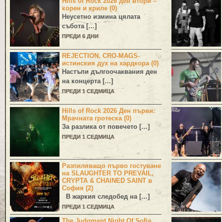
Hills of Rock 2026 ден втори –
корен и криле (0)
Неусетно измина цялата
събота […]
ПРЕДИ 6 ДНИ
REJECTION, CRO-MAGS-
истинския дух на хардкора (0)
Настъпи дългоочаквания ден
на концерта […]
ПРЕДИ 1 СЕДМИЦА
Hills of Rock 2026 Ден първи:
Мрачната гротеска (0)
За разлика от повечето […]
ПРЕДИ 1 СЕДМИЦА
Разпиляващо първо гостуване
на SLAUGHTER TO PREVAIL,
CRYPTA & CHAINED SAINT в
София (2)
В жаркия следобед на […]
ПРЕДИ 1 СЕДМИЦА
The Judgment Night Of Sofia