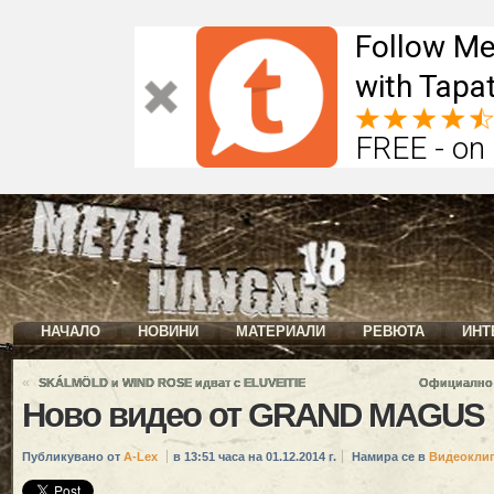
Follow Me
with Tapat
FREE - on
НАЧАЛО
НОВИНИ
МАТЕРИАЛИ
РЕВЮТА
ИНТ
«
SKÁLMÖLD и WIND ROSE идват с ELUVEITIE
Официално 
Ново видео от GRAND MAGUS
Публикувано от
A-Lex
в 13:51 часа на 01.12.2014 г.
Намира се в
Видеокли