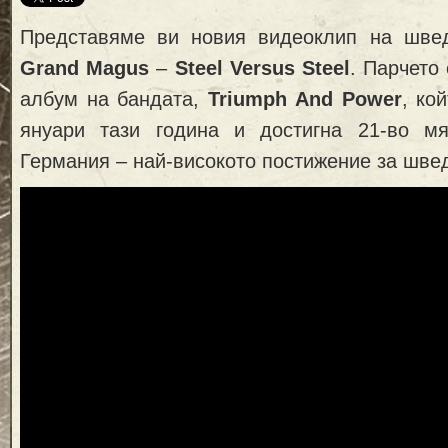
Представяме ви новия видеоклип на шве
Grand Magus
–
Steel Versus Steel
. Парчето
албум на бандата,
Triumph And Power
, ко
януари тази година и достигна 21-во м
Германия – най-високото постижение за шве