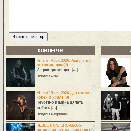
КОНЦЕРТИ
Hills of Rock 2026: Акцентите
от третия ден (0)
И през третия ден […]
ПРЕДИ 5 ДНИ
Hills of Rock 2026 ден втори –
корен и криле (0)
Неусетно измина цялата
събота […]
ПРЕДИ 1 СЕДМИЦА
REJECTION, CRO-MAGS-
истинския дух на хардкора (0)