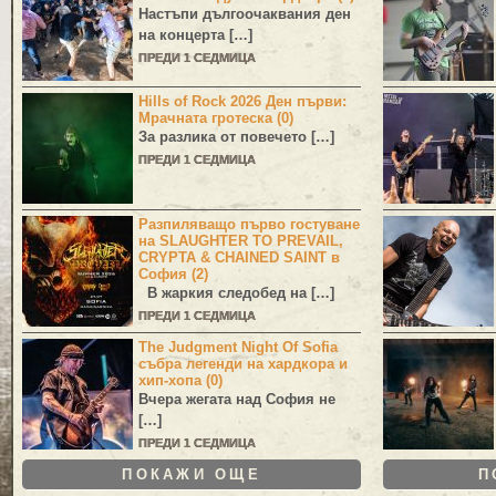
Настъпи дългоочаквания ден
на концерта […]
ПРЕДИ 1 СЕДМИЦА
Hills of Rock 2026 Ден първи:
Мрачната гротеска (0)
За разлика от повечето […]
ПРЕДИ 1 СЕДМИЦА
Разпиляващо първо гостуване
на SLAUGHTER TO PREVAIL,
CRYPTA & CHAINED SAINT в
София (2)
В жаркия следобед на […]
ПРЕДИ 1 СЕДМИЦА
The Judgment Night Of Sofia
събра легенди на хардкора и
хип-хопа (0)
Вчера жегата над София не
[…]
ПРЕДИ 1 СЕДМИЦА
ПОКАЖИ ОЩЕ
П