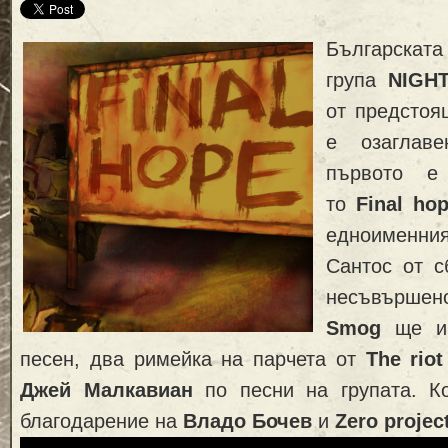
Българскат
група
NIGH
от предстоя
е озагла
първото е
то
Final ho
едноименния
Сантос от 
несъвършен
Smog
ще им
песен, два римейка на парчета от
The riot
Джей Малкавиан
по песни на групата. К
благодарение на
Владо Бочев
и
Zero projec