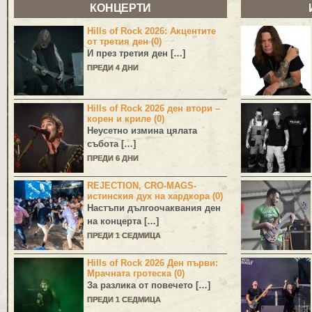
КОНЦЕРТИ
Hills of Rock 2026: Акцентите
от третия ден (0)
И през третия ден […]
ПРЕДИ 4 ДНИ
Hills of Rock 2026 ден втори –
корен и криле (0)
Неусетно измина цялата
събота […]
ПРЕДИ 6 ДНИ
REJECTION, CRO-MAGS-
истинския дух на хардкора (0)
Настъпи дългоочаквания ден
на концерта […]
ПРЕДИ 1 СЕДМИЦА
Hills of Rock 2026 Ден първи:
Мрачната гротеска (0)
За разлика от повечето […]
ПРЕДИ 1 СЕДМИЦА