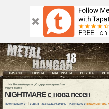
Follow Me
with Tapat
FREE - on
НАЧАЛО
НОВИНИ
МАТЕРИАЛИ
РЕВЮТА
ИНТ
«
На 30 септември в „От другата страна“ по
Радио Варна
NIGHTMARE с нова песен
Публикувано от
в 23:38 часа на 29.09.2019 г.
Намира се в
Видеоклипове
,