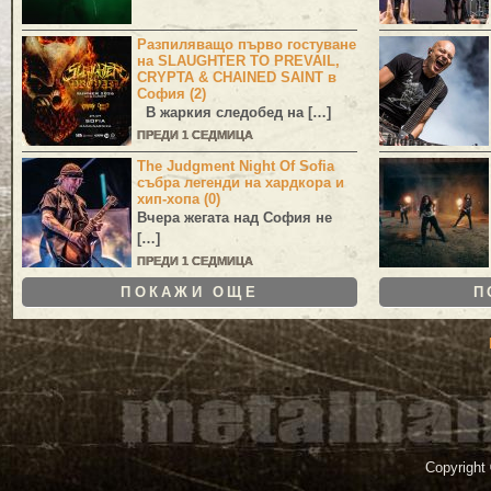
Разпиляващо първо гостуване
на SLAUGHTER TO PREVAIL,
CRYPTA & CHAINED SAINT в
София (2)
В жаркия следобед на […]
ПРЕДИ 1 СЕДМИЦА
The Judgment Night Of Sofia
събра легенди на хардкора и
хип-хопа (0)
Вчера жегата над София не
[…]
ПРЕДИ 1 СЕДМИЦА
ПОКАЖИ ОЩЕ
П
Copyright