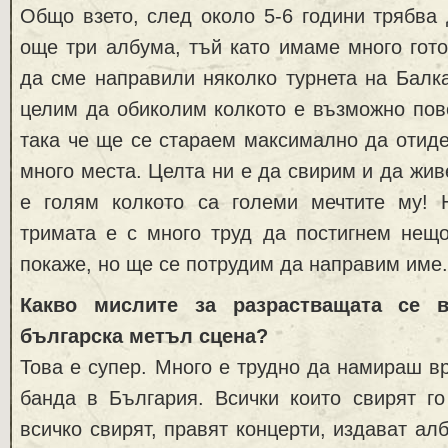
Общо взето, след около 5-6 години трябва
още три албума, тъй като имаме много гото
да сме направили няколко турнета на Балк
целим да обиколим колкото е възможно пов
така че ще се стараем максимално да отид
много места. Целта ни е да свирим и да жив
е голям колкото са големи мечтите му!
тримата е с много труд да постигнем нещ
покаже, но ще се потрудим да направим име.
Какво мислите за разрастващата се 
българска метъл сцена?
Това е супер. Много е трудно да намираш в
банда в България. Всички които свирят го
всичко свирят, правят концерти, издават ал