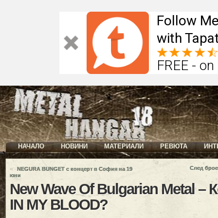
Follow Me
with Tapat
FREE - on
НАЧАЛО
НОВИНИ
МАТЕРИАЛИ
РЕВЮТА
ИНТ
«
След брое
NEGURA BUNGET с концерт в София на 19
юни
New Wave Of Bulgarian Metal – 
IN MY BLOOD?