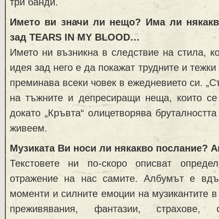
три банди.
Името ви значи ли нещо? Има ли някакв
зад TEARS IN MY BLOOD…
Името ни възникна в следствие на стила, к
идея зад него е да покажат трудните и тежки
преминава всеки човек в ежедневието си. „С
на тъжните и депресиращи неща, които се 
докато „Кръвта“ олицетворява бруталността 
живеем.
Музиката Ви носи ли някакво послание? Ак
Текстовете ни по-скоро описват опреде
отражение на нас самите. Албумът е вдъ
моменти и силните емоции на музикантите в 
преживявания, фантазии, страхове, 