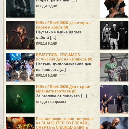
И през третия ден […]
ПРЕДИ 3 ДНИ
Hills of Rock 2026 ден втори –
корен и криле (0)
Неусетно измина цялата
събота […]
ПРЕДИ 5 ДНИ
REJECTION, CRO-MAGS-
истинския дух на хардкора (0)
Настъпи дългоочаквания ден
на концерта […]
ПРЕДИ 6 ДНИ
Hills of Rock 2026 Ден първи:
Мрачната гротеска (0)
За разлика от повечето […]
ПРЕДИ 1 СЕДМИЦА
Разпиляващо първо гостуване
на SLAUGHTER TO PREVAIL,
CRYPTA & CHAINED SAINT в