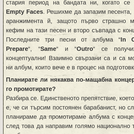
стария период на бандата ни, когато се
Empty Faces
. Решихме да запазим песента,
аранжимента й, защото първо страшно м
кефим на тази песен и второ съвпада с кон
Последните три песни от албума “
In 
Prepare
“, “
Same
“ и “
Outro
“ се получи
концептуални! Взаимно свързани са и са м
ни албум, които вече е в процес на подготовк
Планирате ли някаква по-мащабна концер
го промотирате?
Разбира се. Единственото препятствие, коет
е, че си търсим постоянен барабанист, но с
планираме да промотираме албума с концер
след това да направим голямо национално 