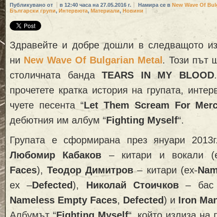
Публикувано от
в 12:40 часа на 27.05.2016 г.
Намира се в
New Wave Of Bulg
Български групи
,
Интервюта
,
Материали
,
Новини
Здравейте и добре дошли в следващото из
ни
New Wave Of Bulgarian Metal
.
Този път 
столичната банда
TEARS IN MY BLOOD
прочетете кратка история на групата, интер
чуете песента “
Let Them Scream For Mer
дебютния им албум “
Fighting Myself
“.
Групата е сформирана през януари 2013
Любомир Кабаков
– китари и вокали (e
Faces
),
Теодор Димитров
– китари (ех-
Nam
ex –
Defected
),
Николай Стоичков
– бас 
Nameless Empty Faces
,
Defected
) и
Iron Ma
Албумът “
Fighting Myself
“, който излиза на 