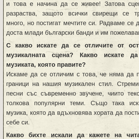
и това е начина да се живее! Затова сце
разраства, защото всички свирещи се т
много, но постигат мечтите си. Радваме се 
доста млади български банди и им пожелава
С какво искате да се отличите от ос
музикалната сцена? Какво искате да
музиката, която правите?
Искаме да се отличим с това, че няма да 
граници на нашия музикален стил. Стрем
песни със съвременно звучене, чиито текс
толкова популярни теми. Също така ис
музика, която да вдъхновява хората да пост
себе си.
Какво бихте искали да кажете на чит