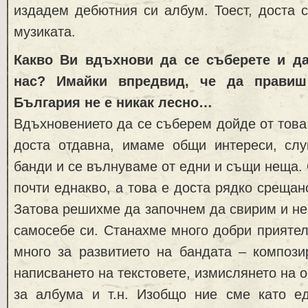
издадем дебютния си албум. Тоест, доста 
музиката.
Какво Ви вдъхнови да се съберете и да
нас? Имайки впредвид, че да правиш
България не е никак лесно…
Вдъхновението да се съберем дойде от това,
доста отдавна, имаме общи интереси, с
банди и се вълнуваме от едни и същи неща.
почти еднакво, а това е доста рядко срещан
Затова решихме да започнем да свирим и не
самосебе си. Станахме много добри приятел
много за развитието на бандата – компози
написването на текстовете, измислянето на 
за албума и т.н. Изобщо ние сме като е