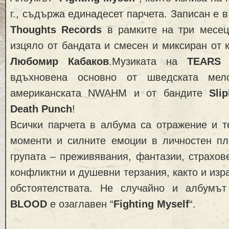
г., съдържа единадесет парчета. Записан е 
Thoughts Records
в рамките на три месеца
изцяло от бандата и смесен и миксиран от к
Любомир Кабаков
.
Музиката на
TEARS
вдъхновена основно от шведската мел
американската NWAHM и от бандите
Sli
Death Punch
!
Всички парчета в албума са отражение и т
моменти и силните емоции в личностен пл
групата – преживявания, фантазии, страхов
конфликтни и душевни терзания, както и изр
обстоятелствата. Не случайно и албумъ
BLOOD
е озаглавен “
Fighting Myself
“.