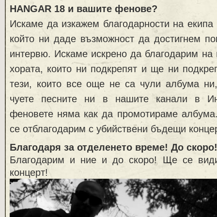
HANGAR 18 и вашите фенове?
Искаме да изкажем благодарности на екипа
който ни даде възможност да достигнем по
интервю. Искаме искрено да благодарим на
хората, които ни подкрепят и ще ни подкре
тези, които все още не са чули албума ни
чуете песните ни в нашите канали в Ин
феновете няма как да промотираме албума
се отблагодарим с убийствени бъдещи конце
Благодаря за отделенето време! До скоро
Благодарим и ние и до скоро! Ще се ви
концерт!