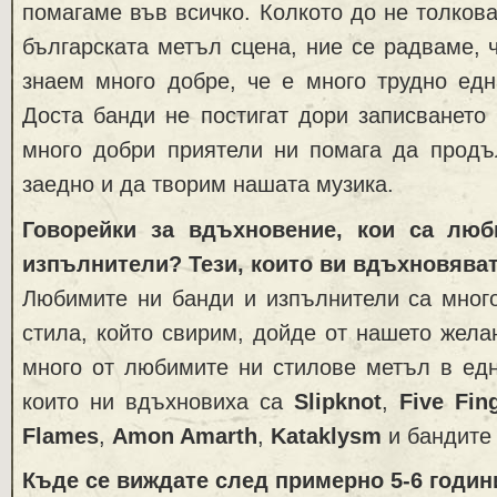
помагаме във всичко. Колкото до не толкова
българската метъл сцена, ние се радваме, ч
знаем много добре, че е много трудно едн
Доста банди не постигат дори записването 
много добри приятели ни помага да прод
заедно и да творим нашата музика.
Говорейки за вдъхновение, кои са лю
изпълнители? Тези, които ви вдъхновява
Любимите ни банди и изпълнители са много
стила, който свирим, дойде от нашето жел
много от любимите ни стилове метъл в едн
които ни вдъхновиха са
Slipknot
,
Five Fin
Flames
,
Amon Amarth
,
Kataklysm
и бандите 
Къде се виждате след примерно 5-6 годин