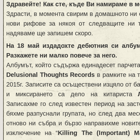
Здравейте! Как сте, къде Ви намираме в 
Здрасти, в момента свирим в домашното ни 
нови рифове за някоя от следващите ни т
надяваме ще запишем скоро.
На 18 май издадохте дебютния си албум 
Разкажете ни малко повече за него.
Албумът, който съдържа единадесет парчета,
Delusional Thoughts Records
в рамките на т
2015г. Записите са осъществени изцяло от б
и миксирането са дело на китариста
Записахме го след известен период на заст
бяхме разпуснали групата, но след два ме
отново ни събра и бързо направихме новит
изключение на “
Killing The (Important) 