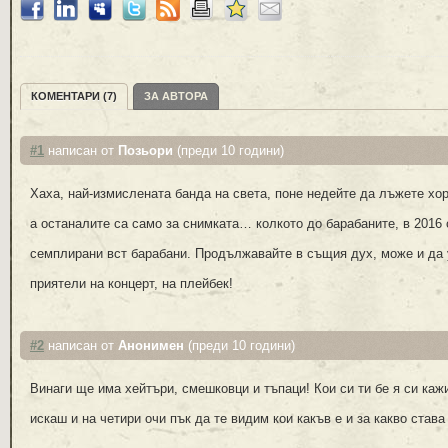
КОМЕНТАРИ (7)
ЗА АВТОРА
#1
написан от
Позьори
(преди 10 години)
Xaxa, най-измислената банда на света, поне недейте да лъжете хора
а останалите са само за снимката… колкото до барабаните, в 2016
семплирани вст барабани. Продължавайте в същия дух, може и да 
приятели на концерт, на плейбек!
#2
написан от
Анонимен
(преди 10 години)
Винаги ще има хейтъри, смешковци и тъпаци! Кои си ти бе я си кажи
искаш и на четири очи пък да те видим кои какъв е и за какво става