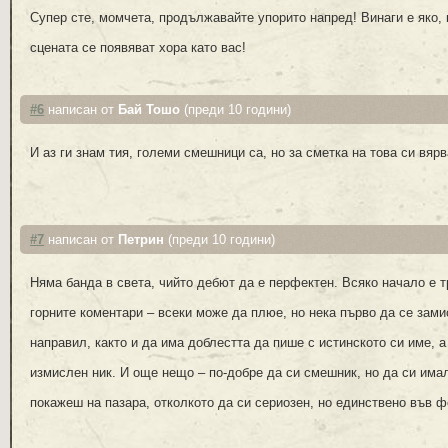
Супер сте, момчета, продължавайте упорито напред! Винаги е яко, 
сцената се появяват хора като вас!
#6
написан от
Бай Тошо
(преди 10 години)
И аз ги знам тия, големи смешници са, но за сметка на това си вярв
#7
написан от
Петрин
(преди 10 години)
Няма банда в света, чийто дебют да е перфектен. Всяко начало е т
горните коментари – всеки може да плюе, но нека първо да се зами
направил, както и да има доблестта да пише с истинското си име, а
измислен ник. И още нещо – по-добре да си смешник, но да си има
покажеш на пазара, отколкото да си сериозен, но единствено във 