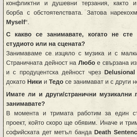
конфликтни и душевни терзания, както и
борба с обстоятелствата. Затова нарекох
Myself
“.
С какво се занимавате, когато не сте 
студиото или на сцената?
Занимаваме се изцяло с музика и с малки
Страничната дейност на
Любо
е свързана из
и с продуцентска дейност чрез
Delusiona
докато
Ники
и
Тедо
се занимават и с други 
Имате ли и други/странични музикални 
занимавате?
В момента и тримата работим за един с
проект, който скоро ще обявим. Иначе и три
софийската дет метъл банда
Death Senten