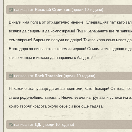
#3
написан от
Николай Стоичков
(преди 10 години)
Винаги има полза от отрицателно мнение! Следващият път като за
всички да свирим и да композираме! Пък и барабаните ще ги запиш
семплираме! Барем се получи по-добре! Такива хора само могат да
Благодаря за сипването с големия черпак! Стъпили сме здраво с дв
какво можем и искаме да направим с бандата!
#4
написан от
Rock Thrashler
(преди 10 години)
Някакси е вълнуващо да имаш приятели, като Позьори! От това поз
става родолюбиво, такова… Иначе, евала на групата и успехи им ж
които творят красота около себе си все още тъдява!
#5
написан от
Г.Д.
(преди 10 години)