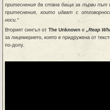
притеснения да стана баща за първи път и
притеснения, които идват с отговорно
носи.“
Вторият сингъл от
The Unknown
е
„Reap Wh
за лицемерието, която е придружена от текс
по-долу.