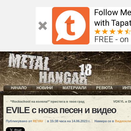
Follow Me
with Tapat
FREE - on
НАЧАЛО
НОВИНИ
МАТЕРИАЛИ
РЕВЮТА
ИНТ
«
“Rockschool на колела“’ пристига в твоя град
VOKYL и D
EVILE с нова песен и видео
Публикувано от
REYAV
в 15:38 часа на 14.06.2023 г.
Намира се в
Видеокли