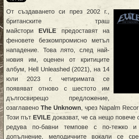
От създаването си през 2002 г.,
британските траш
майстори
EVILE
предоставят на
феновете безкомпромисно метъл
нападение. Това лято, след най-
новия им, оценен от критиците
албум, Hell Unleashed (2021), на 14
юли 2023 г. четиримата се
появяват отново с шестото им
дългосвирещо предложение,
озаглавено
The Unknown
, чрез Napalm Recor
Този път
EVILE
доказват, че са нещо повече 
редува по-бавни темпове с по-тежко и
допълнение, мелодичните вокали се сре