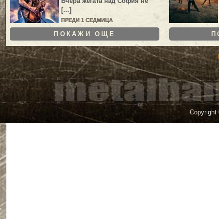
Вчера жегата над София не
[…]
ПРЕДИ 1 СЕДМИЦА
ПОКАЖИ ОЩЕ
П
Copyright