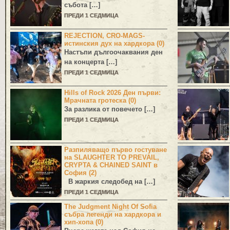
събота […]
ПРЕДИ 1 СЕДМИЦА
REJECTION, CRO-MAGS-
истинския дух на хардкора (0)
Настъпи дългоочаквания ден
на концерта […]
ПРЕДИ 1 СЕДМИЦА
Hills of Rock 2026 Ден първи:
Мрачната гротеска (0)
За разлика от повечето […]
ПРЕДИ 1 СЕДМИЦА
Разпиляващо първо гостуване
на SLAUGHTER TO PREVAIL,
CRYPTA & CHAINED SAINT в
София (2)
В жаркия следобед на […]
ПРЕДИ 1 СЕДМИЦА
The Judgment Night Of Sofia
събра легенди на хардкора и
хип-хопа (0)