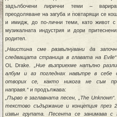
задълбочени лирични теми – варира
преодоляване на загуба и повтарящи се ко
и имидж, до по-лични теми, като живот с
музикалната индустрия и дори притеснени
родител.
„Наистина сме развълнувани да започ
следващата страница в главата на Evile“
OL Drake.
„Ние възприехме напълно разли
албум и аз погледнах навътре в себе с
отворих се, както никога не съм пр
направя.“
и продължава:
„Първо е заглавната песен, „The Unknown“
текстово съдържание и концепция през 2
извън групата. Песента се занимава с