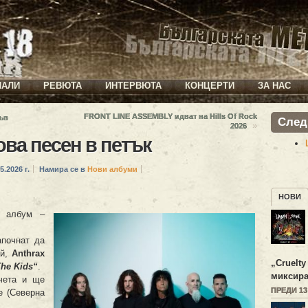
ИАЛИ
РЕВЮТА
ИНТЕРВЮТА
КОНЦЕРТИ
ЗА НАС
FRONT LINE ASSEMBLY идват на Hills Of Rock
ъв
След
»
2026
ва песен в петък
5.2026 г.
Намира се в
Нови албуми
НОВИ
 албум –
апочнат да
ай,
Anthrax
„
Cruelty
The Kids“
.
миксира
чета и ще
ПРЕДИ 1
e (Северна