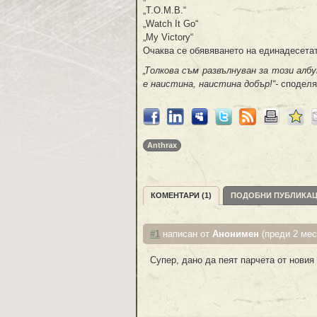
„T.O.M.B.“
„Watch It Go“
„My Victory“
Очаква се обявяването на единадесета
„Толкова съм развълнуван за този ал
е наистина, наистина добър!“-
споделя 
Anthrax
КОМЕНТАРИ (1)
ПОДОБНИ ПУБЛИКА
#1
написан от
Анонимен
(преди 2 мес
Супер, дано да пеят парчета от новия 