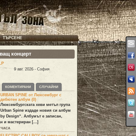
ТЪРСЕНЕ
ващ концерт
LP
9 авг. 2026 - София
КОМЕНТИРАНИ
СЛУЧАЙНИ
URBAN SPINE от Люксембург с
дебютен албум (0)
Люксембургската хеви метъл група
Urban Spine
издаде новия си албум
 by Design
“. Албумът е записан,
н и мастериран […]
3 ЧАСА
ELECTRIC CALLBOY се завръщат с