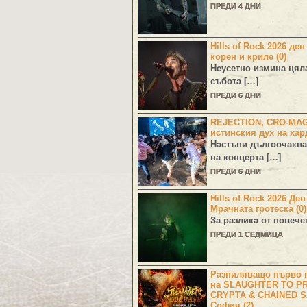
ПРЕДИ 4 ДНИ
Hills of Rock 2026 ден
корен и криле (0)
Неусетно измина цял
събота […]
ПРЕДИ 6 ДНИ
REJECTION, CRO-MA
истинския дух на хар
Настъпи дългоочаква
на концерта […]
ПРЕДИ 6 ДНИ
Hills of Rock 2026 Де
Мрачната гротеска (0)
За разлика от повече
ПРЕДИ 1 СЕДМИЦА
Разпиляващо първо г
на SLAUGHTER TO PR
CRYPTA & CHAINED S
София (2)