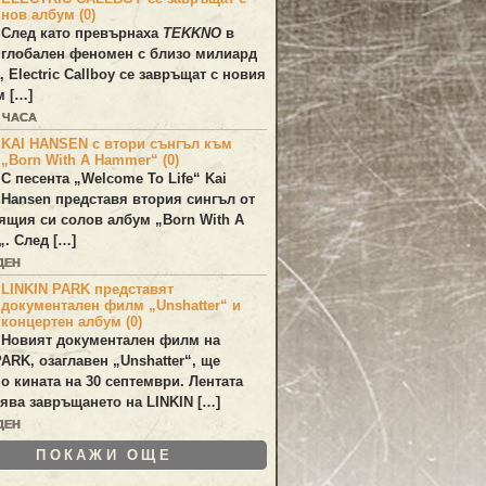
нов албум (0)
След като превърнаха
TEKKNO
в
глобален феномен с близо милиард
а,
Electric Callboy
се завръщат с новия
м […]
3 ЧАСА
KAI HANSEN с втори сънгъл към
„Born With A Hammer“ (0)
С песента „
Welcome To Life
“
Kai
Hansen
представя втория сингъл от
ящия си солов албум „
Born With A
„. След […]
ДЕН
LINKIN PARK представят
документален филм „Unshatter“ и
концертен албум (0)
Новият документален филм на
PARK
, озаглавен
„Unshatter“
, ще
по кината на 30 септември. Лентата
ява завръщането на
LINKIN
[…]
ДЕН
ПОКАЖИ ОЩЕ