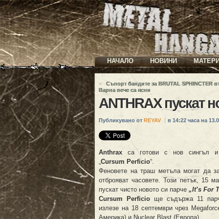
НАЧАЛО
НОВИНИ
МАТЕР
«
Съпорт бандите за BRUTAL SPHINCTER в
Варна вече са ясни
ANTHRAX пускат но
Публикувано от
REYAV
в 14:22 часа на 13.0
Anthrax
са готови с нов сингъл и
„
Cursum Perficio
“.
Феновете на траш метъла могат да з
отброяват часовете. Този петък, 15 м
пускат чисто новото си парче
„It’s For 
Cursum Perficio
ще съдържа 11 пар
излезе на 18 септември чрез Megaforc
Америка) и Nuclear Blast (Европа).