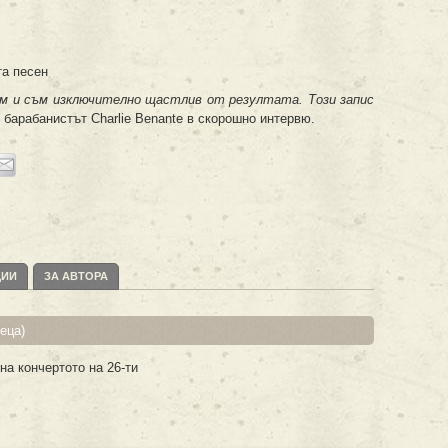
та песен
бум и съм изключително щастлив от резултата. Този запис
барабанистът Charlie Benante в скорошно интервю.
ЦИИ
ЗА АВТОРА
еца)
на кончертото на 26-ти