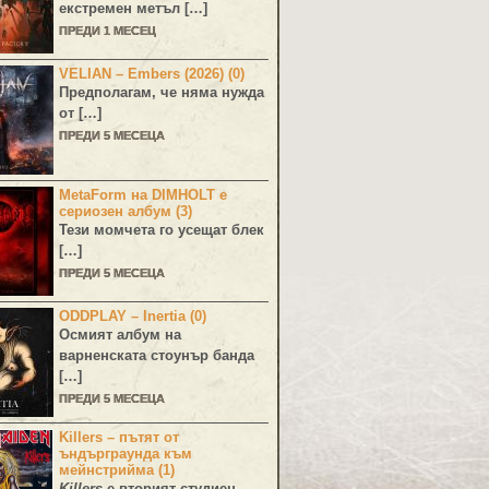
екстремен метъл […]
ПРЕДИ 1 МЕСЕЦ
VELIAN – Embers (2026) (0)
Предполагам, че няма нужда
от […]
ПРЕДИ 5 МЕСЕЦА
MetaForm на DIMHOLT е
сериозен албум (3)
Тези момчета го усещат блек
[…]
ПРЕДИ 5 МЕСЕЦА
ODDPLAY – Inertia (0)
Осмият албум на
варненската стоунър банда
[…]
ПРЕДИ 5 МЕСЕЦА
Killers – пътят от
ъндърграунда към
мейнстрийма (1)
Killers
е вторият студиен