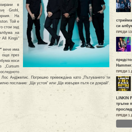
изирани в
ve Grohl,
рния. На
стрийм
ston. Той е
си албу
то стои зад
ПРЕДИ 1
албума на
 All Kings“
“
вече има
н още през
предсто
лбума носи
Hammer
з „Cursum
последното
ПРЕДИ 1 
, Лос Анджелис. Погрешно превеждана като „Пътуването ти
илно послание: „Ще устоя“ или „Ще извървя пътя си докрай“.
LINKIN 
тръгне 
прослед
ПРЕДИ 1 