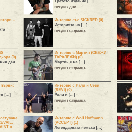
Третото издание […]
ПРЕДИ 2 ДНИ
 втори –
Интервю със SICKRED (0)
Историята на […]
ата
ПРЕДИ 1 СЕДМИЦА
GS-
Интервю с Мартин (СВЕЖИ
дкора (0)
ТАРАЛЕЖИ) (0)
ния ден
Мартин е на […]
ПРЕДИ 1 СЕДМИЦА
н първи:
Интервю с Рали и Севи
(SEVI) (0)
то […]
Рали и […]
ПРЕДИ 1 СЕДМИЦА
остуване
Интервю с Wolf Hoffmann
EVAIL,
(ACCEPT) (1)
AINT в
Легендарната немска […]