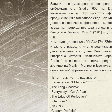
Записите и миксирането са реал
емблематичното Studio 606 на Da
намиращо се в Нортридж, Калифо
продуцентския стол отново сяда Jay Ru
добре познато име за феновете, тъй ка
звука на предходните два успешни 
бандата – „Worship Music“ (2011) и „For
(2016).
Към водещия сингъл
„It’s For The Kids
и заснето видео. Клипът е реализира
декември миналата година. Името на а
интересна история. Латинският изра
Perficio“ е изписан на герба пред 
жилище на Marilyn Monroe в Брентууд
свършва тук“, фразата всъщност носи с
Пълен траклист на изданието:
„Persistence Of Memory“
„The Long Goodbye“
„Everybody’s Got A Plan“
„The Edge Of Perfection“
„Infectious“
„NYC 93“
„Cursum Perficio“