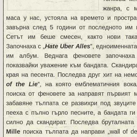
жанра, с 
маса у нас, устояла на времето и простра
завърна след 5 години от последното им 
Сетът им беше смесен, както нови така
Започнаха с „
Hate Uber Alles
”, едноименната
им албум. Веднага феновете започнаха
показвайки уважение към бандата. Скандир
края на песента. Последва друг хит на немс
of the Lie
”, на която емблематичния вок
поиска от феновете за направят първият м
забавяне тълпата се развихри под звуците
пееха с пълно гърло песните, а бандата г
силно да скандират. Последва бруталната „
Mille
поиска тълпата да направи „wall of de