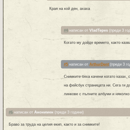
Края на кой ден, ахаха
#4
написан от
VladTepes
(преди 3 го
Когато му дойде времето, както каз
#5
написан от
ArthurDent
(преди 3 го
Снимките бяха качени когато казах, 
на фейсбук страницата ни. Сега ги д
линкове с пълните албуми и няколко
#6
написан от
Анонимен
(преди 3 години)
Браво за труда на целия екип, както и за снимките!