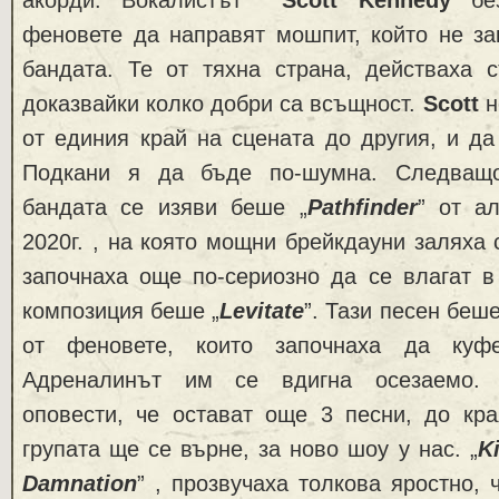
феновете да направят мошпит, който не за
бандата. Те от тяхна страна, действаха с
доказвайки колко добри са всъщност.
Scott
н
от единия край на сцената до другия, и да
Подкани я да бъде по-шумна. Следващо
бандата се изяви беше „
Pathfinder
” от а
2020г. , на която мощни брейкдауни заляха 
започнаха още по-сериозно да се влагат 
композиция беше „
Levitate
”. Тази песен беш
от феновете, които започнаха да куф
Адреналинът им се вдигна осезаемо. 
оповести, че остават още 3 песни, до кра
групата ще се върне, за ново шоу у нас. „
K
Damnation
” , прозвучаха толкова яростно, 