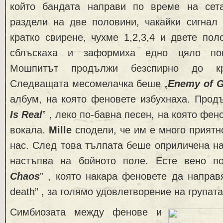
който бандата направи по време на сет
раздели на две половини, чакайки сигнал
кратко свирене, чухме 1,2,3,4 и двете по
сблъскаха и заформиха едно цяло пог
Мошпитът продължи безспирно до кр
Следващата месомелачка беше „
Enemy of 
албум, на която феновете избухнаха. Прод
Is Real
” , леко по-бавна песен, на която фен
вокала.
Mille
сподели, че им е много приятно
нас. След това тълпата беше оприличена на
настъпва на бойното поле. Есте вено п
Chaos
” , която накара феновете да направя
death” , за голямо удовлетворение на групата
Симбиозата между фенове и