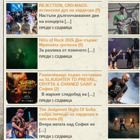
REJECTION, CRO-MAGS-
истинския дух на хардкора (0)
Настъпи дългоочаквания ден
на концерта […]
ПРЕДИ 1 СЕДМИЦА
Hills of Rock 2026 Ден първи:
Мрачната гротеска (0)
За разлика от повечето […]
ПРЕДИ 1 СЕДМИЦА
Разпиляващо първо гостуване
на SLAUGHTER TO PREVAIL,
CRYPTA & CHAINED SAINT в
София (2)
В жаркия следобед на […]
ПРЕДИ 1 СЕДМИЦА
The Judgment Night Of Sofia
събра легенди на хардкора и
хип-хопа (0)
Вчера жегата над София не
[…]
ПРЕДИ 1 СЕДМИЦА