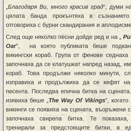
„
Благодаря Ви, много красив град
“, думи 
цялата банда прокънтяха в съзнаниет
отговориха с бурни скандирания и аплодисме
След още няколко песни дойде ред и на „
Pu
Oar
”, на която публиката беше подкан
викингски кораб. Група от фенове седнаха
започнаха да се клатушкат напред назад, им
кораб. Това продължи няколко минути, сл
изправиха и продължиха да се кефят на
песента. Последва епична битка на сцената.
изявиха беше „
The Way Of Vikings
”, когат
викинги се появиха на сцената, въоръжени с
започнаха свирепа битка. Те показаха,
тренирали за предстоящите битки, в е