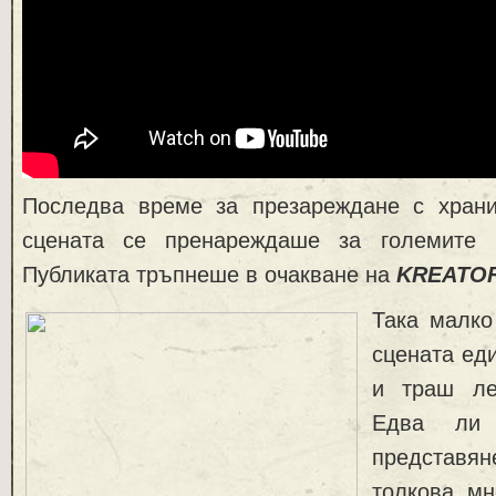
Последва време за презареждане с храни
сцената се пренареждаше за големите 
Публиката тръпнеше в очакване на
KREATO
Така малко
сцената еди
и траш л
Едва ли
представ
толкова м