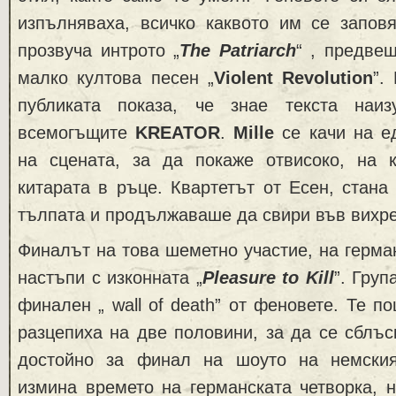
изпълняваха, всичко каквото им се запов
прозвуча интрото „
The Patriarch
“ , предве
малко култова песен „
Violent Revolution
”.
публиката показа, че знае текста наиз
всемогъщите
KREATOR
.
Mille
се качи на е
на сцената, за да покаже отвисоко, на 
китарата в ръце. Квартетът от Есен, стан
тълпата и продължаваше да свири във вихре
Финалът на това шеметно участие, на герм
настъпи с изконната „
Pleasure to Kill
”. Гру
финален „ wall of death” от феновете. Те п
разцепиха на две половини, за да се сблъс
достойно за финал на шоуто на немския
измина времето на германската четворка, 