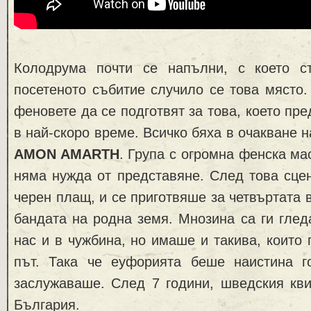
Колодрума почти се напълни, с което с
посетеното събитие случило се това място
феновете да се подготвят за това, което пр
в най-скоро време. Всичко бяха в очакване 
AMON AMARTH
. Група с огромна фенска ма
няма нужда от представяне. След това сце
черен плащ, и се приготвяше за четвъртата 
бандата на родна земя. Мнозина са ги глед
нас и в чужбина, но имаше и такива, които 
път. Така че еуфорията беше наистина г
заслужаваше. След 7 години, шведския кви
България.