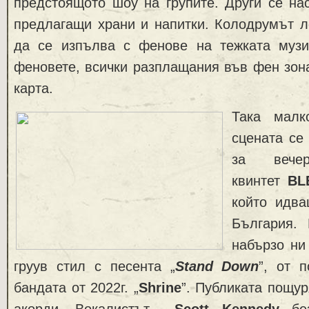
предстоящото шоу на групите. Други се на
предлагащи храни и напитки. Колодрумът л
да се изпълва с фенове на тежката музи
феновете, всички разплащания във фен зон
карта.
Така малк
сцената се
за вечер
квинтет
BL
който идв
България. 
набързо ни
груув стил с песента „
Stand Down
”, от 
бандата от 2022г. „
Shrine
”. Публиката пощу
акорди. Вокалистът
Scott Kennedy
без