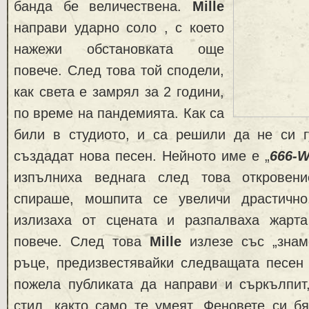
банда бе величествена.
Mille
направи ударно соло , с което
нажежи обстановката още
повече. След това той сподели,
как света е замрял за 2 години,
по време на пандемията. Как са
били в студиото, и са решили да не си г
създадат нова песен. Нейното име е „
666-W
изпълниха веднага след това откровени
спираше, мошпита се увеличи драстично
излизаха от сцената и разпалваха жарт
повече. След това
Mille
излезе със „знам
ръце, предизвестявайки следващата песен 
пожела публиката да направи и съркълпит,
стил, както само те умеят. Феновете си б