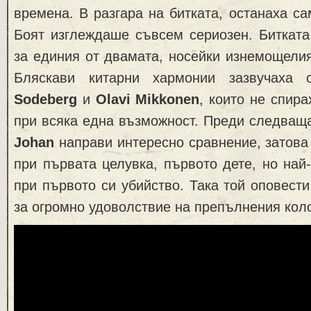
времена. В разгара на битката, останаха са
Боят изглеждаше съвсем сериозен. Битката
за единия от двамата, носейки изнемощелия
Бляскави китарни хармонии зазвучаха о
Sodeberg
и
Olavi Mikkonen
, които не спир
при всяка една възможност. Преди следваща
Johan
направи интересно сравнение, затова 
при първата целувка, първото дете, но най-
при първото си убийство. Така той оповести
за огромно удоволствие на препълнения кол