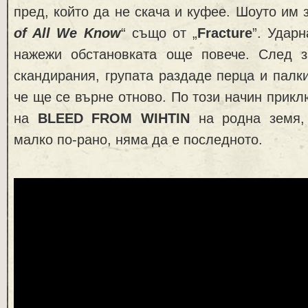
пред, който да не скача и куфее. Шоуто им
of All We Know
“ също от „
Fracture
”. Удар
нажежи обстановката още повече. След 
скандирания, групата раздаде перца и палки
че ще се върне отново. По този начин прикл
на
BLEED FROM WIHTIN
на родна земя,
малко по-рано, няма да е последното.