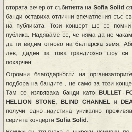
втората вечер от събитията на
Sofia Solid
ся
банди оставиха отлични впечатления със св
на публиката. Този концерт ще се помни
публика. Надяваме се, че няма да не чакам
да ги видим отново на българска земя. Аб
лев, даден за това грандиозно шоу си
похарчен.
Огромни благодарности на организатори
подбора на бандите , не само за този конце
Там се изявяваха банди като
BULLET F
HELLION STONE
,
BLIND CHANNEL
и
DE
получи едно наистина уникално преживя
серията концерти
Sofia Solid
.
Всички си тръгнаха с широки усмивки по