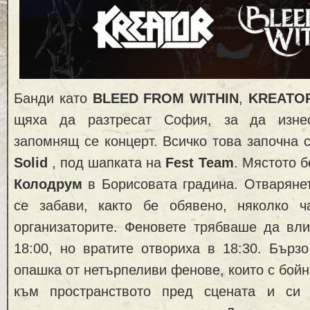
Банди като
BLEED FROM WITHIN
,
KREATO
щяха да разтресат София, за да изне
запомнящ се концерт. Всичко това започна 
Solid
, под шапката на
Fest Team
. Мястото 
Колодрум
в Борисовата градина. Отваряне
се забави, както бе обявено, няколко 
организаторите. Феновете трябваше да вли
18:00, но вратите отвориха в 18:30. Бърз
опашка от нетърпеливи фенове, които с бойн
към пространството пред сцената и си 