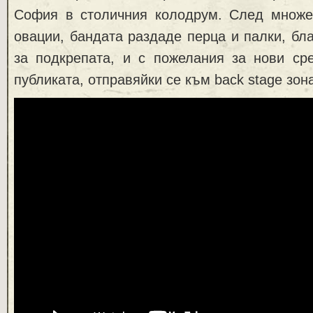
София в столичния колодрум. След множе
овации, бандата раздаде перца и палки, бл
за подкрепата, и с пожелания за нови ср
публиката, отправяйки се към back stage зон