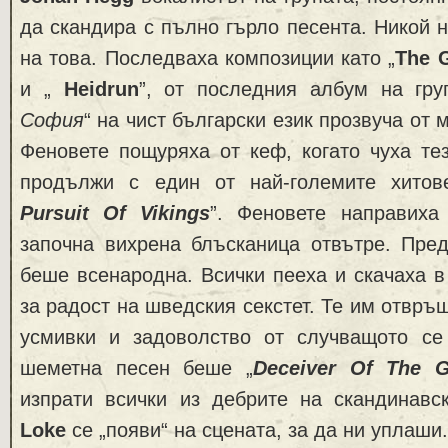
да скандира с пълно гърло песента. Никой н
на това. Последваха композиции като „
Тhe 
и „
Heidrun
”, от последния албум на груп
София
“ на чист български език прозвуча от
Феновете пощуряха от кеф, когато чуха те
продължи с един от най-големите хитов
Pursuit Of Vikings
”. Феновете направиха
започна вихрена блъсканица отвътре. Пред
беше всенародна. Всички пееха и скачаха в
за радост на шведския секстет. Те им отвръ
усмивки и задоволство от случващото се
шеметна песен беше „
Deceiver Of The 
изпрати всички из дебрите на скандинавск
Loke
се „появи“ на сцената, за да ни уплаши.