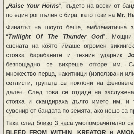
„
Raise Your Horns
”, където на всеки от ба
по един рог пълен с бира, като този на
Mr. H
Финалът на шоуто беше, емблематична з
“
Twilight Of The Thunder God
”. Мощни 
сцената на която имаше огромен викингс
стояха барабаните и техния ударник
J
безпощадно се вихреше отгоре им. С
множество перца, накитници (използвани или
сетлисти, групата се поклони на феновет
далеч. След това се отдаде на заслужена
стояха и скандираха дълго името им, и 
сувенир от бандата по земята, ако нещо са 
Така след близо 3 часа умопомрачително св
BLEED FROM WITHIN
,
KREATOR
и
AMON