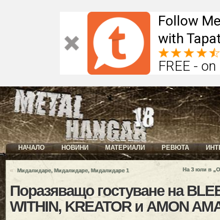
Follow Me
with Tapat
FREE - on
НАЧАЛО
НОВИНИ
МАТЕРИАЛИ
РЕВЮТА
ИНТ
«
На 3 юли в „
Мидалидаре, Мидалидаре, Мидалидаре 1
Поразяващо гостуване на BL
WITHIN, KREATOR и AMON AM