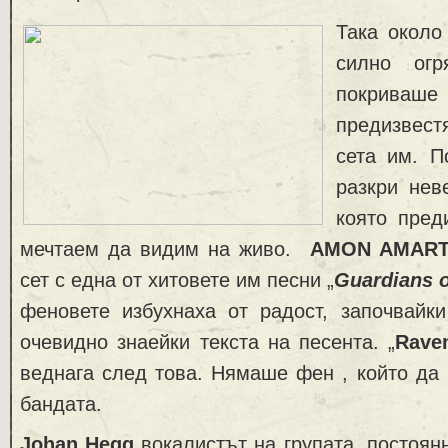
Така около
силно огр
покрив
предизвес
сета им. П
разкри нев
която пре
мечтаем да видим на живо.
AMON AMAR
сет с една от хитовете им песни „
Guardians 
феновете избухнаха от радост, започвайки
очевидно знаейки текста на песента. „
Raven
веднага след това. Нямаше фен , който да 
бандата.
Johan Hegg
вокалистът на групата, постоян