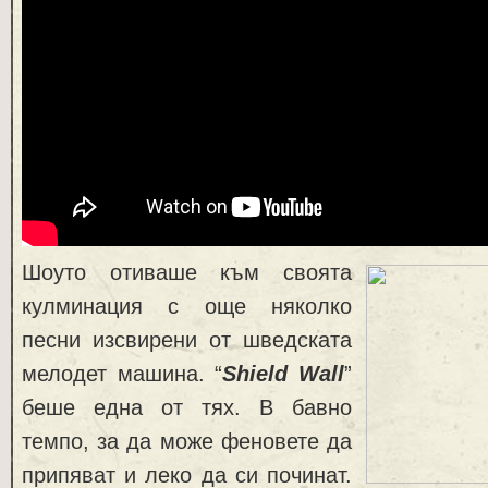
Шоуто отиваше към своята
кулминация с още няколко
песни изсвирени от шведската
мелодет машина. “
Shield Wall
”
беше една от тях. В бавно
темпо, за да може феновете да
припяват и леко да си починат.