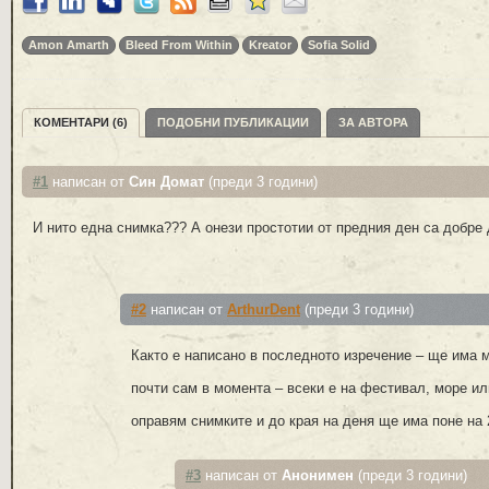
Amon Amarth
Bleed From Within
Kreator
Sofia Solid
КОМЕНТАРИ (6)
ПОДОБНИ ПУБЛИКАЦИИ
ЗА АВТОРА
#1
написан от
Син Домат
(преди 3 години)
И нито една снимка??? А онези простотии от предния ден са добр
#2
написан от
ArthurDent
(преди 3 години)
Както е написано в последното изречение – ще има 
почти сам в момента – всеки е на фестивал, море ил
оправям снимките и до края на деня ще има поне на 2
#3
написан от
Анонимен
(преди 3 години)