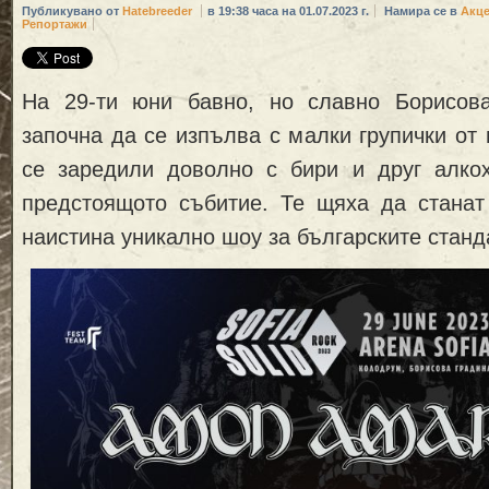
Публикувано от
Hatebreeder
в 19:38 часа на 01.07.2023 г.
Намира се в
Акце
Репортажи
На 29-ти юни бавно, но славно Борисов
започна да се изпълва с малки групички от
се заредили доволно с бири и друг алкох
предстоящото събитие. Те щяха да станат
наистина уникално шоу за българските станд