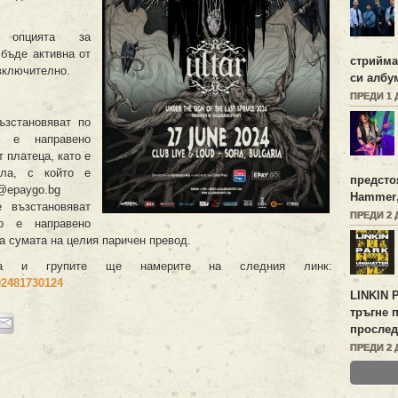
, опцията за
бъде активна от
стрийм
 включително.
си алб
ПРЕДИ 1 
ъзстановяват по
о е направено
 платеца, като е
йла, с който е
предсто
e@epaygo.bg
Hammer
 възстановяват
ПРЕДИ 2 
о е направено
а сумата на целия паричен превод.
рта и групите ще намерите на следния линк:
02481730124
LINKIN 
тръгне 
прослед
ПРЕДИ 2 