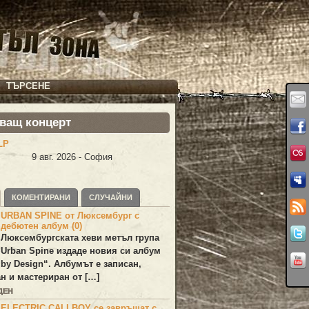
ТЪРСЕНЕ
ващ концерт
LP
9 авг. 2026 - София
КОМЕНТИРАНИ
СЛУЧАЙНИ
URBAN SPINE от Люксембург с
дебютен албум (0)
Люксембургската хеви метъл група
Urban Spine
издаде новия си албум
 by Design
“. Албумът е записан,
н и мастериран от […]
ДЕН
ELECTRIC CALLBOY се завръщат с