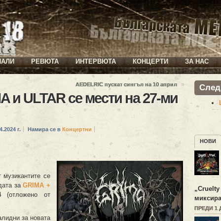
ИАЛИ
РЕВЮТА
ИНТЕРВЮТА
КОНЦЕРТИ
ЗА НАС
»
AEDELRIC пускат сингъл на 10 април
След
A и ULTAR се мести на 27-ми
4.2024 г.
Намира се в
Концертни
НОВИ
т музикантите се
дата за
GRIMA
+
„
Cruelty
4
(отложено от
миксира
ПРЕДИ 1 
алидни за новата