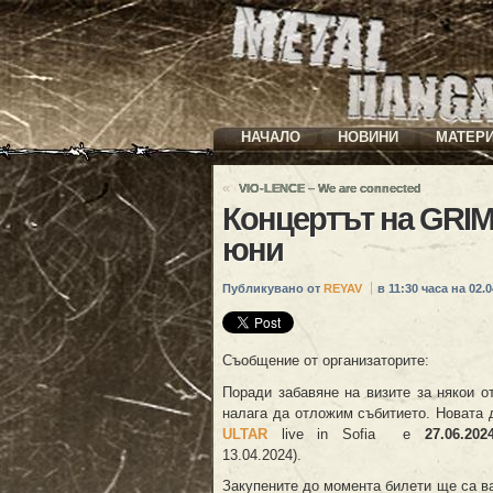
НАЧАЛО
НОВИНИ
МАТЕР
«
VIO-LENCE – We are connected
Концертът на GRIM
юни
Публикувано от
REYAV
в 11:30 часа на 02.0
Съобщение от организаторите:
Поради забавяне на визите за някои о
налага да отложим събитието. Новата 
ULTAR
live in Sofia е
27.06.202
13.04.2024).
Закупените до момента билети ще са в