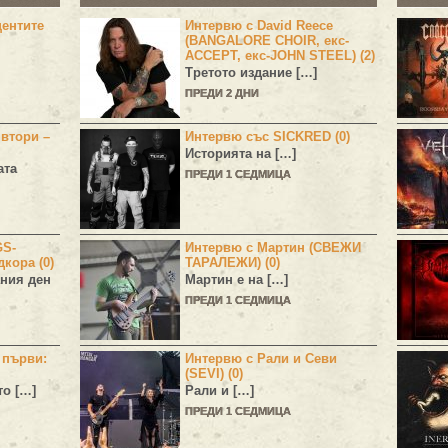
центите
Интервю с David Reece
(BANGALORE CHOIR, екс-
ACCEPT, екс-JOHN STEEL) (2)
Третото издание […]
ПРЕДИ 2 ДНИ
 втори –
Интервю със SICKRED (0)
Историята на […]
ата
ПРЕДИ 1 СЕДМИЦА
GS-
Интервю с Мартин (СВЕЖИ
дкора (0)
ТАРАЛЕЖИ) (0)
ния ден
Мартин е на […]
ПРЕДИ 1 СЕДМИЦА
н първи:
Интервю с Рали и Севи
(SEVI) (0)
то […]
Рали и […]
ПРЕДИ 1 СЕДМИЦА