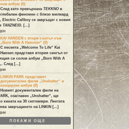
нов албум (0)
След като превърнаха
TEKKNO
в
глобален феномен с близо милиард
а,
Electric Callboy
се завръщат с новия
ум
TANZNEID
. […]
ДЕН
KAI HANSEN с втори сънгъл към
„Born With A Hammer“ (0)
С песента „
Welcome To Life
“
Kai
Hansen
представя втория сингъл от
ящия си солов албум „
Born With A
„. След […]
ДНИ
LINKIN PARK представят
документален филм „Unshatter“ и
концертен албум (0)
Новият документален филм на
PARK
, озаглавен
„Unshatter“
, ще
по кината на 30 септември. Лентата
ява завръщането на
LINKIN
[…]
ДНИ
ПОКАЖИ ОЩЕ