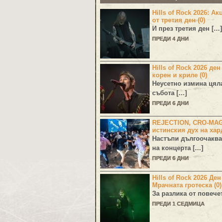
Hills of Rock 2026: Ак
от третия ден (0)
И през третия ден […]
ПРЕДИ 4 ДНИ
Hills of Rock 2026 ден
корен и криле (0)
Неусетно измина цял
събота […]
ПРЕДИ 6 ДНИ
REJECTION, CRO-MA
истинския дух на хар
Настъпи дългоочаква
на концерта […]
ПРЕДИ 6 ДНИ
Hills of Rock 2026 Де
Мрачната гротеска (0)
За разлика от повече
ПРЕДИ 1 СЕДМИЦА