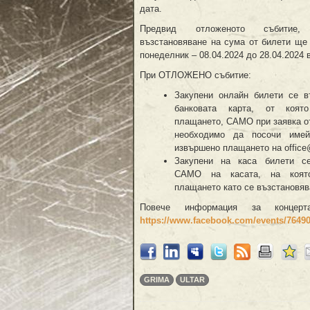
дата.
Предвид отложеното събитие
възстановяване на сума от билети ще 
понеделник – 08.04.2024 до 28.04.2024
При ОТЛОЖЕНО събитие:
Закупени онлайн билети се в
банковата карта, от коят
плащането, САМО при заявка от
необходимо да посочи име
извършено плащането на offic
Закупени на каса билети се
САМО на касата, на коят
плащането като се възстановяв
Повече информация за конце
https://www.facebook.com/events/7649
GRIMA
ULTAR