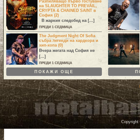
Разпиляващо първо гостуване
на SLAUGHTER TO PREVAIL,
CRYPTA & CHAINED SAINT в
София (2)
В жаркия следобед на […]
ПРЕДИ 1 СЕДМИЦА
The Judgment Night Of Sofia
събра легенди на хардкора и
хип-хопа (0)
Вчера жегата над София не
[…]
ПРЕДИ 1 СЕДМИЦА
ПОКАЖИ ОЩЕ
П
Copyright