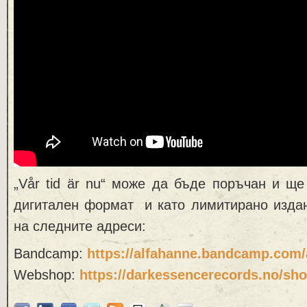
„Vår tid är nu“ може да бъде поръчан и щ
дигитален формат и като лимитирано издан
на следните адреси:
Bandcamp:
https://alfahanne.bandcamp.
com/
Webshop:
https://darkessencerecords.no/
sho