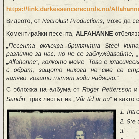
https://link.darkessencerecords.no/Alfaha
Видеото, от
Necrolust Productions
, може да се
Коментирайки песента,
ALFAHANNE
отбеляз
„Песента включва брилянтна Steel кит
различно за нас, но не се заблуждавайте, 
„Alfahanne“, колкото може. Това е класическ
с обрат, защото никога не сме се стр
наляво, когато пътят води надясно.“
С обложка на албума от
Roger Pettersson
и 
Sandin
, трак листът на
„Vår tid är nu“
е както 
1. Intr
2. 9:e 
3. E