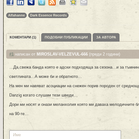
Alfahanne
Dark Essence Records
КОМЕНТАРИ (1)
ПОДОБНИ ПУБЛИКАЦИИ
ЗА АВТОРА
#1
написан от
MIROSLAV-VELZEVUL-666
(преди 2 години)
…Да,свежа банда която е адски подходяща за сезона…и за тъмнин
светлината…А може би и обратното…
На мен ми навяват асоциации на снежен порив породен от среднощ
Danzig когато слушам тези шведи…
Дори ми носят и онази меланхолия която ми даваха мелодичните б
на 90-те…