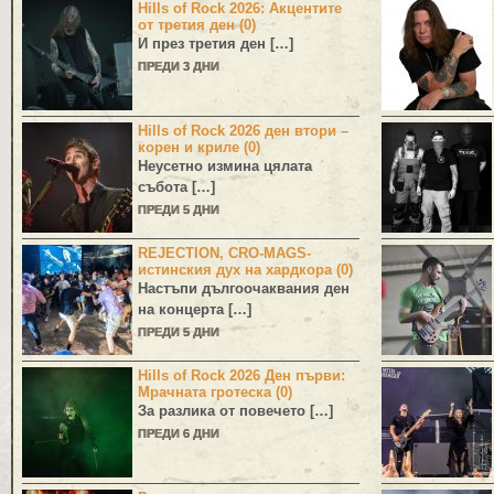
Hills of Rock 2026: Акцентите
от третия ден (0)
И през третия ден […]
ПРЕДИ 3 ДНИ
Hills of Rock 2026 ден втори –
корен и криле (0)
Неусетно измина цялата
събота […]
ПРЕДИ 5 ДНИ
REJECTION, CRO-MAGS-
истинския дух на хардкора (0)
Настъпи дългоочаквания ден
на концерта […]
ПРЕДИ 5 ДНИ
Hills of Rock 2026 Ден първи:
Мрачната гротеска (0)
За разлика от повечето […]
ПРЕДИ 6 ДНИ