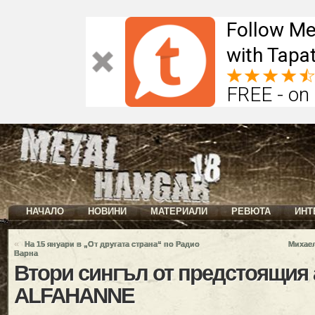
Follow Me
with Tapat
FREE - on
НАЧАЛО
НОВИНИ
МАТЕРИАЛИ
РЕВЮТА
ИНТ
«
На 15 януари в „От другата страна“ по Радио
Михае
Варна
Втори сингъл от предстоящия 
ALFAHANNE