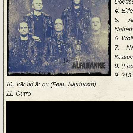
Doedsa
4. Eld
5. A
Nattefr
6. Wol
7. När
Kaatu
8. (Fea
9. 213
10. Vår tid är nu (Feat. Nattfursth)
11. Outro