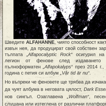
Шведите
ALFAHANNE
, чиято способност как
извън нея, да продуцират свой собствен за
тълпата „
Alfapocalyptic Rock“
осигурил на 
легион от фенове след издаването
пълноформатен
„Alfapokalyps“
през 2014 г.,
година с петия си албум
„Vår tid är nu“
.
Но въпреки че феновете ще трябва да изчак
да чуят албума в неговата цялост,
Dark Esse
нов сингъл. Озаглавена
„Wolfman“
, песе
слушана или изтеглена от различни платфор