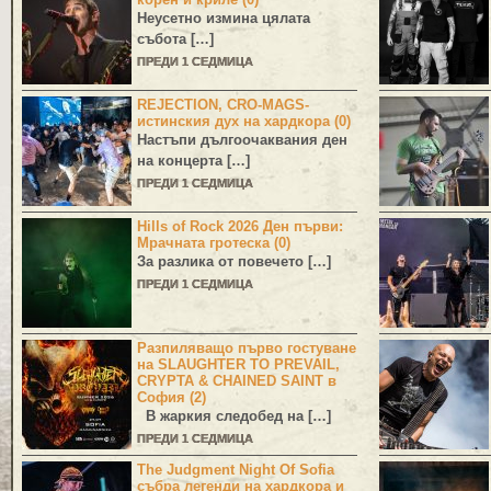
Неусетно измина цялата
събота […]
ПРЕДИ 1 СЕДМИЦА
REJECTION, CRO-MAGS-
истинския дух на хардкора (0)
Настъпи дългоочаквания ден
на концерта […]
ПРЕДИ 1 СЕДМИЦА
Hills of Rock 2026 Ден първи:
Мрачната гротеска (0)
За разлика от повечето […]
ПРЕДИ 1 СЕДМИЦА
Разпиляващо първо гостуване
на SLAUGHTER TO PREVAIL,
CRYPTA & CHAINED SAINT в
София (2)
В жаркия следобед на […]
ПРЕДИ 1 СЕДМИЦА
The Judgment Night Of Sofia
събра легенди на хардкора и