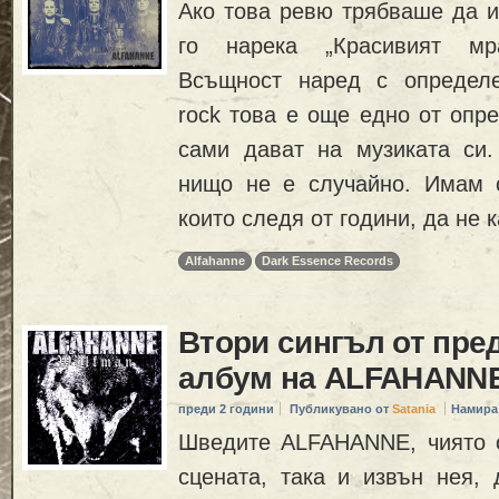
Ако това ревю трябваше да и
го нарека „Красивият мра
Всъщност наред с определени
rock това е още едно от опре
сами дават на музиката си. 
нищо не е случайно. Имам с
които следя от години, да не 
Alfahanne
Dark Essence Records
Втори сингъл от пре
албум на ALFAHANN
преди 2 години
Публикувано от
Satania
Намира
Шведите ALFAHANNE, чиято с
сцената, така и извън нея, 