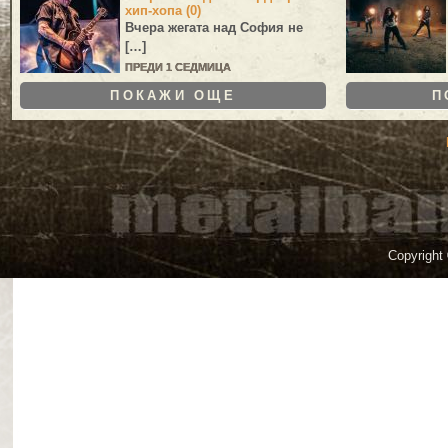
хип-хопа (0)
Вчера жегата над София не
[…]
ПРЕДИ 1 СЕДМИЦА
ПОКАЖИ ОЩЕ
П
Copyright