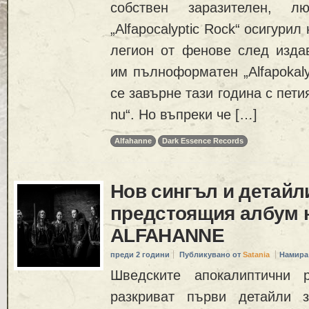
собствен заразителен, 
„Alfapocalyptic Rock“ осигурил
легион от фенове след изда
им пълноформатен „Alfapokaly
се завърне тази година с петия
nu“. Но въпреки че […]
Alfahanne
Dark Essence Records
Нов сингъл и детайл
предстоящия албум 
ALFAHANNE
преди 2 години
Публикувано от
Satania
Намира
Шведските апокалиптични 
разкриват първи детайли 