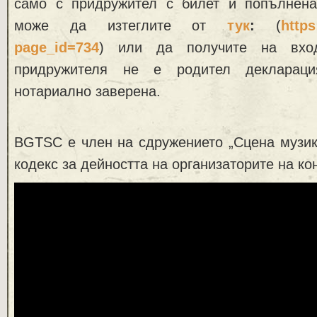
само с придружител с билет и попълнена
може да изтеглите от
тук
:
(
https
page_id=734
) или да получите на вхо
придружителя не е родител декларац
нотариално заверена.
BGTSC е член на сдружението „Сцена музик
кодекс за дейността на организаторите на ко