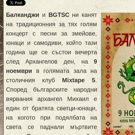
Балканджи
и
BGTSC
ни канят
на традиционния за тях голям
концерт с песни за змейове,
юнаци и самодиви, който тази
година ще се състои вечерта
след Архангелов ден, на
9
ноември
в голямата зала на
столичния клуб
Mixtape 5
.
Според българските народни
вярвания архангел Михаил е
един от братята светци-юнаци,
на когото при подялбата на
света се паднали мъртвите