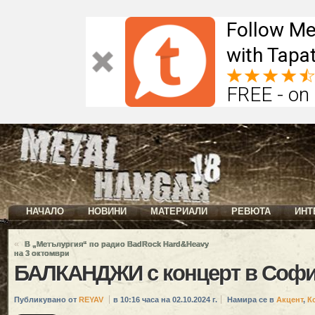
Follow Me
with Tapat
FREE - on
НАЧАЛО
НОВИНИ
МАТЕРИАЛИ
РЕВЮТА
ИНТ
«
В „Метълургия“ по радио BadRock Hard&Heavy
на 3 октомври
БАЛКАНДЖИ с концерт в Соф
Публикувано от
REYAV
в 10:16 часа на 02.10.2024 г.
Намира се в
Акцент
,
К