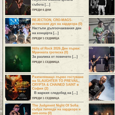
събота […]
ПРЕДИ 6 ДНИ
REJECTION, CRO-MAGS-
истинския дух на хардкора (0)
Настъпи дългоочаквания ден
на концерта […]
ПРЕДИ 1 СЕДМИЦА
Hills of Rock 2026 Ден първи:
Мрачната гротеска (0)
За разлика от повечето […]
ПРЕДИ 1 СЕДМИЦА
Разпиляващо първо гостуване
на SLAUGHTER TO PREVAIL,
CRYPTA & CHAINED SAINT в
София (2)
В жаркия следобед на […]
ПРЕДИ 1 СЕДМИЦА
The Judgment Night Of Sofia
събра легенди на хардкора и
хип-хопа (0)