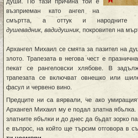
души. По тази причина той е
възприеман като ангел на
смъртта, а оттук и народните
душ
е
вадник
,
вадидушник
, покровител на мър
Архангел Михаил се смята за пазител на ду
злото. Трапезата в негова чест е празнична
пекат се рангеловски хлябове. В задъл
трапезата се включват овнешко или шил
фасул и червено вино.
Предците ни са вярвали, че ако умиращият
Архангел Михаил му е подал златна ябълка. 
златните ябълки и до днес да бъдат зорко п
е въпрос, на който ще търсим отговора в с
ти ноември
.