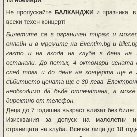
Не пропускайте
БАЛКАНДЖИ
и празника, в
всеки техен концерт!
Билетите
са в ограничен тираж и може
онлайн и в мрежите на Eventim.bg
и
bilet.b
както и на входа на клуба в деня на 
останали
.
До петък, 4 октомври цената 
след това и до деня на концерта ще е 
събитието цената ще е 30 лева.
Електронн
необходимо да бъде отпечатана, а мо
же
директно от телефон.
Деца до 7 годишна възраст влизат без билет.
Изисквания за допуск на малолетни и
страницата на клуба. Всички лица до 18 год