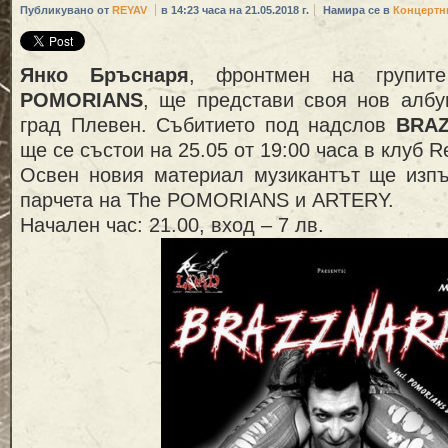
Публикувано от
REYAV
в 14:23 часа на 21.05.2018 г.
Намира се в
Концертн
Янко Бръснаря
, фронтмен на групите
POMORIANS
, ще представи своя нов албу
град Плевен. Събитието под надслов
BRAZ
ще се състои на 25.05 от 19:00 часа в клуб 
Освен новия материал музикантът ще изпъ
парчета на The POMORIANS и ARTERY.
Начален час: 21.00, вход – 7 лв.