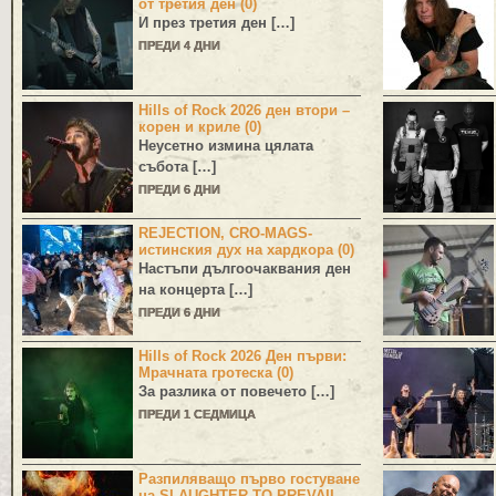
от третия ден (0)
И през третия ден […]
ПРЕДИ 4 ДНИ
Hills of Rock 2026 ден втори –
корен и криле (0)
Неусетно измина цялата
събота […]
ПРЕДИ 6 ДНИ
REJECTION, CRO-MAGS-
истинския дух на хардкора (0)
Настъпи дългоочаквания ден
на концерта […]
ПРЕДИ 6 ДНИ
Hills of Rock 2026 Ден първи:
Мрачната гротеска (0)
За разлика от повечето […]
ПРЕДИ 1 СЕДМИЦА
Разпиляващо първо гостуване
на SLAUGHTER TO PREVAIL,