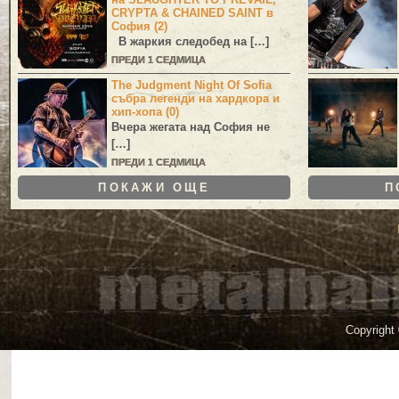
CRYPTA & CHAINED SAINT в
София (2)
В жаркия следобед на […]
ПРЕДИ 1 СЕДМИЦА
The Judgment Night Of Sofia
събра легенди на хардкора и
хип-хопа (0)
Вчера жегата над София не
[…]
ПРЕДИ 1 СЕДМИЦА
ПОКАЖИ ОЩЕ
П
Copyright