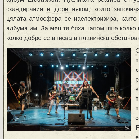
скандирания и дори някои, които започна
цялата атмосфера се наелектризира, както
албума им. За мен те бяха напомняне колко 
колко добре се вписва в планинска обстановк
С
п
р
в
п
F