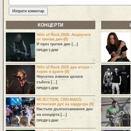
КОНЦЕРТИ
Hills of Rock 2026: Акцентите
от третия ден (0)
И през третия ден […]
ПРЕДИ 3 ДНИ
Hills of Rock 2026 ден втори –
корен и криле (0)
Неусетно измина цялата
събота […]
ПРЕДИ 5 ДНИ
REJECTION, CRO-MAGS-
истинския дух на хардкора (0)
Настъпи дългоочаквания ден
на концерта […]
ПРЕДИ 5 ДНИ