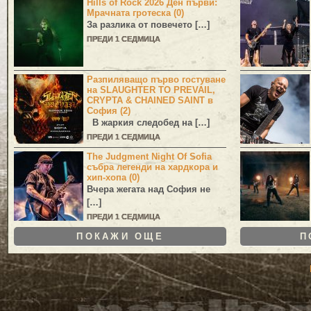
Hills of Rock 2026 Ден първи:
Мрачната гротеска (0)
За разлика от повечето […]
ПРЕДИ 1 СЕДМИЦА
Разпиляващо първо гостуване
на SLAUGHTER TO PREVAIL,
CRYPTA & CHAINED SAINT в
София (2)
В жаркия следобед на […]
ПРЕДИ 1 СЕДМИЦА
The Judgment Night Of Sofia
събра легенди на хардкора и
хип-хопа (0)
Вчера жегата над София не
[…]
ПРЕДИ 1 СЕДМИЦА
ПОКАЖИ ОЩЕ
П