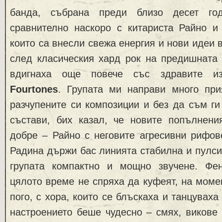
банда, събрана преди близо десет го
сравнително наскоро с китариста Райно и 
които са внесли свежа енергия и нови идеи 
след класическия хард рок на предишната 
вдигнаха още повече със здравите 
Fourtones
. Групата ми направи много при
разчупените си композиции и без да съм г
състави, бих казал, че новите попълнени
добре – Райно с неговите агресивни рифов
Радина държи бас линията стабилна и пулси
групата компактно и мощно звучене. Фе
цялото време не спряха да куфеят, на мом
пого, с хора, които се блъскаха и танцувах
настроението беше чудесно – смях, викове