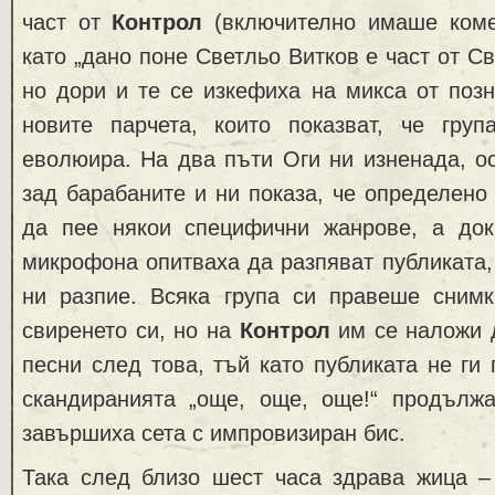
част от
Контрол
(включително имаше коме
като „дано поне Светльо Витков е част от Св
но дори и те се изкефиха на микса от позн
новите парчета, които показват, че гру
еволюира. На два пъти Оги ни изненада, о
зад барабаните и ни показа, че определено
да пее някои специфични жанрове, а док
микрофона опитваха да разпяват публиката,
ни разпие. Всяка група си правеше сним
свиренето си, но на
Контрол
им се наложи д
песни след това, тъй като публиката не ги 
скандиранията „още, още, още!“ продължа
завършиха сета с импровизиран бис.
Така след близо шест часа здрава жица – 