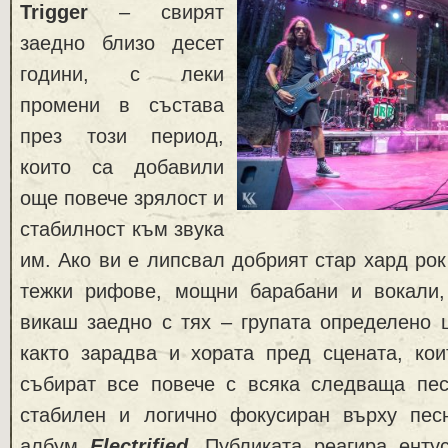
Trigger
– свирят
заедно близо десет
години, с леки
промени в състава
през този период,
които са добавили
още повече зрялост и
стабилност към звука
им. Ако ви е липсвал добрият стар хард рок
тежки рифове, мощни барабани и вокали,
викаш заедно с тях – групата определено 
както зарадва и хората пред сцената, кои
събират все повече с всяка следваща пе
стабилен и логично фокусиран върху пе
албум
Electrified
. Публиката реагира енту