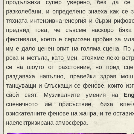
продължиха супер уверено, без да се
разколебани, и определено знаеха как се 
тяхната интензивна енергия и бързи рифов
предвид това, че съвсем наскоро бяха 
фестивала, което е сериозен пробив за мла
им е дало ценен опит на голяма сцена. По
рока и метъла, като мен, стояхме леко вст
се на шоуто от разстояние, но пред сц
раздаваха напълно, правейки здрав мош
танцуващи и блъскащи се фенове, които из
свой свят. Музикалните умения на
En
сценичното им присъствие, биха впеч
взискателните фенове на жанра, и те остави
наелектризирана атмосфера.