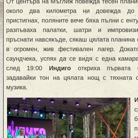
От центъра на Мъглиж повежда тесен планин
около два километра ни довежда до с
пристигнах, поляните вече бяха пълни с ент
разпъваха палатки, шатри и импровиз
пръснати навсякъде, сякаш цялата планина
в огромен, жив фестивален лагер. Докат
саундчека, успях да се видя с една камар
след 19:00
Индиго
откриха първата ф
задавайки тон на цялата нощ с тяхната 
музика.
И
с
б
г