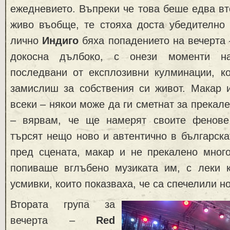
ежедневието. Въпреки че това беше едва вт
живо въобще, те стояха доста убедително 
лично
Индиго
бяха попадението на вечерта 
докосна дълбоко, с онези моменти на
последвани от експлозивни кулминации, ко
замислиш за собствения си живот. Макар и
всеки – някои може да ги сметнат за прекал
– вярвам, че ще намерят своите фенове
търсят нещо ново и автентично в българска
пред сцената, макар и не прекалено много
попиваше вглъбено музиката им, с леки 
усмивки, които показваха, че са спечелили 
Втората група за
вечерта –
Red