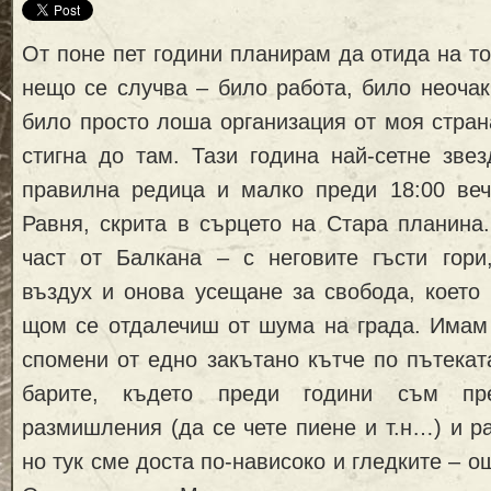
От поне пет години планирам да отида на то
нещо се случва – било работа, било неочак
било просто лоша организация от моя стран
стигна до там. Тази година най-сетне зве
правилна редица и малко преди 18:00 веч
Равня, скрита в сърцето на Стара планина
част от Балкана – с неговите гъсти гори
въздух и онова усещане за свобода, което
щом се отдалечиш от шума на града. Имам
спомени от едно закътано кътче по пътека
барите, където преди години съм пр
размишления (да се чете пиене и т.н…) и ра
но тук сме доста по-нависоко и гледките – 