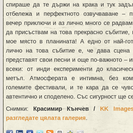
спираше да те държи на крака и тук задъ
отбележа и перфектното озвучваване – 
вечер приключи и аз лично много се радвам,
да присъствам на това прекрасно събитие,
мое място в планината! А едно от най-го
лично на това събитие е, че дава сцена 
представят свои песни и още по-важното – и
всеки: от инди експерименти до класичес
метъл. Атмосферата е интимна, без ко
големите фестивали, и те кара да се чув
автентично и споделено. Със сигурност ще с
Снимки:
Красимир Кънчев /
KK Image
разгледате цялата галерия
.