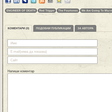
ENGINEER OF DEATH
Red Trigger
The Fourtones
We Are Going To Мъгл
КОМЕНТАРИ (0)
ПОДОБНИ ПУБЛИКАЦИИ
ЗА АВТОРА
Напиши коментар