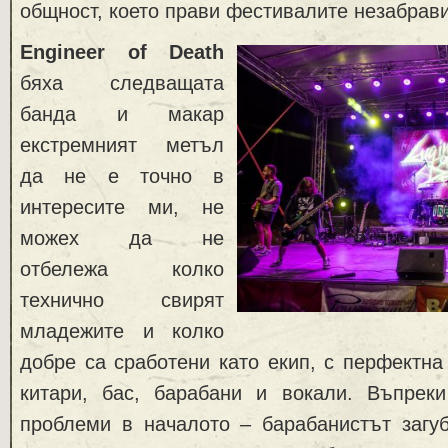
общност, което прави фестивалите незабрав
Engineer of Death
бяха следващата
банда и макар
екстремният метъл
да не е точно в
интересите ми, не
можех да не
отбележа колко
технично свирят
младежите и колко
добре са сработени като екип, с перфектн
китари, бас, барабани и вокали. Въпреки
проблеми в началото – барабанистът загуб