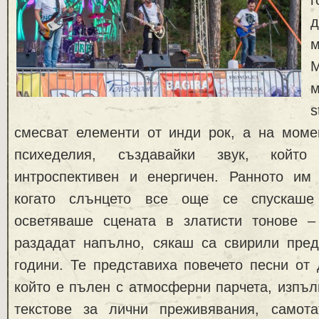
м
s
смесват елементи от инди рок, а на моме
психеделия, създавайки звук, койт
интроспективен и енергичен. Ранното им
когато слънцето все още се спускаше
осветяваше сцената в златисти тонове 
раздадат напълно, сякаш са свирили пре
години. Те представиха повечето песни от
който е пълен с атмосферни парчета, изпъ
текстове за лични преживявания, самот