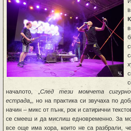
К
с
с
х
с
началото, „
След тези момчета сигурн
естрада
„, но на практика си звучаха по до
начин – микс от пънк, рок и сатирични тексто
се смееш и да мислиш едновременно. За мо
все още има хора, които не са разбрали, ч