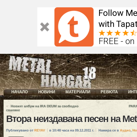
Follow Me
with Tapat
FREE - on
НАЧАЛО
НОВИНИ
МАТЕРИАЛИ
РЕВЮТА
ИНТ
«
Новият албум на IRA DEUM за свободно
PARA
сваляне
Втора неиздавана песен на Meta
Публикувано от
REYAV
в 10:48 часа на 09.12.2011 г.
Намира се в
Аудио
,
Но