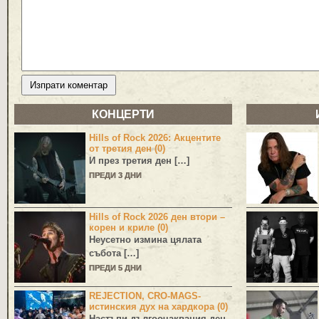
КОНЦЕРТИ
Hills of Rock 2026: Акцентите
от третия ден (0)
И през третия ден […]
ПРЕДИ 3 ДНИ
Hills of Rock 2026 ден втори –
корен и криле (0)
Неусетно измина цялата
събота […]
ПРЕДИ 5 ДНИ
REJECTION, CRO-MAGS-
истинския дух на хардкора (0)
Настъпи дългоочаквания ден