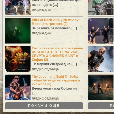
на концерта […]
ПРЕДИ 5 ДНИ
Hills of Rock 2026 Ден първи:
Мрачната гротеска (0)
За разлика от повечето […]
ПРЕДИ 6 ДНИ
Разпиляващо първо гостуване
на SLAUGHTER TO PREVAIL,
CRYPTA & CHAINED SAINT в
София (2)
В жаркия следобед на […]
ПРЕДИ 1 СЕДМИЦА
The Judgment Night Of Sofia
събра легенди на хардкора и
хип-хопа (0)
Вчера жегата над София не
[…]
ПРЕДИ 1 СЕДМИЦА
ПОКАЖИ ОЩЕ
П