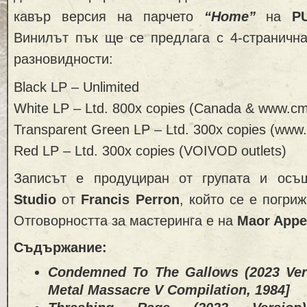
кавър версия на парчето
“Home”
на
P
Винилът пък ще се предлага с 4-странична
разновидности:
Black LP – Unlimited
White LP – Ltd. 800x copies (Canada & www.cm
Transparent Green LP – Ltd. 300x copies (www.
Red LP – Ltd. 300x copies (VOIVOD outlets)
Записът е продуциран от групата и ос
Studio
от
Francis Perron
, който се е погри
Отговорността за мастеринга е на
Maor App
Съдържание:
Condemned To The Gallows (2023 Vers
Metal Massacre V Compilation, 1984]