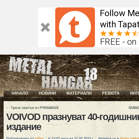
Follow Me
with Tapat
FREE - on
НАЧАЛО
НОВИНИ
МАТЕРИАЛИ
РЕВЮТА
ИНТ
«
Трети сингъл от PYRAMAZE
DUBIO
VOIVOD празнуват 40-годишнин
издание
Публикувано от
gillan
в 13:07 часа на 21.05.2023 г.
Намира се в
Нови албу