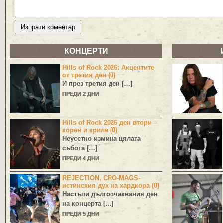
КОНЦЕРТИ
Hills of Rock 2026: Акцентите
от третия ден (0)
И през третия ден […]
ПРЕДИ 2 ДНИ
Hills of Rock 2026 ден втори –
корен и криле (0)
Неусетно измина цялата
събота […]
ПРЕДИ 4 ДНИ
REJECTION, CRO-MAGS-
истинския дух на хардкора (0)
Настъпи дългоочаквания ден
на концерта […]
ПРЕДИ 5 ДНИ