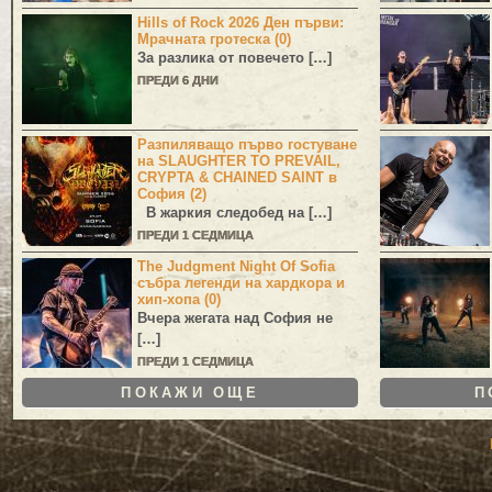
Hills of Rock 2026 Ден първи:
Мрачната гротеска (0)
За разлика от повечето […]
ПРЕДИ 6 ДНИ
Разпиляващо първо гостуване
на SLAUGHTER TO PREVAIL,
CRYPTA & CHAINED SAINT в
София (2)
В жаркия следобед на […]
ПРЕДИ 1 СЕДМИЦА
The Judgment Night Of Sofia
събра легенди на хардкора и
хип-хопа (0)
Вчера жегата над София не
[…]
ПРЕДИ 1 СЕДМИЦА
ПОКАЖИ ОЩЕ
П