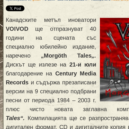
Канадските метъл иноватори
VOIVOD
ще отпразнуват 40
години на сцената със
специално юбилейно издание,
наречено
„Morgöth Tales
„.
Дискът ще излезе на
21-и юли
благодарение на
Century Media
Records
и съдържа презаписани
версии на 9 специално подбрани
песни от периода 1984 – 2003 г.
плюс чисто новата заглавна ко
Tales“.
Компилацията ще се разпространяв
дигитален формат. CD и дигиталните копия 