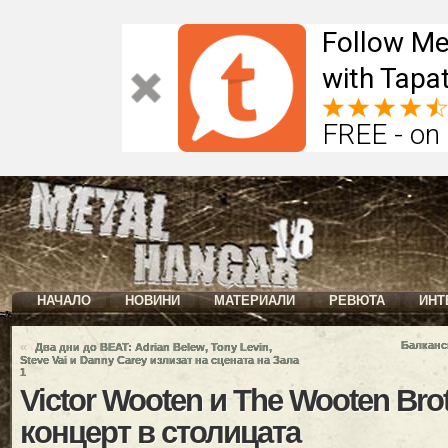
Follow Me
with Tapat
FREE - on
НАЧАЛО
НОВИНИ
МАТЕРИАЛИ
РЕВЮТА
ИНТ
«
Балканс
Два дни до BEAT: Adrian Belew, Tony Levin,
Steve Vai и Danny Carey излизат на сцената на Зала
1
Victor Wooten и The Wooten Brot
концерт в столицата