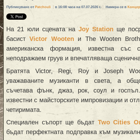
Публикувано от
Patchouli
в 16:08 часа на 07.07.2026 г.
Намира се в
Концер
На 21 юли сцената на
Joy Station
ще поср
басист
Victor Wooten
и The Wooten Broth
американска формация, известна със св
неподражаем груув и впечатляваща сценична
Братята Victor, Regi, Roy и Joseph Wo
уважаваните музиканти в света, а общ
съчетава фънк, джаз, рок, соул и госпъл
известни с майсторските импровизации и от
четиримата.
Специален съпорт ще бъдат
Two Cities O
бъдат перфектната подправка към музикалн