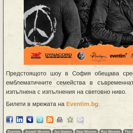
Предстоящото шоу в София обещава сре
емблематичните семейства в съвременна
изпълнена с изпълнения на световно ниво.
Билети в мрежата на
Eventim.bg
.
Eventim
Joseph Wooten
Joy Station
Regi Wooten
Roy Wooten
The 