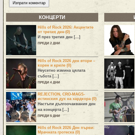
КОНЦЕРТИ
Hills of Rock 2026: Акцентите
от третия ден (0)
И през третия ден […]
ПРЕДИ 2 ДНИ
Hills of Rock 2026 ден втори –
корен и криле (0)
Неусетно измина цялата
събота […]
ПРЕДИ 4 ДНИ
REJECTION, CRO-MAGS-
истинския дух на хардкора (0)
Настъпи дългоочаквания ден
на концерта […]
ПРЕДИ 5 ДНИ
Hills of Rock 2026 Ден първи:
Мрачната гротеска (0)