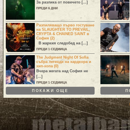
За разлика от повечето […]
ПРЕДИ 6 ДНИ
Разпиляващо първо гостуване
на SLAUGHTER TO PREVAIL,
CRYPTA & CHAINED SAINT в
София (2)
В жаркия следобед на […]
ПРЕДИ 1 СЕДМИЦА
The Judgment Night Of Sofia
събра легенди на хардкора и
хип-хопа (0)
Вчера жегата над София не
[…]
ПРЕДИ 1 СЕДМИЦА
ПОКАЖИ ОЩЕ
П