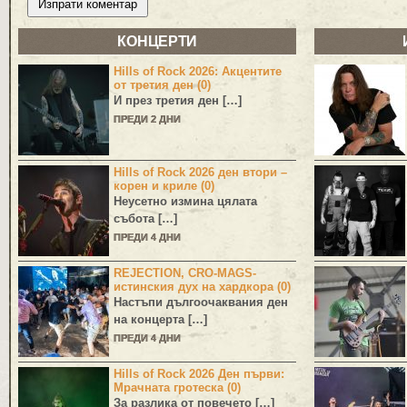
КОНЦЕРТИ
Hills of Rock 2026: Акцентите
от третия ден (0)
И през третия ден […]
ПРЕДИ 2 ДНИ
Hills of Rock 2026 ден втори –
корен и криле (0)
Неусетно измина цялата
събота […]
ПРЕДИ 4 ДНИ
REJECTION, CRO-MAGS-
истинския дух на хардкора (0)
Настъпи дългоочаквания ден
на концерта […]
ПРЕДИ 4 ДНИ
Hills of Rock 2026 Ден първи:
Мрачната гротеска (0)
За разлика от повечето […]