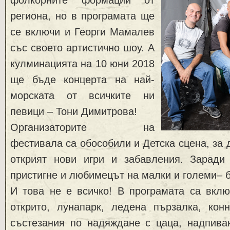
региона, но в програмата ще
се включи и Георги Мамалев
със своето артистично шоу. А
кулминацията на 10 юни 2018
ще бъде концерта на най-
морската от всичките ни
певици – Тони Димитрова!
Организаторите на
фестивала са обособили и Детска сцена, за 
открият нови игри и забавления. Зарад
пристигне и любимецът на малки и големи– б
И това не е всичко! В програмата са вклю
открито, лунапарк, ледена пързалка, конн
състезания по надяждане с цаца, надпиван