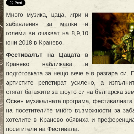
Много музика, цаца, игри и
забавления за малки и
големи ви очакват на 8,9,10
юни 2018 в Кранево.
Фестивалът на Цацата
в
Кранево наближава и
подготовката за нещо вече е в разгара си. 
артистите репетират усилено, а изпълн
стягат багажите за шоуто си на българска зе
Освен музикалната програма, фестивалната
на посетителите много възможности за заб
хотелите в Кранево обявиха и преференциа
посетители на Фестивала.