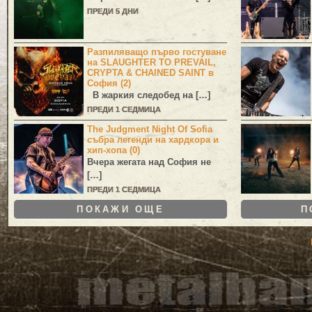
ПРЕДИ 5 ДНИ
Разпиляващо първо гостуване
на SLAUGHTER TO PREVAIL,
CRYPTA & CHAINED SAINT в
София (2)
В жаркия следобед на […]
ПРЕДИ 1 СЕДМИЦА
The Judgment Night Of Sofia
събра легенди на хардкора и
хип-хопа (0)
Вчера жегата над София не
[…]
ПРЕДИ 1 СЕДМИЦА
ПОКАЖИ ОЩЕ
П