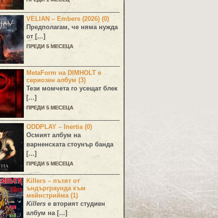
VELIAN – Embers (2026) (0)
Предполагам, че няма нужда
от […]
ПРЕДИ 5 МЕСЕЦА
MetaForm на DIMHOLT е
сериозен албум (3)
Тези момчета го усещат блек
[…]
ПРЕДИ 5 МЕСЕЦА
ODDPLAY – Inertia (0)
Осмият албум на
варненската стоунър банда
[…]
ПРЕДИ 5 МЕСЕЦА
Killers – пътят от
ъндърграунда към
мейнстрийма (1)
Killers
е вторият студиен
албум на […]