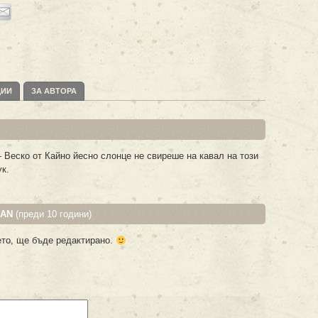
ЦИИ
ЗА АВТОРА
 Веско от Кайно йесно слонце не свиреше на кавал на този
к.
MAN
(преди 10 години)
ето, ще бъде редактирано.