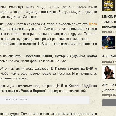
ни, слизаща ниско, за да погали тревите, върху които
одия на кавал, за да вдъхне живот. За да събуди и другите
 да въздигнат Слънцето.
LINKIN 
тръгне 
специален гост в състава си, това е виолончелистката
Маги
прослед
още по-красива музиката. Слушам и установявам някакъв
ПРЕДИ 2
казва своята история, всеки се заиграва с другия. Тътенът
на народа, бушуваща като река през всички тези векове.
то в цялата си пълнота. Гайдата оживявала само в ръцете на
а на сцената –
Веселин
,
Юлия
,
Петър
и
Руфинка болна
And Roll
 земя излиза, разцъфва. Тя в земя ще иде.
ПРЕДИ 2
ойто пък звучи леко джазово. В
Първо студио
на
БНР
е
 бебе, който още повече подсилва песента. И в тъмнината,
ролетното утро
.
Air“ ще 
игара и да помислим над въпроса „Кой е
Южийн Чадборн
„Japara 
ремената на
„Рока и Барока“
и пред нас е самият той:
ПРЕДИ 2
Jozef Van Wissem
 това студио. Сам е на сцената, ако е възможно да си сам в