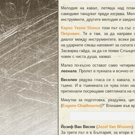
Мелодия на кавал, летяща над плани
самодиви танцуват преди изгрева. Мел
инструменти, другите мелодии и заедно
Kayno Yesno Slonce
този път са със 
Петрович
. Тя е там, за да направи 
диалог между инструментите, всеки раз
на ударните сякаш напомнят за силата 
Засвирва гайда, за да се появи Слънце
човек с чиста душа, казват.
Малко по-късно остават само четирим
легнала
. Пролет е пукнала и всичко от
Веселин
редува гласа си с кавала, к
тъмно. И в тъмнината се чува плач на
притихнали посрещаме светлината на
п
Минутки за подготовка, раздумка, ц
(
Eugene Chadbourne
)?“ Влизаме във в
Йозеф Ван Висем
(
Jozef Van Wissem
).
За трети път е в България, за втори в