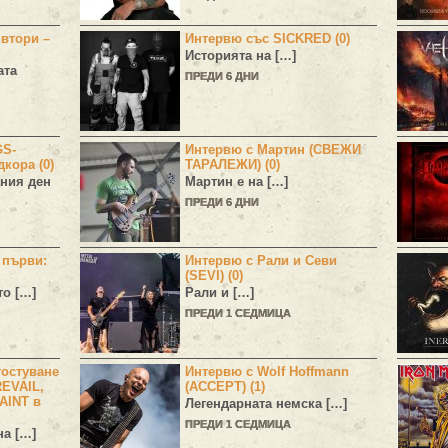
 втори –
Интервю със SICKRED (0)
Историята на […]
ата
ПРЕДИ 6 ДНИ
GS-
Интервю с Мартин (СВЕЖИ
дкора (0)
ТАРАЛЕЖИ) (0)
ния ден
Мартин е на […]
ПРЕДИ 6 ДНИ
н първи:
Интервю с Рали и Севи
(SEVI) (0)
то […]
Рали и […]
ПРЕДИ 1 СЕДМИЦА
остуване
Интервю с Wolf Hoffmann
EVAIL,
(ACCEPT) (1)
AINT в
Легендарната немска […]
ПРЕДИ 1 СЕДМИЦА
а […]