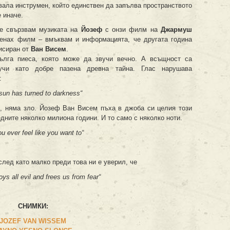
вала инструмен, който единствен да запълва пространството
 иначе.
е свързвам музиката на
Йозеф
с онзи филм на
Джармуш
менах филм – вмъквам и информацията, че другата година
исиран от
Ван Висем
.
ълга пиеса, която може да звучи вечно. А всъщност са
вучи като добре пазена древна тайна. Глас нарушава
:
sun has turned to darkness“
, няма зло. Йозеф Ван Висем пъха в джоба си целия този
ните няколко милиона години. И то само с няколко ноти.
u ever feel like you want to“
лед като малко преди това ни е уверил, че
ys all evil and frees us from fear“
СНИМКИ
:
JOZEF VAN WISSEM