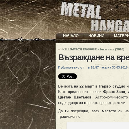
НАЧАЛО
НОВИНИ
МАТЕР
«
KILLSWITCH ENGAGE – Incarnate (2016)
Възраждане на вр
Публикувано от
в 18:57 часа на 30.03.2016 г
Вечерта на
22 март
в
Първо студио
н
Като предвесник се яви
Франк Запа
, 
Цветан Цветанов
. Астрономическот
подходящо за първите пролетни лъчи.
Да ги посрещна, заех мястото си на
традиционно.