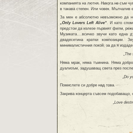
компанията на лютня. Никога не съм чу
в такава степен. Или човек. Мълчалив е
За мен е абсолютно невъзможно да н
„Only Lovers Left Alive“
. И като спо
предстои да излезе първият филм, реж
Музиката….всичко звучи като една д
двадесетина кратки композиции. З
минималистичния покой, за да я издаде
„The 
Няма мрак, няма тъмнина. Няма добро
дуализъм, задушаващ света през послед
„Do yo
Помислете си добре над това.
Закрива концерта съвсем подобаващо, с
„Love destro