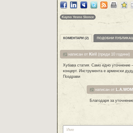
Kayno Yesno Slonce
КОМЕНТАРИ (2)
ПОДОБНИ ПУБЛИКА
#1
написан от
Kiril
(преди 10 години)
Хубава статия. Само едно уточнение –
концерт. Инструмента е арменски дуду
Поздрави
#2
написан от
L.A.WO
Благодаря за уточнени