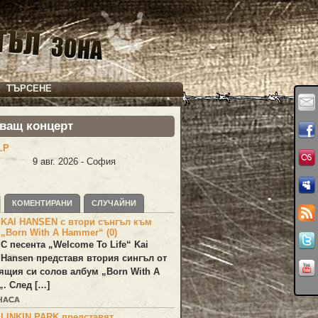
ТЪРСЕНЕ
ващ концерт
LP
9 авг. 2026 - София
КОМЕНТИРАНИ
СЛУЧАЙНИ
KAI HANSEN с втори сънгъл към
„Born With A Hammer“ (0)
С песента „
Welcome To Life
“
Kai
Hansen
представя втория сингъл от
ящия си солов албум „
Born With A
„. След […]
 ЧАСА
LINKIN PARK представят