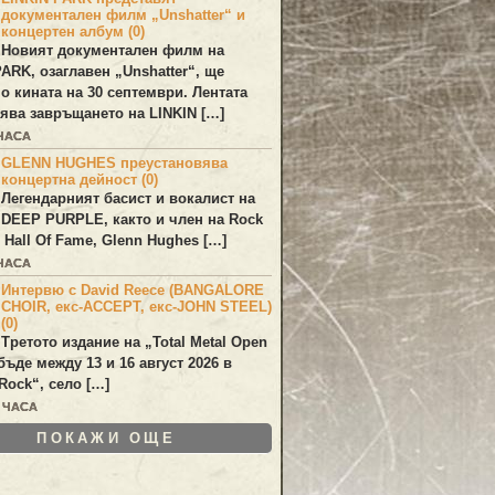
документален филм „Unshatter“ и
концертен албум (0)
Новият документален филм на
PARK
, озаглавен
„Unshatter“
, ще
по кината на 30 септември. Лентата
ява завръщането на
LINKIN
[…]
 ЧАСА
GLENN HUGHES преустановява
концертна дейност (0)
Легендарният басист и вокалист на
DEEP PURPLE
, както и член на Rock
 Hall Of Fame,
Glenn Hughes
[…]
 ЧАСА
Интервю с David Reece (BANGALORE
CHOIR, екс-ACCEPT, екс-JOHN STEEL)
(0)
Третото издание на „Total Metal Open
бъде между 13 и 16 август 2026 в
Rock“, село […]
0 ЧАСА
ПОКАЖИ ОЩЕ