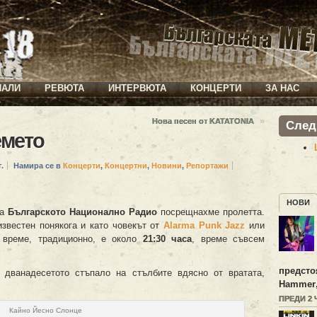
ИАЛИ
РЕВЮТА
ИНТЕРВЮТА
КОНЦЕРТИ
ЗА НАС
»
Нова песен от KATATONIA
След
емето
.
Намира се в
Концерти
,
Концертни
,
Новини
,
Репортажи
НОВИ
а
Българското Национално Радио
посрещнахме пролетта.
известен понякога и като човекът от
Alarma Punk Jazz
или
о време, традиционно, е около
21:30 часа
, време съвсем
предсто
 дванадесетото стъпало на стълбите вдясно от вратата,
Hammer
ПРЕДИ 2
Кайно Йесно Слонце