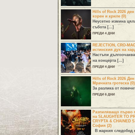
Hills of Rock 2026 ден
корен и криле (0)
Неусетно измина цял
събота […]
ПРЕДИ 4 ДНИ
REJECTION, CRO-MA
истинския дух на хар
Настъпи дългоочаква
на концерта […]
ПРЕДИ 4 ДНИ
Hills of Rock 2026 Де
Мрачната гротеска (0)
За разлика от повече
ПРЕДИ 6 ДНИ
Разпиляващо първо г
на SLAUGHTER TO PR
CRYPTA & CHAINED S
София (2)
В жаркия следобед н