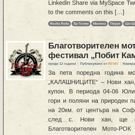
Linkedin Share via MySpace Twe
to the comments on this […]
Rocka Rolla
Ер Голям
Милена
Перун
Ша-Ш
Благотворителен мот
фестивал „Побит Ка
преди 12 години
Публикувано от
REYAV
Намира
За пета поредна година мо
„КАЛАШНИЦИТЕ“ – Нови хан, 
купон. В периода 04-06 Юли 
гори и поляни на природен п
на 20км. от центъра на Соф
след с. Нови хан, ще с
Благотворителен Мото-РОК