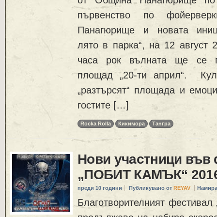
първенство по фойервер
Панагюрище и новата иниц
лято в парка“, на 12 август 
часа рок вълната ще се п
площад „20-ти април“. Кул
„разтърсят“ площада и емоци
гостите […]
Rocka Rolla
Кикимора
Тангра
Нови участници във
„ПОБИТ КАМЪК“ 201
преди 10 години
Публикувано от
REYAV
Намира
Благотворителният фестивал 