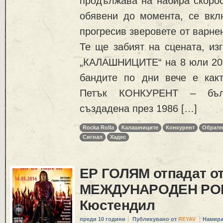
продължава на набира скорос
обявени до момента, се вкл
прогресив зверовете от варне
Те ще забият на сцената, из
„КАЛАШНИЦИТЕ“ на 8 юли 2016
бандите по дни вече е как
Петък КОНКУРЕНТ – бълг
създадена през 1986 […]
Rocka Rolla
Калашниците
Конкурент
Обрате
Сигнал
Хадес
ЕР ГОЛЯМ отпадат о
МЕЖДУНАРОДЕН РО
Кюстендил
преди 10 години
Публикувано от
REYAV
Намира