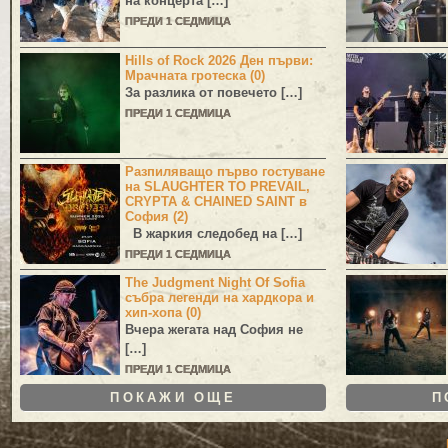
на концерта […]
ПРЕДИ 1 СЕДМИЦА
Hills of Rock 2026 Ден първи:
Мрачната гротеска (0)
За разлика от повечето […]
ПРЕДИ 1 СЕДМИЦА
Разпиляващо първо гостуване
на SLAUGHTER TO PREVAIL,
CRYPTA & CHAINED SAINT в
София (2)
В жаркия следобед на […]
ПРЕДИ 1 СЕДМИЦА
The Judgment Night Of Sofia
събра легенди на хардкора и
хип-хопа (0)
Вчера жегата над София не
[…]
ПРЕДИ 1 СЕДМИЦА
ПОКАЖИ ОЩЕ
П