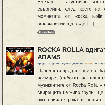
Елезар, с акустично изпъ
евъргийни, след което на 
момчетата от Rocka Rolla,
оформление ще бъде […]
Rocka Rolla
ROCKA ROLLA вдигат
ADAMS
преди 11 години
Публикувано от
REYAV
Намира
Поредното предложение от ба
ноември (събота) на нашат
музикантите от Rocka Rolla –
свирещите на живо групи. Ще 
ако обичате рока и решите