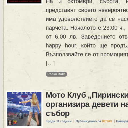
На 3 октомври, събота,
представят своето невероятн
има удоволствието да се нас
парчета. Началото е 23:00 ч.,
от 6.00 лв. Заведението отв
happy hour, който ще продъ
Възползвайте се от промоцият
[…]
Rocka Rolla
Мото Клуб „Пиринск
организира девети н
събор
преди 11 години
Публикувано от
REYAV
Намира