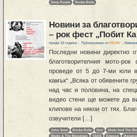
Deep Purple
Rocka Rolla
Новини за благотвор
– рок фест „Побит К
преди 13 години
Публикувано от
REYAV
Намира
Последни новини директно от
благотворителния мото-рок
проведе от 5 до 7-ми юли в
камък“ „Всяка от обявените гр
над час и половина, на спец
видео стени ще можете да ви
клипове на някои от тях. Бла
озвучители […]
John Steel
Rocka Rolla
Sevi
Sheki And The Bl
Sheky & The Bloodrain
TAKN
Елинор
Изомру