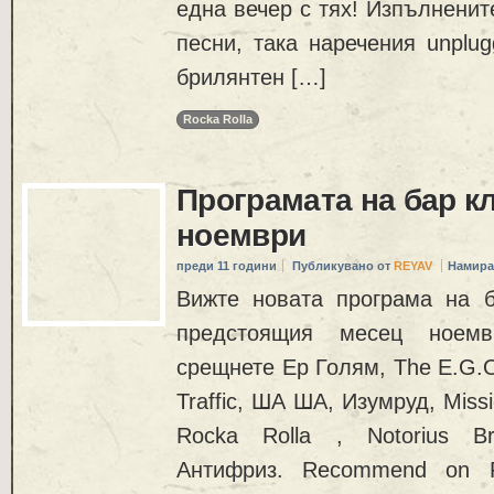
една вечер с тях! Изпълненит
песни, така наречения unplug
брилянтен […]
Rocka Rolla
Програмата на бар к
ноември
преди 11 години
Публикувано от
REYAV
Намира
Вижте новата програма на 
предстоящия месец ноем
срещнете Ер Голям, The E.G.O.
Traffic, ША ША, Изумруд, Miss
Rocka Rolla , Notorius B
Антифриз. Recommend on F