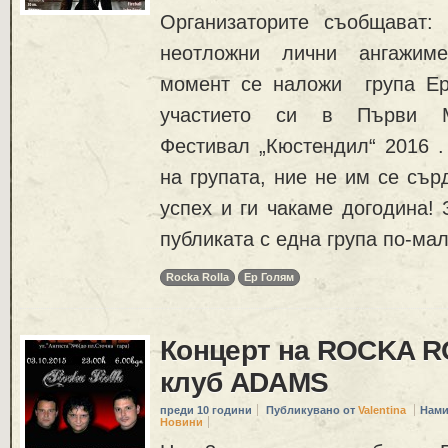
Организаторите съобщават:
неотложни лични ангажиме
момент се наложи група Е
участието си в Първи М
Фестивал „Кюстендил“ 2016 .
на групата, ние не им се съ
успех и ги чакаме догодина!
публиката с една група по-мал
Rocka Rolla
Ер Голям
Концерт на ROCKA R
клуб ADAMS
преди 10 години
Публикувано от
Valentina
Нами
Новини