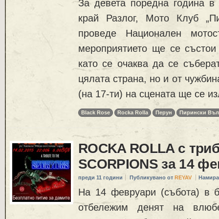
За девета поредна година в 
край Разлог, Мото Клуб „П
проведе Национален мотос
мероприятието ще се състои 
като се очаква да се събера
цялата страна, но и от чужбин
(на 17-ти) на сцената ще се из
Black Rose
Rocka Rolla
Перун
Пирински Въ
ROCKA ROLLA с триб
SCORPIONS за 14 фе
преди 11 години
Публикувано от
REYAV
Намира
На 14 февруари (събота) в
отбележим денят на влюб