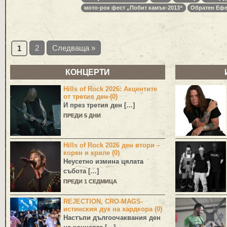
мото-рок фест „Побит камък-2013“
Обратен Ефе
2
Следваща »
1
КОНЦЕРТИ
Hills of Rock 2026: Акцентите
от третия ден (0)
И през третия ден […]
ПРЕДИ 5 ДНИ
Hills of Rock 2026 ден втори –
корен и криле (0)
Неусетно измина цялата
събота […]
ПРЕДИ 1 СЕДМИЦА
REJECTION, CRO-MAGS-
истинския дух на хардкора (0)
Настъпи дългоочаквания ден