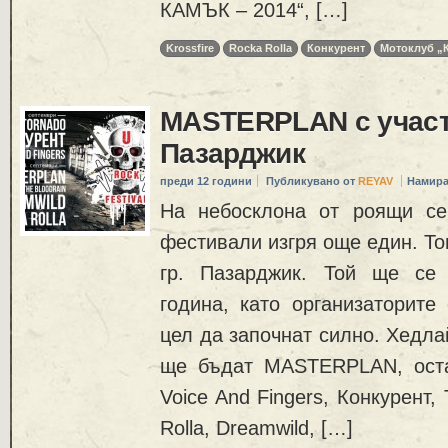
КАМЪК – 2014“, […]
Krossfire
Rocka Rolla
Конкурент
Мотоклуб „
MASTERPLAN с участ
Пазарджик
преди 12 години
Публикувано от
REYAV
Намира
На небосклона от роящи се
фестивали изгря още един. Тов
гр. Пазарджик. Той ще се
година, като организаторите
цел да започнат силно. Хедла
ще бъдат MASTERPLAN, оста
Voice And Fingers, Конкурент, 
Rolla, Dreamwild, […]