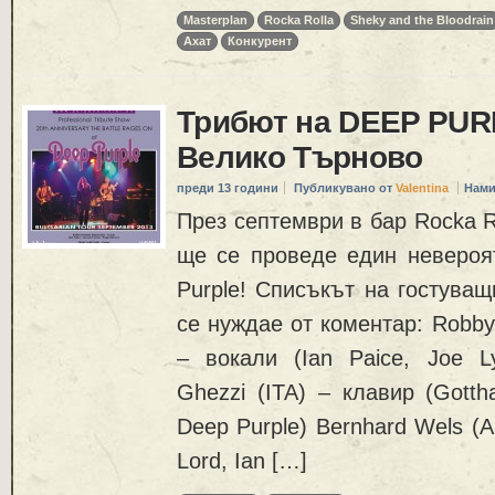
Masterplan
Rocka Rolla
Sheky and the Bloodrain
Ахат
Конкурент
Трибют на DEEP PUR
Велико Търново
преди 13 години
Публикувано от
Valentina
Нами
През септември в бар Rocka R
ще се проведе един невероя
Purple! Списъкът на гостуващ
се нуждае от коментар: Robby
– вокали (Ian Paice, Joe Ly
Ghezzi (ITA) – клавир (Gotth
Deep Purple) Bernhard Wels (
Lord, Ian […]