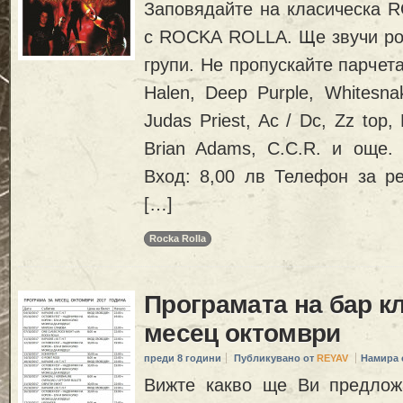
Заповядайте на класическа
с ROCKA ROLLA. Ще звучи ро
групи. Не пропускайте парчета
Halen, Deep Purple, Whitesna
Judas Priest, Ac / Dc, Zz top,
Brian Adams, C.C.R. и още. 
Вход: 8,00 лв Телефон за ре
[…]
Rocka Rolla
Програмата на бар к
месец октомври
преди 8 години
Публикувано от
REYAV
Намира 
Вижте какво ще Ви предлож