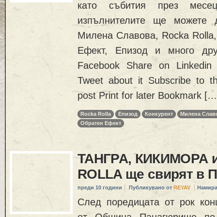
като събития през месе
изпълнителите ще можете 
Милена Славова, Rocka Rolla,
Ефект, Епизод и много др
Facebook Share on Linkedin
Tweet about it Subscribe to 
post Print for later Bookmark […
Rocka Rolla
Епизод
Конкурент
Милена Слав
Обратен Ефект
ТАНГРА, КИКИМОРА 
ROLLA ще свирят в 
преди 10 години
Публикувано от
REYAV
Намира
След поредицата от рок конц
от Община Панагюрище по 