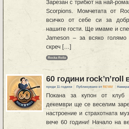
Зарезан с трибют на най-рома
Scorpions. Момчетата от Ro
всичко от себе си за добр
нашите гости. Ще имаме и сп
Jameson – за всяко голямо
скреч […]
Rocka Rolla
60 години rock’n’roll
преди 11 години
Публикувано от
REYAV
Намира
Покана за купон от клуб 
декември ще се веселим заре
настроение и страхотната муз
вече 60 години! Начало на в