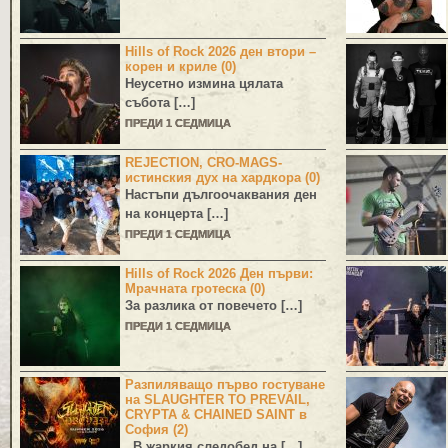
Hills of Rock 2026 ден втори –
корен и криле (0)
Неусетно измина цялата
събота […]
ПРЕДИ 1 СЕДМИЦА
REJECTION, CRO-MAGS-
истинския дух на хардкора (0)
Настъпи дългоочаквания ден
на концерта […]
ПРЕДИ 1 СЕДМИЦА
Hills of Rock 2026 Ден първи:
Мрачната гротеска (0)
За разлика от повечето […]
ПРЕДИ 1 СЕДМИЦА
Разпиляващо първо гостуване
на SLAUGHTER TO PREVAIL,
CRYPTA & CHAINED SAINT в
София (2)
В жаркия следобед на […]