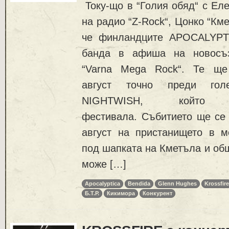
Току-що в “Голия обяд“ с Еле
на радио “Z-Rock“, Цонко “Км
че финландците APOCALYPT
банда в афиша на новосъз
“Varna Mega Rock“. Те ще
август точно преди гол
NIGHTWISH, който
фестивала. Събитието ще се 
август на пристанището в м
под шапката на Кметъла и об
може […]
Apocalyptica
Bendida
Glenn Hughes
Krossfire
Б.Т.Р.
Кикимора
Конкурент