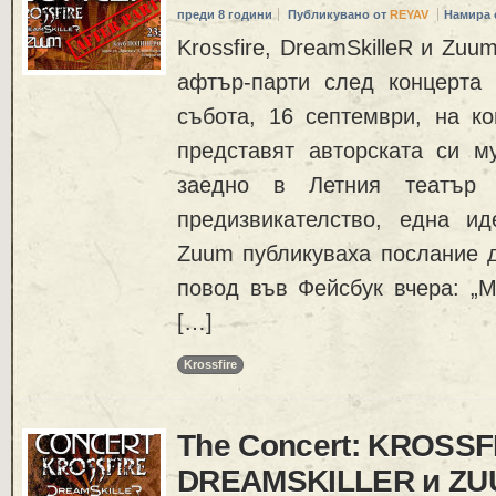
преди 8 години
Публикувано от
REYAV
Намира 
Krossfire, DreamSkilleR и Zuu
афтър-парти след концерта
събота, 16 септември, на ко
представят авторската си м
заедно в Летния театър
предизвикателство, една и
Zuum публикуваха послание д
повод във Фейсбук вчера: „М
[…]
Krossfire
The Concert: KROSSF
DREAMSKILLER и Z