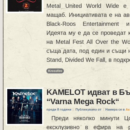
Metal United World Wide е
мащаб. Инициативата е на ав
Black-Roos Entertainment 
Идеята му е да се проведат 
на Metal Fest All Over the W
съща дата, под един и същи 
Stand, Divided We Fall, в подк
Krossfire
KAMELOT идват в Бъ
“Varna Mega Rock“
преди 8 години
Публикувано от
Намира се в
Ак
Преди няколко минути Цо
ексклузивно в ефира на р