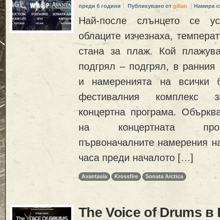
преди 6 години
Публикувано от
gillan
Намира с
Най-после слънцето се ус
облаците изчезнаха, температ
стана за плаж. Кой плажув
подгрял – подгрял, в ранния
и намеренията на всички 
фестивалния комплекс з
концертна програма. Обърква
на концертната про
първоначалните намерения на
часа преди началото […]
Avantasia
Krossfire
Sonata Arctica
The Voice of Drums в