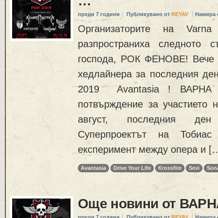
…
преди 7 години
Публикувано от
REYAV
Намира 
Организаторите на Varn
разпространиха следното 
господа, РОК ФЕНОВЕ! Вече
хедлайнера за последния ден
2019 Avantasia ! ВАРНА
потвърждение за участието 
август, последния ден
Суперпроектът на Тобиас 
експеримент между опера и [
Avantasia
Drive Your Life
Krossfire
Sevi
Sona
Още новини от ВАРН
преди 7 години
Публикувано от
REYAV
Намира 