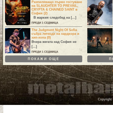
Разпиляващо първо гостуване
на SLAUGHTER TO PREVAIL,
CRYPTA & CHAINED SAINT в
София (2)
В жаркия следобед на […]
ПРЕДИ 1 СЕДМИЦА
The Judgment Night Of Sofia
събра легенди на хардкора и
хип-хопа (0)
Вчера жегата над София не
[…]
ПРЕДИ 1 СЕДМИЦА
ПОКАЖИ ОЩЕ
П
Copyright