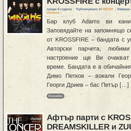
KROSSFIRE с концер
преди 8 години
Публикувано от
REYAV
Намира 
Новини
Бар клуб Adams ви кани
Заповядайте на запомнящо се
от KROSSFIRE – бандата с ун
Авторски парчета, любим
настроение ще Ви очакват
време. Бандата е в обичайния
Димо Петков – вокали Геор
Георги Дриев – бас Петър […]
Krossfire
Афтър парти с KROS
DREAMSKILLER и Z