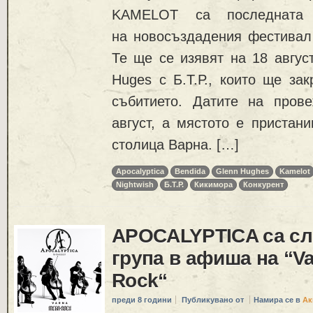
KAMELOT са последната
на новосъздадения фестивал 
Те ще се изявят на 18 авгус
Huges с Б.Т.Р., които ще за
събитието. Датите на пров
август, а мястото е пристан
столица Варна. […]
Apocalyptica
Bendida
Glenn Hughes
Kamelot
Nightwish
Б.Т.Р.
Кикимора
Конкурент
APOCALYPTICA са с
група в афиша на “V
Rock“
преди 8 години
Публикувано от
Намира се в
Ак