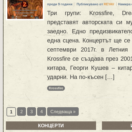
преди 9 години
Публикувано от
REYAV
Намира 
Три групи: Krossfire, Dr
представят авторската си м
заедно. Едно предизвикател
една сцена. Концертът ще се 
септември 2017г. в Летния
Krossfire се създава през 20
китара, Георги Кушев – кита
ударни. На по-късен […]
Krossfire
2
3
4
Следваща »
1
КОНЦЕРТИ