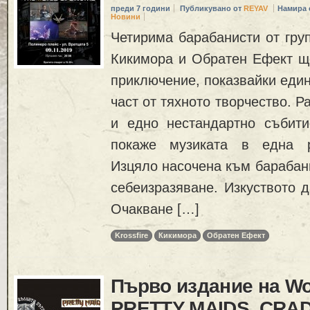
преди 7 години
Публикувано от
REYAV
Намира 
Новини
Четирима барабанисти от груп
Кикимора и Обратен Ефект ще
приключение, показвайки един
част от тяхното творчество. Р
и едно нестандартно събити
покаже музиката в една р
Изцяло насочена към барабани
себеизразяване. Изкуството 
Очакване […]
Krossfire
Кикимора
Обратен Ефект
Първо издание на Wol
PRETTY MAIDS, CRAD