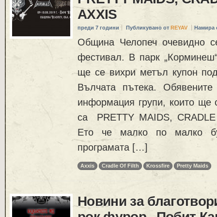
AXXIS
преди 7 години
Публикувано от
REYAV
Намира 
Община Челопеч очевидно с
фестивал. В парк „Корминеш“
ще се вихри метъл купон под
Вълчата пътека. Обявените
информация групи, които ще с
са PRETTY MAIDS, CRADLE 
Ето че малко по малко б
програмата […]
Axxis
Cradle Of Filth
Krossfire
Pretty Maids
Новини за благотвор
рок фурор „Побит Ка