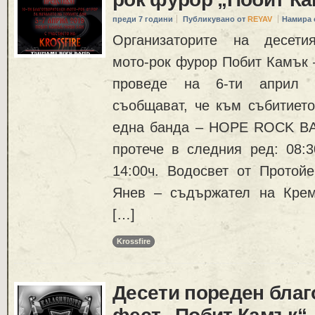
преди 7 години
Публикувано от
REYAV
Намира 
Организаторите на десетия
мото-рок фурор Побит Камък –
проведе на 6-ти април (
съобщават, че към събитиет
една банда – HOPE ROCK BA
протече в следния ред: 08:3
14:00ч. Водосвет от Протой
Янев – съдържател на Крем
[…]
Krossfire
Десети пореден благ