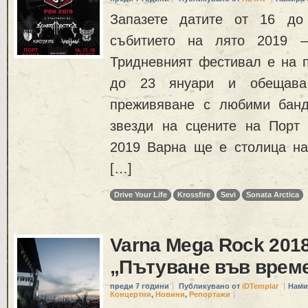
Запазете датите от 16 до
събитието на лято 2019 –
Тридневният фестивал е на п
до 23 януари и обещава
преживяване с любими банд
звезди на сцените на Порт 
2019 Варна ще е столица на
[…]
Drive Your Life
Krossfire
Sevi
Sonata Arctica
Varna Mega Rock 2018
„Пътуване във врем
преди 7 години
Публикувано от
iDTemplar
Нами
Концертни
,
Новини
,
Репортажи