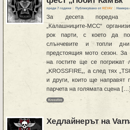
фест „Побит Камък“
преди 7 години
Публикувано от
REYAV
Намира 
За десета поредна г
„Калашниците-МСС“ организи
рок парти, с което да по
слънчевите и топли дн
предстоящия мото сезон. За 
на гостите ще се погрижат 
„KROSSFIRE„, а след тях „
и други, които ще направят 
парчета на голямата сцена […
Krossfire
Хедлайнерът на Varn