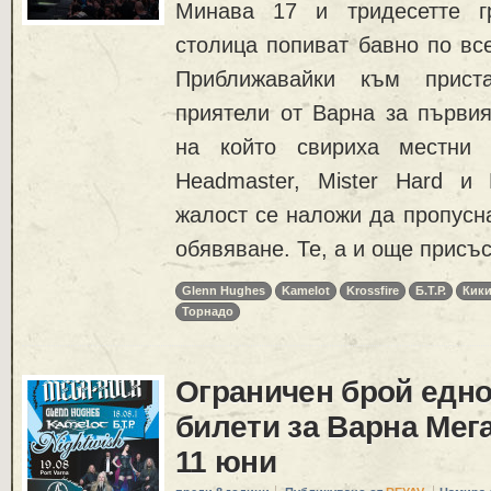
Минава 17 и тридесетте г
столица попиват бавно по вс
Приближавайки към приста
приятели от Варна за първия
на който свириха местни 
Headmaster, Mister Hard и
жалост се наложи да пропусн
обявяване. Те, а и още присъ
Glenn Hughes
Kamelot
Krossfire
Б.Т.Р.
Кик
Торнадо
Ограничен брой едн
билети за Варна Мега
11 юни