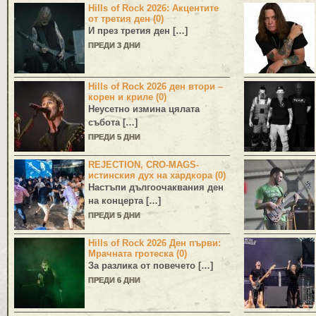
Hills of Rock 2026: Акцентите
от третия ден (0)
И през третия ден […]
ПРЕДИ 3 ДНИ
Hills of Rock 2026 ден втори –
корен и криле (0)
Неусетно измина цялата
събота […]
ПРЕДИ 5 ДНИ
REJECTION, CRO-MAGS-
истинския дух на хардкора (0)
Настъпи дългоочаквания ден
на концерта […]
ПРЕДИ 5 ДНИ
Hills of Rock 2026 Ден първи:
Мрачната гротеска (0)
За разлика от повечето […]
ПРЕДИ 6 ДНИ