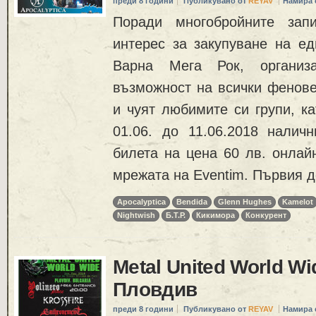
преди 8 години
Публикувано от
REYAV
Намира 
Поради многобройните зап
интерес за закупуване на ед
Варна Мега Рок, организ
възможност на всички фенове
и чуят любимите си групи, ка
01.06. до 11.06.2018 налич
билета на цена 60 лв. онлайн
мрежата на Eventim. Първия д
Apocalyptica
Bendida
Glenn Hughes
Kamelot
Nightwish
Б.Т.Р.
Кикимора
Конкурент
Metal United World W
Пловдив
преди 8 години
Публикувано от
REYAV
Намира 