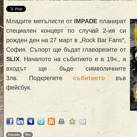
Младите метълисти от
IMPADE
планират
специален концерт по случай 2-ия си
рожден ден на 27 март в „Rock Bar Fans“,
София. Съпорт ще бъдат главорезите от
SLIX
. Началото на събитието е в 19ч., а
входът ще бъде символичните
3лв. Подкрепете
събитието
във
фейсбук.
Impade
Slix