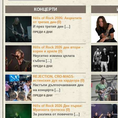
КОНЦЕРТИ
Hills of Rock 2026: Акцентите
от третия ден (0)
И през третия ден […]
ПРЕДИ 4 ДНИ
Hills of Rock 2026 ден втори –
корен и криле (0)
Неусетно измина цялата
събота […]
ПРЕДИ 6 ДНИ
REJECTION, CRO-MAGS-
истинския дух на хардкора (0)
Настъпи дългоочаквания ден
на концерта […]
ПРЕДИ 6 ДНИ
Hills of Rock 2026 Ден първи:
Мрачната гротеска (0)
За разлика от повечето […]