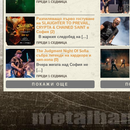
ПРЕДИ 1 СЕДМИЦА
Разпиляващо първо гостуване
на SLAUGHTER TO PREVAIL,
CRYPTA & CHAINED SAINT в
София (2)
В жаркия следобед на […]
ПРЕДИ 1 СЕДМИЦА
The Judgment Night Of Sofia
събра легенди на хардкора и
хип-хопа (0)
Вчера жегата над София не
[…]
ПРЕДИ 1 СЕДМИЦА
ПОКАЖИ ОЩЕ
П