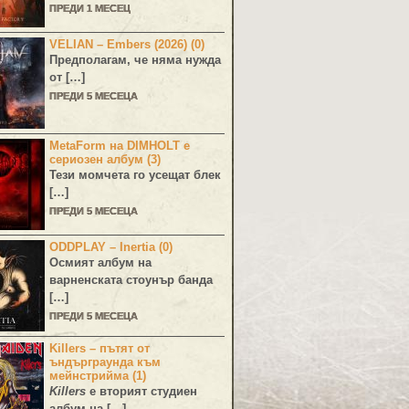
ПРЕДИ 1 МЕСЕЦ
VELIAN – Embers (2026) (0)
Предполагам, че няма нужда
от […]
ПРЕДИ 5 МЕСЕЦА
MetaForm на DIMHOLT е
сериозен албум (3)
Тези момчета го усещат блек
[…]
ПРЕДИ 5 МЕСЕЦА
ODDPLAY – Inertia (0)
Осмият албум на
варненската стоунър банда
[…]
ПРЕДИ 5 МЕСЕЦА
Killers – пътят от
ъндърграунда към
мейнстрийма (1)
Killers
е вторият студиен
албум на […]