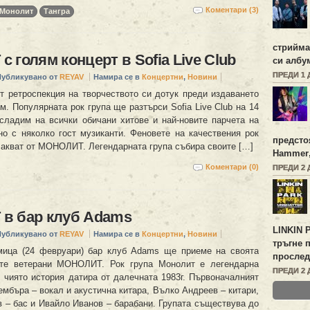
Коментари (3)
Монолит
Тангра
стрийм
 голям концерт в Sofia Live Club
си алб
ПРЕДИ 1 
Публикувано от
REYAV
Намира се в
Концертни
,
Новини
ретроспекция на творчеството си дотук преди издаването
м. Популярната рок група ще разтърси Sofia Live Club на 14
сладим на всички обичани хитове и най-новите парчета на
 с няколко гост музиканти. Феновете на качествения рок
предсто
очакват от МОНОЛИТ. Легендарната група събира своите […]
Hammer
Коментари (0)
ПРЕДИ 2 
в бар клуб Adams
LINKIN 
Публикувано от
REYAV
Намира се в
Концертни
,
Новини
тръгне 
мица (24 февруари) бар клуб Adams ще приеме на своята
прослед
ите ветерани МОНОЛИТ. Рок група Монолит е легендарна
ПРЕДИ 2 
, чиято история датира от далечната 1983г. Първоначалният
ембъра – вокал и акустична китара, Вълко Андреев – китари,
 – бас и Ивайло Иванов – барабани. Групата съществува до