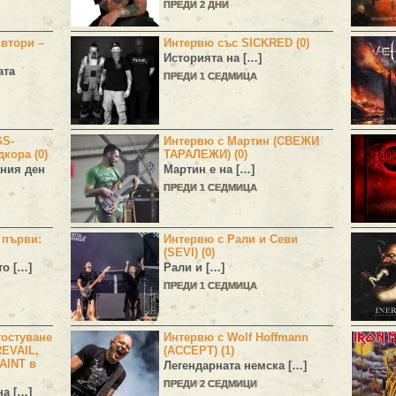
ПРЕДИ 2 ДНИ
 втори –
Интервю със SICKRED (0)
Историята на […]
ата
ПРЕДИ 1 СЕДМИЦА
GS-
Интервю с Мартин (СВЕЖИ
дкора (0)
ТАРАЛЕЖИ) (0)
ния ден
Мартин е на […]
ПРЕДИ 1 СЕДМИЦА
н първи:
Интервю с Рали и Севи
(SEVI) (0)
то […]
Рали и […]
ПРЕДИ 1 СЕДМИЦА
остуване
Интервю с Wolf Hoffmann
EVAIL,
(ACCEPT) (1)
AINT в
Легендарната немска […]
ПРЕДИ 2 СЕДМИЦИ
а […]