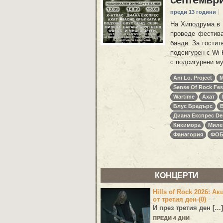
преди 13 години
На Хиподрума в 
проведе фестива
банди. За гостит
подсигурен с Wi 
с подсигурени му
Ani Lo. Project
M
Sense Of Rock Fest
Wartime
Ахат
Блус Брадърс
Диана Експрес De
Кикимора
Миле
Фанагория
ФО
КОНЦЕРТИ
Hills of Rock 2026: Ак
от третия ден (0)
И през третия ден […]
ПРЕДИ 4 ДНИ