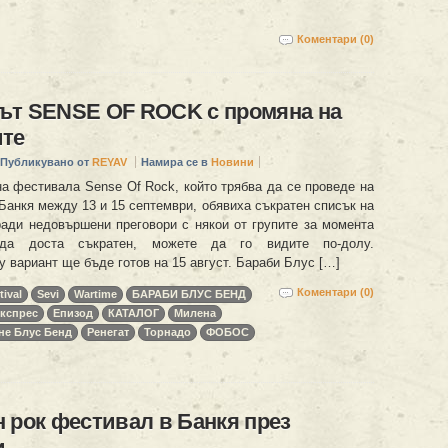
Коментари (0)
ът SENSE OF ROCK с промяна на
ите
Публикувано от
REYAV
Намира се в
Новини
на фестивала Sense Of Rock, който трябва да се проведе на
Банкя между 13 и 15 септември, обявиха съкратен списък на
ради недовършени преговори с някои от групите за момента
да доста съкратен, можете да го видите по-долу.
 вариант ще бъде готов на 15 август. Бараби Блус […]
Коментари (0)
ival
Sevi
Wartime
БАРАБИ БЛУС БЕНД
Експрес
Епизод
КАТАЛОГ
Милена
не Блус Бенд
Ренегат
Торнадо
ФОБОС
 рок фестивал в Банкя през
и