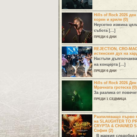
Hills of Rock 2026 ден
корен и криле (0)
Неусетно измина цял
събота […]
ПРЕДИ 6 ДНИ
REJECTION, CRO-MA
истинския дух на хар
Настъпи дългоочаква
на концерта […]
ПРЕДИ 6 ДНИ
Hills of Rock 2026 Де
Мрачната гротеска (0)
За разлика от повече
ПРЕДИ 1 СЕДМИЦА
Разпиляващо първо г
на SLAUGHTER TO PR
CRYPTA & CHAINED S
София (2)
В жаркия следобед н