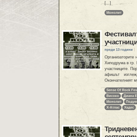
[…]
Монолит
Фестивал
участниц
преди 13 години
Организаторите 
Хиподрума в гр. 
участниците. По
афишът изглеж
Окончателният му
Sense Of Rock Fest
Високо
Диана 
Монолит
Подуе
Х-Атлас
Хадес
Тридневен
септемвр