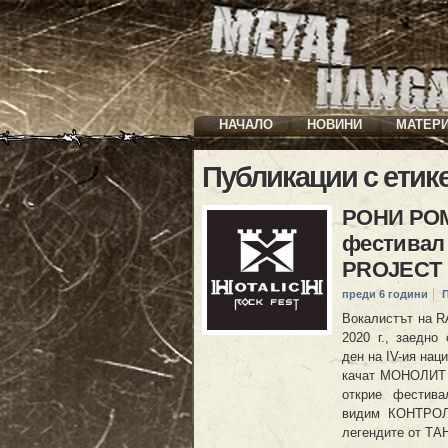
НАЧАЛО
НОВИНИ
МАТЕР
Публикации с етик
РОНИ РОМЕ
фестивал 
PROJECT
преди 6 години
Вокалистът на R
2020 г., заедн
ден на IV-ия нац
качат МОНОЛИТ
открие фести
видим КОНТРОЛ
легендите от ТА