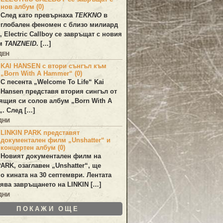
нов албум (0)
След като превърнаха
TEKKNO
в
глобален феномен с близо милиард
а,
Electric Callboy
се завръщат с новия
ум
TANZNEID
. […]
ДЕН
KAI HANSEN с втори сънгъл към
„Born With A Hammer“ (0)
С песента „
Welcome To Life
“
Kai
Hansen
представя втория сингъл от
ящия си солов албум „
Born With A
„. След […]
ДНИ
LINKIN PARK представят
документален филм „Unshatter“ и
концертен албум (0)
Новият документален филм на
PARK
, озаглавен
„Unshatter“
, ще
по кината на 30 септември. Лентата
ява завръщането на
LINKIN
[…]
ДНИ
ПОКАЖИ ОЩЕ