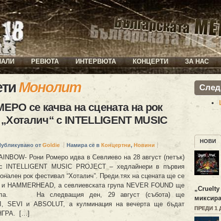
ИАЛИ
РЕВЮТА
ИНТЕРВЮТА
КОНЦЕРТИ
ЗА НАС
ети
Монолит
След
РО се качва на сцената на рок
„Хоталич“ с INTELLIGENT MUSIC
НОВИ
Публикувано от
Goldie
Намира се в
Концертни
,
Новини
AINBOW- Рони Ромеро идва в Севлиево на 28 август (петък)
о с INTELLIGENT MUSIC PROJECT – хедлайнери в първия
ионален рок фестивал “Хоталич”. Преди тях на сцената ще се
 и HAMMERHEAD, а севлиевската група NEVER FOUND ще
„
Cruelty
вала. На следващия ден, 29 август (събота) ще
миксира
, SEVI и ABSOLUT, а кулминация на вечерта ще бъдат
ПРЕДИ 1 
НГРА. […]