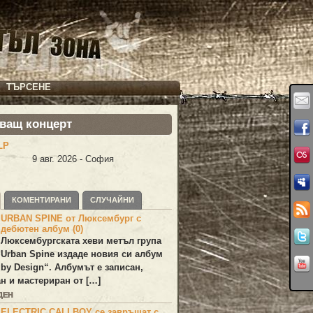
ТЪРСЕНЕ
ващ концерт
LP
9 авг. 2026 - София
КОМЕНТИРАНИ
СЛУЧАЙНИ
URBAN SPINE от Люксембург с
дебютен албум (0)
Люксембургската хеви метъл група
Urban Spine
издаде новия си албум
 by Design
“. Албумът е записан,
н и мастериран от […]
ДЕН
ELECTRIC CALLBOY се завръщат с