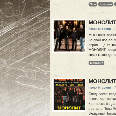
Sevi
Контрол
МОНОЛИТ с
преди 8 години
МОНОЛИТ правят 
на свой нов албу
април. Ще се на
МОНОЛИТ, заедно
знаят какво да 
Монолит
МОНОЛИТ 
преди 8 години
След близо сед
сцена българск
българска банда
състав е: Тони Ч
Владимир Петров