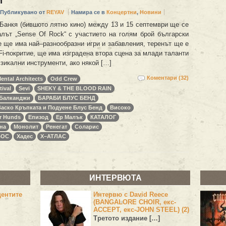
Публикувано от
REYAV
Намира се в
Концертни
,
Новини
Банкя (бившото лятно кино) между 13 и 15 септември ще се
лът „Sense Of Rock“ с участието на голям брой български
е ще има най–разнообразни игри и забавления, теренът ще е
Fi-покритие, ще има изградена втора сцена за млади таланти
зикални инструменти, ако някой […]
Коментари (32)
ental Architects
Odd Crew
ival
Sevi
SHEKY & THE BLOOD RAIN
Балканджи
БАРАБИ БЛУС БЕНД
Васко Кръпката и Подуене Блус Бенд
Високо
r Hunds
Епизод
Ер Малък
КАТАЛОГ
на
Монолит
Ренегат
Соларис
БОС
Хадес
Х–АТЛАС
ИНТЕРВЮТА
центите
Интервю с David Reece
(BANGALORE CHOIR, екс-
ACCEPT, екс-JOHN STEEL) (2)
Третото издание […]