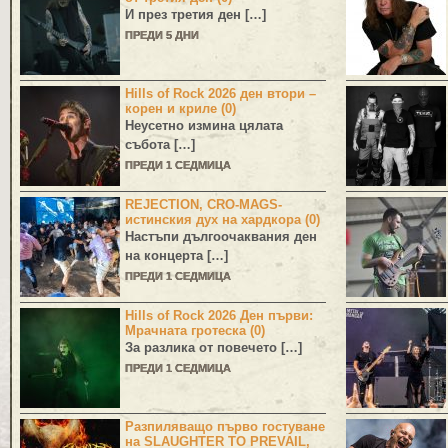
И през третия ден […]
ПРЕДИ 5 ДНИ
Hills of Rock 2026 ден втори –
корен и криле (0)
Неусетно измина цялата
събота […]
ПРЕДИ 1 СЕДМИЦА
REJECTION, CRO-MAGS-
истинския дух на хардкора (0)
Настъпи дългоочаквания ден
на концерта […]
ПРЕДИ 1 СЕДМИЦА
Hills of Rock 2026 Ден първи:
Мрачната гротеска (0)
За разлика от повечето […]
ПРЕДИ 1 СЕДМИЦА
Разпиляващо първо гостуване
на SLAUGHTER TO PREVAIL,