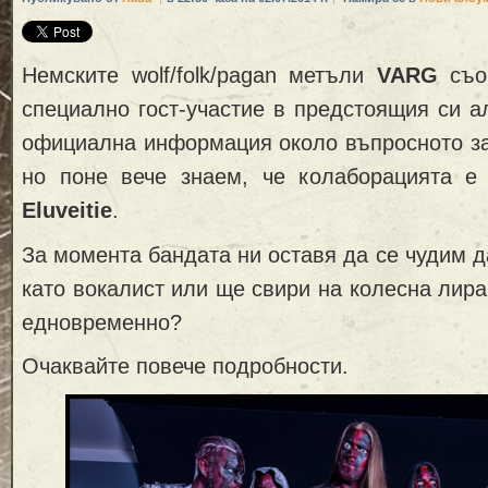
Немските wolf/folk/pagan метъли
VARG
съо
специално гост-участие в предстоящия си 
официална информация около въпросното за
но поне вече знаем, че колаборацията 
Eluveitie
.
За момента бандата ни оставя да се чудим д
като вокалист или ще свири на колесна лира
едновременно?
Очаквайте повече подробности.