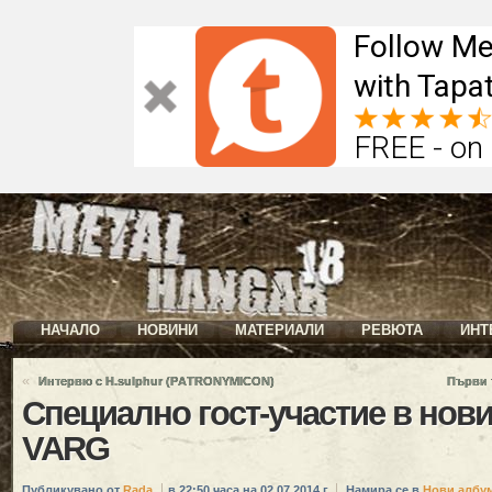
Follow Me
with Tapat
FREE - on
НАЧАЛО
НОВИНИ
МАТЕРИАЛИ
РЕВЮТА
ИНТ
«
Интервю с H.sulphur (PАTRONYMICON)
Първи 
Специално гост-участие в нов
VARG
Публикувано от
Rada
в 22:50 часа на 02.07.2014 г.
Намира се в
Нови албу