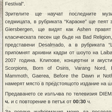
Festival”.
Зрителите ще научат последните муз
седмицата, в рубриката “Караоке” ще пеят 
Giersbergen, ще видят как Ashen правят
класическата песен ще бъде нa Bad Religion,
представени Desalmado, a в рубриката “L
припомнят архивни кадри от шоуто на Laib
2007 година. Клипове, концертни и акуст
Scorpions, Born of Osiris, Varang Nord, 
Mammoth, Gaerea, Before the Dawn и No
намерят място в предстоящото издание на ш
Предаването се излъчва по телевизия DIE
ч.
и с повторение в петък от
0
0
:30
ч.
За повече информация може да последва