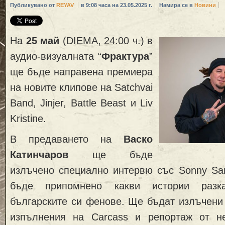
Публикувано от
REYAV
в 9:08 часа на 23.05.2025 г.
Намира се в
Новини
На
25 май
(DIEMA, 24:00 ч.) в
аудио-визуалната “
Фрактура
”
ще бъде направена премиера
на новите клипове на Satchvai
Band, Jinjer, Battle Beast и Liv
Kristine.
В предаването на
Васко
Катинчаров
ще бъде
излъчено специално интервю със Sonny San
бъде припомнено какви истории разка
българските си фенове. Ще бъдат излъчени
изпълнения нa Carcass и репортаж от не