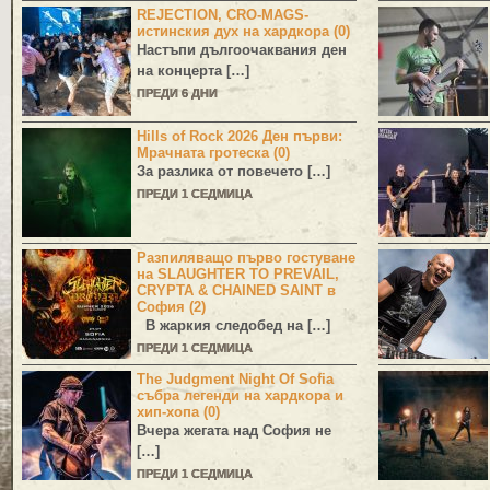
REJECTION, CRO-MAGS-
истинския дух на хардкора (0)
Настъпи дългоочаквания ден
на концерта […]
ПРЕДИ 6 ДНИ
Hills of Rock 2026 Ден първи:
Мрачната гротеска (0)
За разлика от повечето […]
ПРЕДИ 1 СЕДМИЦА
Разпиляващо първо гостуване
на SLAUGHTER TO PREVAIL,
CRYPTA & CHAINED SAINT в
София (2)
В жаркия следобед на […]
ПРЕДИ 1 СЕДМИЦА
The Judgment Night Of Sofia
събра легенди на хардкора и
хип-хопа (0)
Вчера жегата над София не
[…]
ПРЕДИ 1 СЕДМИЦА