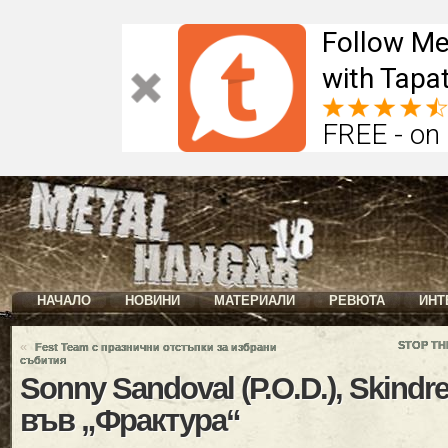
Follow Me
with Tapat
FREE - on
НАЧАЛО
НОВИНИ
МАТЕРИАЛИ
РЕВЮТА
ИНТ
«
STOP THE
Fest Team с празнични отстъпки за избрани
събития
Sonny Sandoval (P.O.D.), Skindr
във „Фрактура“