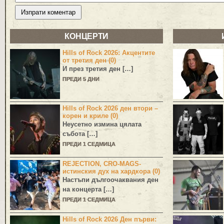
КОНЦЕРТИ
Hills of Rock 2026: Акцентите
от третия ден (0)
И през третия ден […]
ПРЕДИ 5 ДНИ
Hills of Rock 2026 ден втори –
корен и криле (0)
Неусетно измина цялата
събота […]
ПРЕДИ 1 СЕДМИЦА
REJECTION, CRO-MAGS-
истинския дух на хардкора (0)
Настъпи дългоочаквания ден
на концерта […]
ПРЕДИ 1 СЕДМИЦА
Hills of Rock 2026 Ден първи: