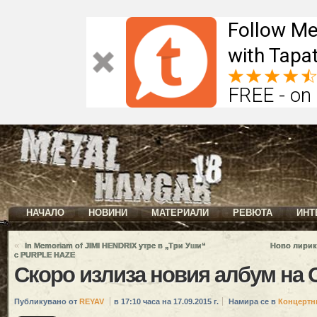
Follow Me
with Tapat
FREE - on
НАЧАЛО
НОВИНИ
МАТЕРИАЛИ
РЕВЮТА
ИНТ
«
In Memoriam of JIMI HENDRIX утре в „Три Уши“
Ново лирик
с PURPLE HAZE
Скоро излиза новия албум на
Публикувано от
REYAV
в 17:10 часа на 17.09.2015 г.
Намира се в
Концертн