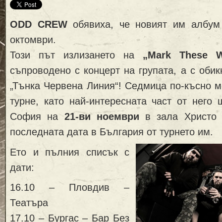
ODD CREW
обявиха, че новият им албум
октомври.
Този път излизането на
„Mark These W
съпроводено с концерт на групата, а с обик
„Тънка Червена Линия“! Седмица по-късно м
турне, като най-интересната част от него
София на
21-ви ноември
в зала Христо 
последната дата в България от турнето
им.
Ето и пълния списък с
дати:
16.10 – Пловдив –
Театъра
17.10 – Бургас – Бар Без