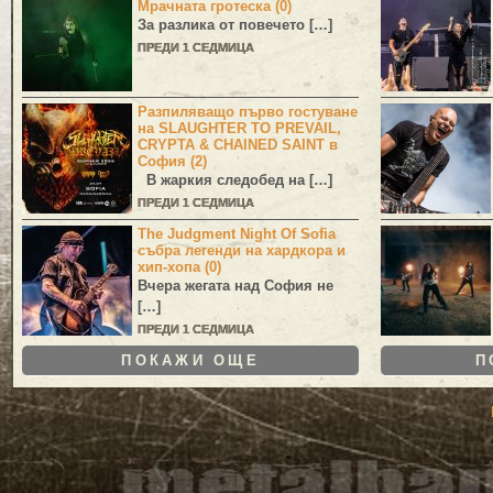
Мрачната гротеска (0)
За разлика от повечето […]
ПРЕДИ 1 СЕДМИЦА
Разпиляващо първо гостуване
на SLAUGHTER TO PREVAIL,
CRYPTA & CHAINED SAINT в
София (2)
В жаркия следобед на […]
ПРЕДИ 1 СЕДМИЦА
The Judgment Night Of Sofia
събра легенди на хардкора и
хип-хопа (0)
Вчера жегата над София не
[…]
ПРЕДИ 1 СЕДМИЦА
ПОКАЖИ ОЩЕ
П