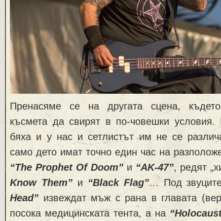
Пренасяме се на другата сцена, къде
късмета да свирят в по-човешки условия. 
бяха и у нас и сетлистът им не се различ
само дето имат точно един час на разположе
“The Prophet Of Doom”
и
“AK-47”
, редят „
Know Them”
и
“Black Flag”
… Под звуцит
Head”
извеждат мъж с рана в главата (вер
посока медицинската тента, а на
“Holocaus