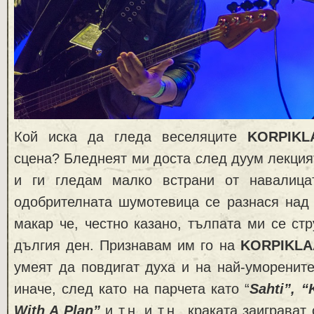
Кой иска да гледа веселяците
KORPIKL
сцена? Бледнеят ми доста след дуум лекци
и ги гледам малко встрани от навалица
одобрителната шумотевица се разнася над 
макар че, честно казано, тълпата ми се стр
дългия ден. Признавам им го на
KORPIKLA
умеят да повдигат духа и на най-уморените
иначе, след като на парчета като “
Sahti”, “
With A Plan”
и т.н, и т.н., краката заиграва