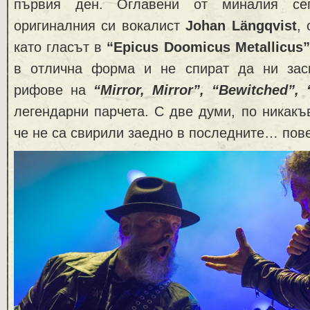
първия ден. Оглавени от миналия се
оригиналния си вокалист
Johan Längqvist
,
като гласът в
“Epicus Doomicus Metallicus”
в отлична форма и не спират да ни за
рифове на
“Mirror, Mirror”, “Bewitched”, 
легендарни парчета. С две думи, по никакъв
че не са свирили заедно в последните… пове