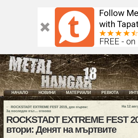
Follow Me
with Tapat
FREE - on
НАЧАЛО
НОВИНИ
МАТЕРИАЛИ
РЕВЮТА
ИНТ
«
На 12 авг
ROCKSTADT EXTREME FEST 2019, ден първи:
За последен път… отново
ROCKSTADT EXTREME FEST 20
втори: Денят на мъртвите