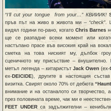
“I’ll cut your tonguе
from your…” КВИИИК!
пръв път на живо в живота ми –
“check”
. 
видял години по-рано, когато
Chris Barnes
н
ще се разпадне всеки момент или когат
настъпано прасе във високия край на вокал
сметка на това ниският му, дълбок гро
сценичното му присъствие – внушително. 
метъл легенда – китаристът
Jack Owen
(ex-
ex-
DEICIDE
), другите в настоящия съста
визитка. Свирят около 70% от дебюта
“Haun
внимание и на останалото си творчество, 
през половината време, чак ми е неестестве
FEET UNDER
са задължителни – кенибъл