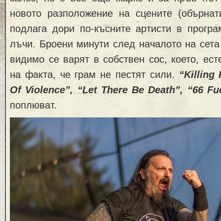
новото разположение на сцените (обърнат
подлага дори по-късните артисти в програ
лъчи. Броени минути след началото на сета
видимо се варят в собствен сос, което, ест
на факта, че грам не пестят сили.
“Killing
Of Violence”, “Let There Be Death”, “66 Fu
поплюват.