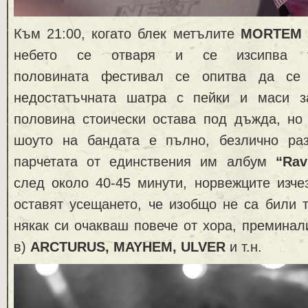
Към 21:00, когато блек метълите
MORTEM
небето се отваря и се изсипва т
половината фестивал се опитва да се
недостатъчната шатра с пейки и маси з
половина стоически остава под дъжда, но 
шоуто на бандата е пълно, безлично раз
парчетата от единствения им албум
“Rav
след около 40-45 минути, норвежците изче
оставят усещането, че изобщо не са били 
някак си очакваш повече от хора, преминал
в)
ARCTURUS, MAYHEM, ULVER
и т.н.