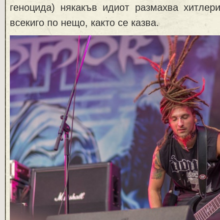
геноцида) някакъв идиот размахва хитлер
всекиго по нещо, както се казва.