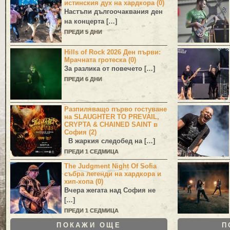
истинския дух на хардкора (0)
Настъпи дългоочаквания ден
на концерта […]
ПРЕДИ 5 ДНИ
Hills of Rock 2026 Ден първи:
Мрачната гротеска (0)
За разлика от повечето […]
ПРЕДИ 6 ДНИ
Разпиляващо първо гостуване
на SLAUGHTER TO PREVAIL,
CRYPTA & CHAINED SAINT в
София (2)
В жаркия следобед на […]
ПРЕДИ 1 СЕДМИЦА
The Judgment Night Of Sofia
събра легенди на хардкора и
хип-хопа (0)
Вчера жегата над София не
[…]
ПРЕДИ 1 СЕДМИЦА
ПОКАЖИ ОЩЕ
П