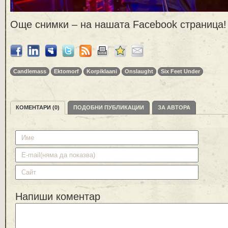
Още снимки – на нашата Facebook страница!
Candlemass
Ektomorf
Korpiklaani
Onslaught
Six Feet Under
КОМЕНТАРИ (0)
ПОДОБНИ ПУБЛИКАЦИИ
ЗА АВТОРА
Напиши коментар