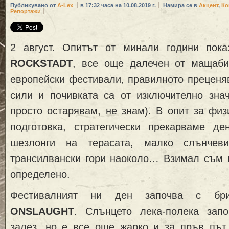
Публикувано от
A-Lex
в 17:32 часа на 10.08.2019 г.
Намира се в
Акцент
,
Ко
Репортажи
2 август. Опитът от минали години пок
ROCKSTADT
, все още далечен от мащаби
европейски фестивали, правилното преценя
сили и почивката са от изключително зна
просто остарявам, не знам). В опит за физ
подготовка, стратегически прекарваме д
шезлонги на терасата, малко слънчев
трансилвански гори наоколо… Взимал съм 
определено.
Фестивалният ни ден започва с бри
ONSLAUGHT
. Слънцето лека-полека зап
залез, но е все още жарко и за пръв път