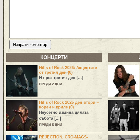
КОНЦЕРТИ
Hills of Rock 2026: Акцентите
от третия ден (0)
И през третия ден […]
ПРЕДИ 2 ДНИ
Hills of Rock 2026 ден втори –
корен и криле (0)
Неусетно измина цялата
събота […]
ПРЕДИ 5 ДНИ
REJECTION, CRO-MAGS-