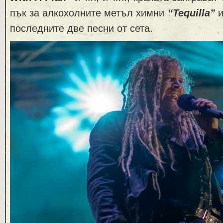
пък за алкохолните метъл химни
“Tequilla”
последните две песни от сета.