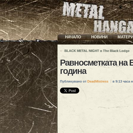
НАЧАЛО
НОВИНИ
МАТЕР
«
BLACK METAL NIGHT в The Black Lodge
Равносметката на
година
Публикувано от
DeadMistress
в 9:13 часа н