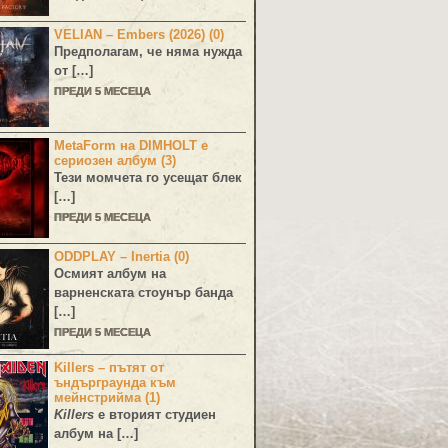
VELIAN – Embers (2026) (0)
Предполагам, че няма нужда
от […]
ПРЕДИ 5 МЕСЕЦА
MetaForm на DIMHOLT е
сериозен албум (3)
Тези момчета го усещат блек
[…]
ПРЕДИ 5 МЕСЕЦА
ODDPLAY – Inertia (0)
Осмият албум на
варненската стоунър банда
[…]
ПРЕДИ 5 МЕСЕЦА
Killers – пътят от
ъндърграунда към
мейнстрийма (1)
Killers
е вторият студиен
албум на […]