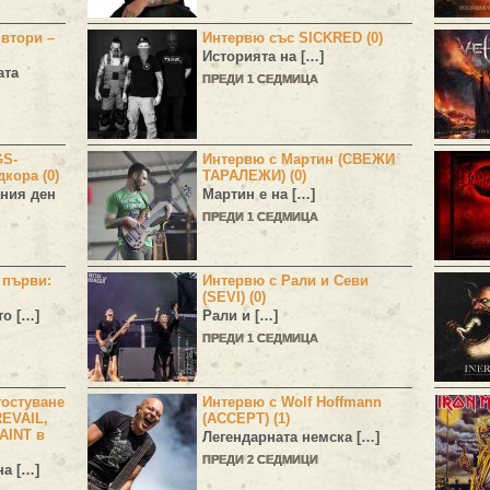
 втори –
Интервю със SICKRED (0)
Историята на […]
ата
ПРЕДИ 1 СЕДМИЦА
GS-
Интервю с Мартин (СВЕЖИ
дкора (0)
ТАРАЛЕЖИ) (0)
ния ден
Мартин е на […]
ПРЕДИ 1 СЕДМИЦА
н първи:
Интервю с Рали и Севи
(SEVI) (0)
то […]
Рали и […]
ПРЕДИ 1 СЕДМИЦА
остуване
Интервю с Wolf Hoffmann
EVAIL,
(ACCEPT) (1)
AINT в
Легендарната немска […]
ПРЕДИ 2 СЕДМИЦИ
а […]