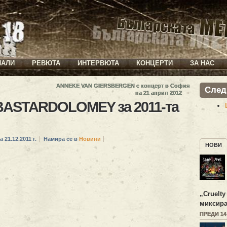
ИАЛИ
РЕВЮТА
ИНТЕРВЮТА
КОНЦЕРТИ
ЗА НАС
ANNEKE VAN GIERSBERGEN с концерт в София
След
»
на 21 април 2012
 BASTARDOLOMEY за 2011-та
а 21.12.2011 г.
Намира се в
Новини
НОВИ
„
Cruelty
миксира
ПРЕДИ 1