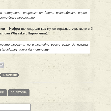
о интересна, свирихме на доста разнообразни сцени.
, което беше перфектно
лев – Нуфри
пък сподели как му се отразява участието в 3
anican Whyasker
,
Пиромания
).
трите проекта, но в последно време исках да покажа
tardolomey успях да я отприщя
Пиромания
ЦИИ
ЗА АВТОРА