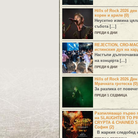
Hills of Rock 2026 ден
корен и криле (0)
Неусетно измина цял
събота […]
ПРЕДИ 6 ДНИ
REJECTION, CRO-MA
истинския дух на хар
Настъпи дългоочаква
на концерта […]
ПРЕДИ 6 ДНИ
Hills of Rock 2026 Де
Мрачната гротеска (0)
За разлика от повече
ПРЕДИ 1 СЕДМИЦА
Разпиляващо първо г
на SLAUGHTER TO PR
CRYPTA & CHAINED S
София (2)
В жаркия следобед н