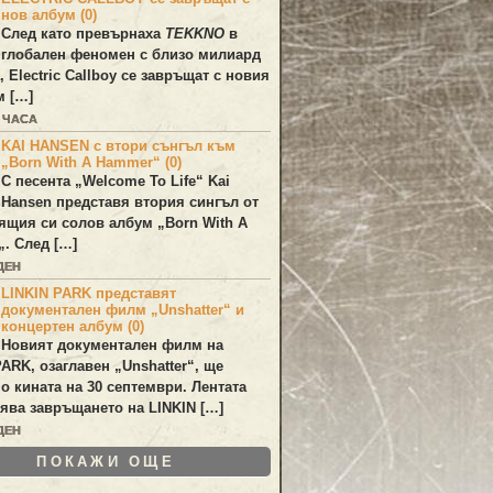
нов албум (0)
След като превърнаха
TEKKNO
в
глобален феномен с близо милиард
а,
Electric Callboy
се завръщат с новия
м […]
4 ЧАСА
KAI HANSEN с втори сънгъл към
„Born With A Hammer“ (0)
С песента „
Welcome To Life
“
Kai
Hansen
представя втория сингъл от
ящия си солов албум „
Born With A
„. След […]
ДЕН
LINKIN PARK представят
документален филм „Unshatter“ и
концертен албум (0)
Новият документален филм на
PARK
, озаглавен
„Unshatter“
, ще
по кината на 30 септември. Лентата
ява завръщането на
LINKIN
[…]
ДЕН
ПОКАЖИ ОЩЕ