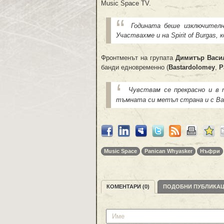
Music Space TV.
Годината беше изключителн
Участвахме и на Spirit of Burgas
Фронтменът на групата
Димитър Васи
банди едновременно (
Bastardolomey
,
P
Чувствам се прекрасно и в 
тъмната си метъл страна и с Bas
Music Space
Panican Whyasker
Нъфри
КОМЕНТАРИ (0)
ПОДОБНИ ПУБЛИКА