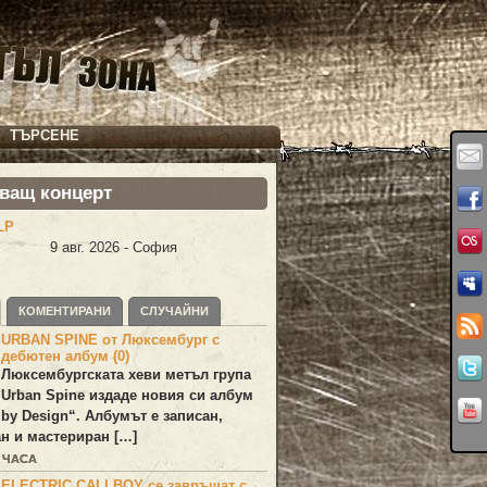
ТЪРСЕНЕ
ващ концерт
LP
9 авг. 2026 - София
КОМЕНТИРАНИ
СЛУЧАЙНИ
URBAN SPINE от Люксембург с
дебютен албум (0)
Люксембургската хеви метъл група
Urban Spine
издаде новия си албум
 by Design
“. Албумът е записан,
н и мастериран […]
4 ЧАСА
ELECTRIC CALLBOY се завръщат с