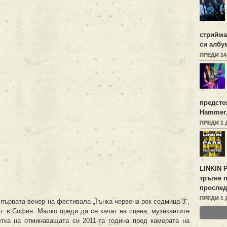
стрийм
си албу
ПРЕДИ 1
предсто
Hammer
ПРЕДИ 1 
LINKIN 
тръгне 
прослед
ПРЕДИ 1 
първата вечер на фестивала „Тънка червена рок седмица 3“,
г. в София. Малко преди да се качат на сцена, музикантите
тка на отминаващата си 2011-та година пред камерата на