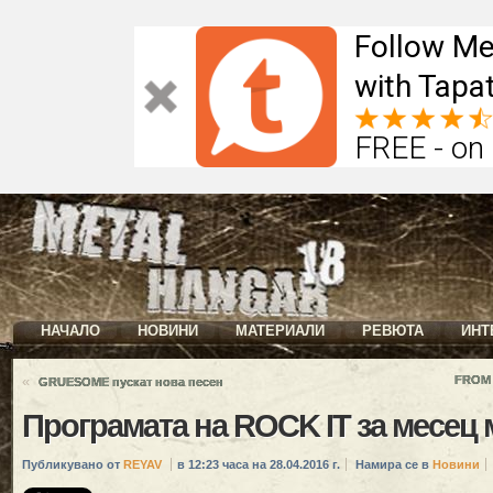
Follow Me
with Tapat
FREE - on
НАЧАЛО
НОВИНИ
МАТЕРИАЛИ
РЕВЮТА
ИНТ
«
FROM 
GRUESOME пускат нова песен
Програмата на ROCK IT за месец 
Публикувано от
REYAV
в 12:23 часа на 28.04.2016 г.
Намира се в
Новини