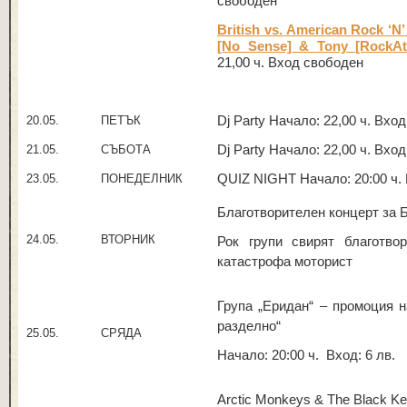
свободен
British vs. American Rock ‘N’
[No Sense] & Tony [RockAti
21,00 ч. Вход свободен
20.05.
ПЕТЪК
Dj Party Начало: 22,00 ч. Вхо
21.05.
СЪБОТА
Dj Party Начало: 22,00 ч. Вхо
23.05.
ПОНЕДЕЛНИК
QUIZ NIGHT Начало: 20:00 ч. 
Благотворителен концерт за 
24.05.
ВТОРНИК
Рок групи свирят благотво
катастрофа моторист
Група „Еридан“ – промоция 
разделно“
25.05.
СРЯДА
Начало: 20:00 ч. Вход: 6 лв.
Arctic Monkeys & The Black Ke