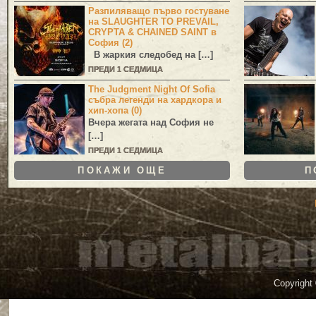
Разпиляващо първо гостуване
на SLAUGHTER TO PREVAIL,
CRYPTA & CHAINED SAINT в
София (2)
В жаркия следобед на […]
ПРЕДИ 1 СЕДМИЦА
The Judgment Night Of Sofia
събра легенди на хардкора и
хип-хопа (0)
Вчера жегата над София не
[…]
ПРЕДИ 1 СЕДМИЦА
ПОКАЖИ ОЩЕ
П
Copyright