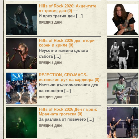
Hills of Rock 2026: Акцентите
от третия ден (0)
И през третия ден […]
ПРЕДИ 2 ДНИ
Hills of Rock 2026 ден втори –
корен и криле (0)
Неусетно измина цялата
събота […]
ПРЕДИ 4 ДНИ
REJECTION, CRO-MAGS-
истинския дух на хардкора (0)
Настъпи дългоочаквания ден
на концерта […]
ПРЕДИ 5 ДНИ
Hills of Rock 2026 Ден първи:
Мрачната гротеска (0)
За разлика от повечето […]
ПРЕДИ 6 ДНИ