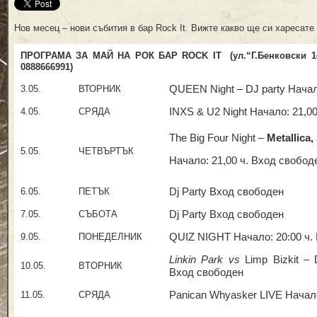
Нов месец – нови събития в бар Rock It. Вижте какво ще си харесате
ПРОГРАМА ЗА МАЙ НА РОК БАР
ROCK IT
(ул.“Г.Бенковски 
0888666991)
3.05.
ВТОРНИК
QUEEN Night – DJ party Начал
4.05.
СРЯДА
INXS & U2 Night Начало: 21,0
The Big Four Night –
Metallica,
5.05.
ЧЕТВЪРТЪК
Начало: 21,00 ч. Вход свобод
6.05.
ПЕТЪК
Dj Party Вход свободен
7.05.
СЪБОТА
Dj Party Вход свободен
9.05.
ПОНЕДЕЛНИК
QUIZ NIGHT Начало: 20:00 ч. 
Linkin Park
vs
Limp Bizkit –
10.05.
ВTОРНИК
Вход свободен
11.05.
СРЯДА
Panican Whyasker LIVE Начало: