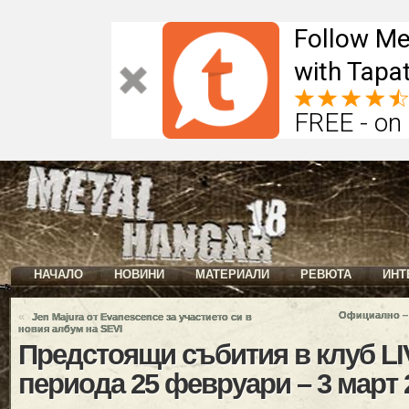
Follow Me
with Tapat
FREE - on
НАЧАЛО
НОВИНИ
МАТЕРИАЛИ
РЕВЮТА
ИНТ
«
Официално –
Jen Majura от Evanescence за участието си в
новия албум на SEVI
Предстоящи събития в клуб LI
периода 25 февруари – 3 март 