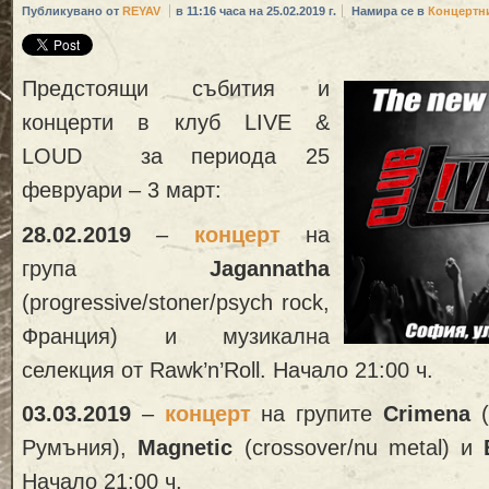
Публикувано от
REYAV
в 11:16 часа на 25.02.2019 г.
Намира се в
Концертн
Предстоящи събития и
концерти в клуб LIVE &
LOUD за периода 25
февруари – 3 март:
28.02.2019
–
концерт
на
група
Jagannatha
(progressive/stoner/psych rock,
Франция) и музикална
селекция от Rawk’n’Roll. Начало 21:00 ч.
03.03.2019
–
концерт
на групите
Crimena
(
Румъния),
Magnetic
(crossover/nu metal) и
B
Начало 21:00 ч.