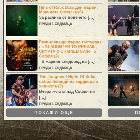
Hills of Rock 2026 Ден първи:
Мрачната гротеска (0)
За разлика от повечето […]
ПРЕДИ 1 СЕДМИЦА
Разпиляващо първо гостуване
на SLAUGHTER TO PREVAIL,
CRYPTA & CHAINED SAINT в
София (2)
В жаркия следобед на […]
ПРЕДИ 1 СЕДМИЦА
The Judgment Night Of Sofia
събра легенди на хардкора и
хип-хопа (0)
Вчера жегата над София не
[…]
ПРЕДИ 1 СЕДМИЦА
ПОКАЖИ ОЩЕ
П