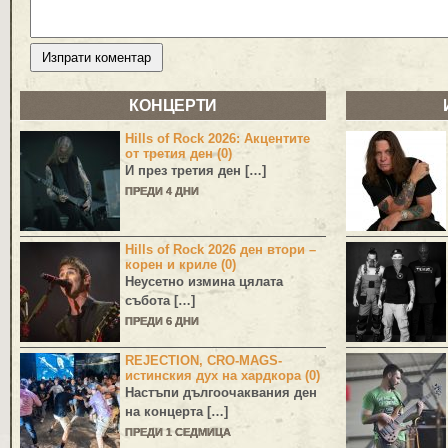
КОНЦЕРТИ
Hills of Rock 2026: Акцентите
от третия ден (0)
И през третия ден […]
ПРЕДИ 4 ДНИ
Hills of Rock 2026 ден втори –
корен и криле (0)
Неусетно измина цялата
събота […]
ПРЕДИ 6 ДНИ
REJECTION, CRO-MAGS-
истинския дух на хардкора (0)
Настъпи дългоочаквания ден
на концерта […]
ПРЕДИ 1 СЕДМИЦА