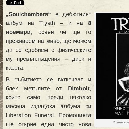
„Soulchambers“
e дебютният
албум на Trysth – и на
8
ноември
, освен че ще го
преживеем на живо, ще можем
да се сдобием с физическите
му превъплъщения – диск и
касета.
В събитието се включват и
блек метълите от
Dimholt
,
които само преди няколко
месеца издадоха албума си
Liberation Funeral. Промоцията
Плакатът 
ще открие една чисто нова