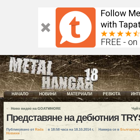
Follow Me
with Tapat
FREE - on
НАЧАЛО
НОВИНИ
МАТЕРИАЛИ
РЕВЮТА
ИНТ
«
Ново видео на GOATWHORE
Чуйт
Представяне на дебютния TRYS
Публикувано от
Rada
в 18:58 часа на 18.10.2014 г.
Намира се в
Български
Новини