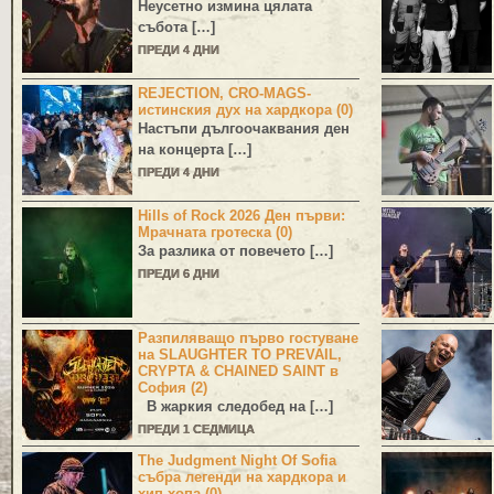
Неусетно измина цялата
събота […]
ПРЕДИ 4 ДНИ
REJECTION, CRO-MAGS-
истинския дух на хардкора (0)
Настъпи дългоочаквания ден
на концерта […]
ПРЕДИ 4 ДНИ
Hills of Rock 2026 Ден първи:
Мрачната гротеска (0)
За разлика от повечето […]
ПРЕДИ 6 ДНИ
Разпиляващо първо гостуване
на SLAUGHTER TO PREVAIL,
CRYPTA & CHAINED SAINT в
София (2)
В жаркия следобед на […]
ПРЕДИ 1 СЕДМИЦА
The Judgment Night Of Sofia
събра легенди на хардкора и
хип-хопа (0)