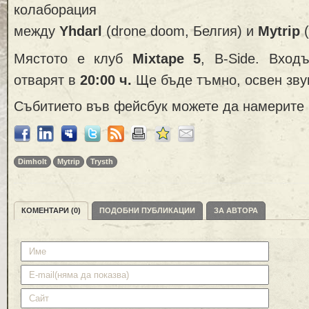
колаборация
между
Yhdarl
(drone doom, Белгия) и
Mytrip
(
Мястото е клуб
Mixtape 5
, B-Side. Вхо
отварят в
20:00 ч.
Ще бъде тъмно, освен зву
Събитието във фейсбук можете да намерите
Dimholt
Mytrip
Trysth
КОМЕНТАРИ (0)
ПОДОБНИ ПУБЛИКАЦИИ
ЗА АВТОРА