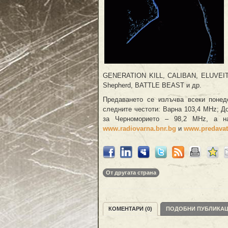
GENERATION KILL, CALIBAN, ELUVEI
Shepherd, BATTLE BEAST и др.
Предаването се излъчва всеки понед
следните честоти: Варна 103,4 MHz; Д
за Черноморието – 98,2 MHz, а н
www.radiovarna.bnr.bg
и
www.predavat
От другата страна
КОМЕНТАРИ (0)
ПОДОБНИ ПУБЛИКА