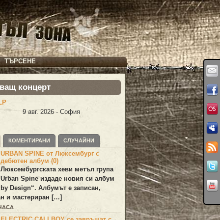
ТЪРСЕНЕ
ващ концерт
LP
9 авг. 2026 - София
КОМЕНТИРАНИ
СЛУЧАЙНИ
URBAN SPINE от Люксембург с
дебютен албум (0)
Люксембургската хеви метъл група
Urban Spine
издаде новия си албум
 by Design
“. Албумът е записан,
н и мастериран […]
 ЧАСА
ELECTRIC CALLBOY се завръщат с