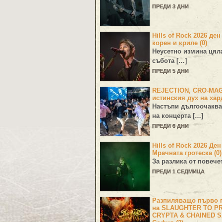
ПРЕДИ 3 ДНИ
Hills of Rock 2026 ден
корен и криле (0)
Неусетно измина цял
събота […]
ПРЕДИ 5 ДНИ
REJECTION, CRO-MA
истинския дух на хар
Настъпи дългоочаква
на концерта […]
ПРЕДИ 6 ДНИ
Hills of Rock 2026 Де
Мрачната гротеска (0)
За разлика от повече
ПРЕДИ 1 СЕДМИЦА
Разпиляващо първо г
на SLAUGHTER TO PR
CRYPTA & CHAINED S