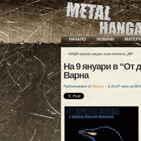
НАЧАЛО
НОВИНИ
МАТЕР
«
GRДD пускат видео към песента „99“
На 9 януари в “От 
Варна
Публикувано от
Blacky
в 21:07 часа на 08.0