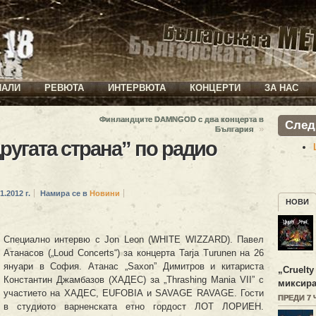
ИАЛИ
РЕВЮТА
ИНТЕРВЮТА
КОНЦЕРТИ
ЗА НАС
Финландците DAMNGOD с два концерта в
След
»
България
другата страна” по радио
1.2012 г.
Намира се в
Новини
НОВИ
Специално интервю с Jon Leon (WHITE WIZZARD). Павел
Атанасов („Loud Concerts“) за концерта Tarja Turunen на 26
януари в София. Атанас „Saxon” Димитров и китариста
„
Cruelty
Константин Джамбазов (ХАДЕС) за „Thrashing Mania VII” с
миксира
участието на ХАДЕС, EUFOBIA и SAVAGE RAVAGE. Гости
ПРЕДИ 7
в студиото варненската етно гордост ЛОТ ЛОРИЕН.