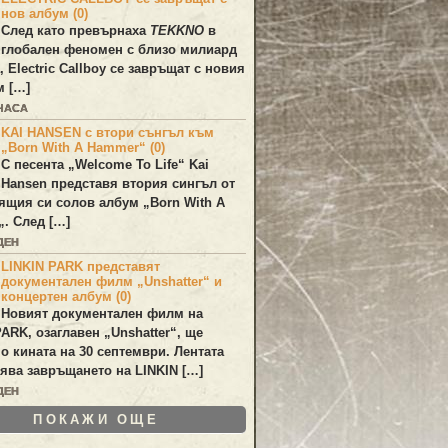
нов албум (0)
След като превърнаха
TEKKNO
в
глобален феномен с близо милиард
а,
Electric Callboy
се завръщат с новия
м […]
 ЧАСА
KAI HANSEN с втори сънгъл към
„Born With A Hammer“ (0)
С песента „
Welcome To Life
“
Kai
Hansen
представя втория сингъл от
ящия си солов албум „
Born With A
„. След […]
ДЕН
LINKIN PARK представят
документален филм „Unshatter“ и
концертен албум (0)
Новият документален филм на
PARK
, озаглавен
„Unshatter“
, ще
по кината на 30 септември. Лентата
ява завръщането на
LINKIN
[…]
ДЕН
ПОКАЖИ ОЩЕ