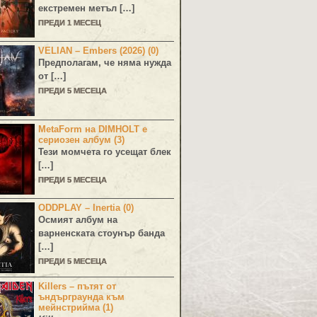
екстремен метъл […]
ПРЕДИ 1 МЕСЕЦ
VELIAN – Embers (2026) (0)
Предполагам, че няма нужда
от […]
ПРЕДИ 5 МЕСЕЦА
MetaForm на DIMHOLT е
сериозен албум (3)
Тези момчета го усещат блек
[…]
ПРЕДИ 5 МЕСЕЦА
ODDPLAY – Inertia (0)
Осмият албум на
варненската стоунър банда
[…]
ПРЕДИ 5 МЕСЕЦА
Killers – пътят от
ъндърграунда към
мейнстрийма (1)