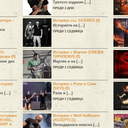
Третото издание […]
ПРЕДИ 2 ДНИ
 втори –
Интервю със SICKRED (0)
Историята на […]
ата
ПРЕДИ 1 СЕДМИЦА
GS-
Интервю с Мартин (СВЕЖИ
дкора (0)
ТАРАЛЕЖИ) (0)
ния ден
Мартин е на […]
ПРЕДИ 1 СЕДМИЦА
н първи:
Интервю с Рали и Севи
(SEVI) (0)
то […]
Рали и […]
ПРЕДИ 1 СЕДМИЦА
остуване
Интервю с Wolf Hoffmann
EVAIL,
(ACCEPT) (1)
AINT в
Легендарната немска […]