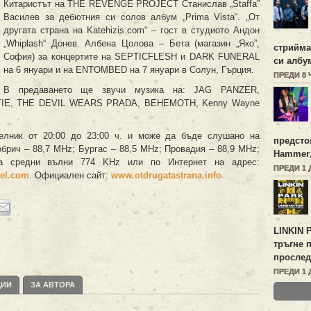
Китаристът на THE REVENGE PROJECT Станислав „Staffa”
Василев за дебютния си солов албум „Prima Vista“. „От
другата страна на Katehizis.com“ – гост в студиото Андон
„Whiplash“ Донев. Албена Цолова – Бета (магазин „Яко”,
стрийм
София) за концертите на SEPTICFLESH и DARK FUNERAL
си албу
на 6 януари и на ENTOMBED на 7 януари в Солун, Гърция.
ПРЕДИ 8
В предаването ще звучи музика на: JAG PANZER,
TIE, THE DEVIL WEARS PRADA, BEHEMOTH, Kenny Wayne
елник от 20:00 до 23:00 ч. и може да бъде слушано на
предсто
обрич – 88,7 MHz; Бургас – 88,5 MHz; Провадия – 88,9 MHz;
Hammer
а средни вълни 774 KHz или по Интернет на адрес:
ПРЕДИ 1 
el.com
. Официален сайт:
www.otdrugatastrana.info
LINKIN 
тръгне 
прослед
ПРЕДИ 1 
ЦИИ
ЗА АВТОРА