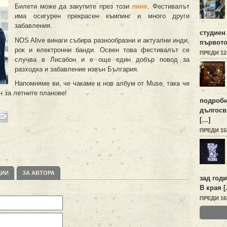
Билети може да закупите през този
линк
. Фестивалът
има осигурен прекрасен къмпинг и много други
забавления.
студиен
NOS Alive винаги събира разнообразни и актуални инди,
първото
рок и електронни банди. Освен това фестивалът се
ПРЕДИ 1
случва в Лисабон и е още един добър повод за
разходка и забавление извън България.
Напомняме ви, че чакаме и нов албум от Muse, така че
 за летните планове!
подробн
дългосв
[…]
ПРЕДИ 1
ЦИИ
ЗА АВТОРА
зад год
В края 
ПРЕДИ 1