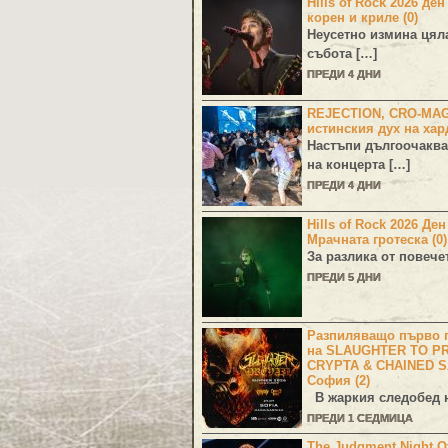
Hills of Rock 2026 ден
корен и криле (0)
Неусетно измина цял
събота […]
ПРЕДИ 4 ДНИ
REJECTION, CRO-MA
истинския дух на хар
Настъпи дългоочаква
на концерта […]
ПРЕДИ 4 ДНИ
Hills of Rock 2026 Де
Мрачната гротеска (0)
За разлика от повече
ПРЕДИ 5 ДНИ
Разпиляващо първо г
на SLAUGHTER TO PR
CRYPTA & CHAINED S
София (2)
В жаркия следобед н
ПРЕДИ 1 СЕДМИЦА
The Judgment Night Of