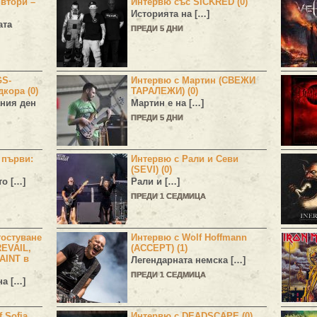
 втори –
Интервю със SICKRED (0)
Историята на […]
ата
ПРЕДИ 5 ДНИ
GS-
Интервю с Мартин (СВЕЖИ
дкора (0)
ТАРАЛЕЖИ) (0)
ния ден
Мартин е на […]
ПРЕДИ 5 ДНИ
н първи:
Интервю с Рали и Севи
(SEVI) (0)
то […]
Рали и […]
ПРЕДИ 1 СЕДМИЦА
остуване
Интервю с Wolf Hoffmann
EVAIL,
(ACCEPT) (1)
AINT в
Легендарната немска […]
ПРЕДИ 1 СЕДМИЦА
а […]
 Sofia
Интервю с DEADSCAPE (0)