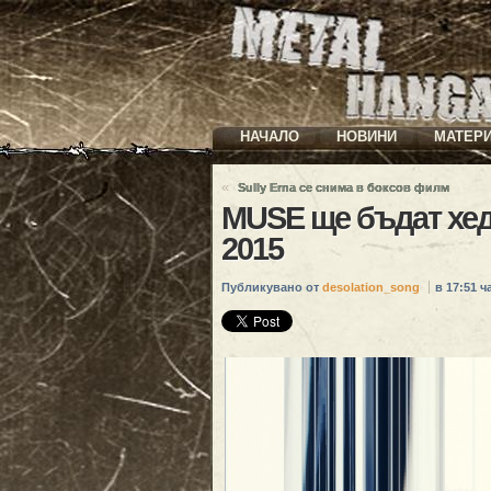
НАЧАЛО
НОВИНИ
МАТЕР
«
Sully Erna се снима в боксов филм
MUSE ще бъдат хед
2015
Публикувано от
desolation_song
в 17:51 ча