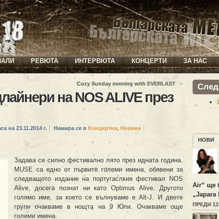
ИАЛИ
РЕВЮТА
ИНТЕРВЮТА
КОНЦЕРТИ
ЗА НАС
»
Cozy Sunday evening with EVERLAST
След
лайнери на NOS ALIVE през
са на 23.11.2014 г.
Намира се в
Концертни
,
Новини
НОВИ
Задава се силно фестивално лято през идната година.
MUSE са едно от първите големи имена, обявени за
следващото издание на португаслкия фестивал NOS
Air“ ще 
Alive, досега познат ни като Optimus Alive. Другото
„Japara 
голямо име, за което се вълнуваме е Alt-J. И двете
ПРЕДИ 1
групи очакваме в нощта на 9 Юли. Очакваме още
големи имена.