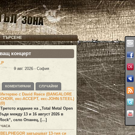
ТЪРСЕНЕ
ващ концерт
LP
9 авг. 2026 - София
КОМЕНТИРАНИ
СЛУЧАЙНИ
Интервю с David Reece (BANGALORE
CHOIR, екс-ACCEPT, екс-JOHN STEEL)
(0)
Третото издание на „Total Metal Open
бъде между 13 и 16 август 2026 в
Rock“, село Опанец, […]
2 ЧАСА
BELPHEGOR завършват 13-тия си