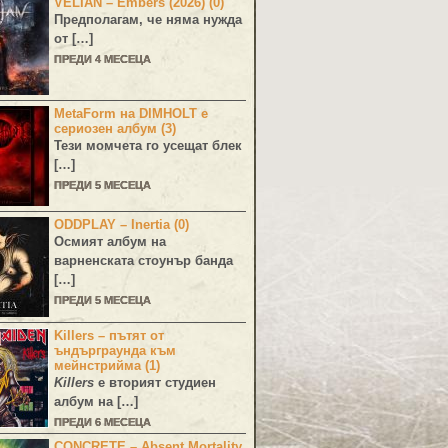
VELIAN – Embers (2026) (0)
Предполагам, че няма нужда
от […]
ПРЕДИ 4 МЕСЕЦА
MetaForm на DIMHOLT е
сериозен албум (3)
Тези момчета го усещат блек
[…]
ПРЕДИ 5 МЕСЕЦА
ODDPLAY – Inertia (0)
Осмият албум на
варненската стоунър банда
[…]
ПРЕДИ 5 МЕСЕЦА
Killers – пътят от
ъндърграунда към
мейнстрийма (1)
Killers
е вторият студиен
албум на […]
ПРЕДИ 6 МЕСЕЦА
CONCRETE – Absent Mortality