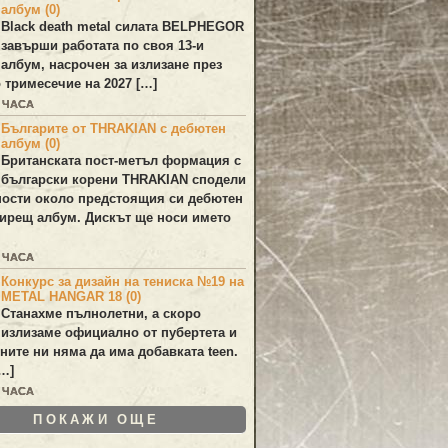
албум (0)
Black death metal силата
BELPHEGOR
завърши работата по своя 13-и
 албум, насрочен за излизане през
 тримесечие на 2027 […]
2 ЧАСА
Българите от THRAKIAN с дебютен
албум (0)
Британската пост-метъл формация с
български корени
THRAKIAN
сподели
ости около предстоящия си дебютен
ирещ албум. Дискът ще носи името
5 ЧАСА
Конкурс за дизайн на тениска №19 на
METAL HANGAR 18 (0)
Станахме пълнолетни, а скоро
излизаме официално от пубертета и
ините ни няма да има добавката teen.
[…]
6 ЧАСА
ПОКАЖИ ОЩЕ