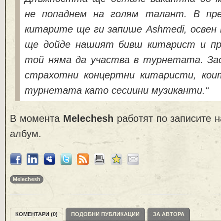
не попаднем на голям талант. В пр
китарите ще ги запише Ashmedi, освен 
ще дойде нашият бивш китарист и пр
той няма да участва в турнетата. За
страхотни концертни китаристи, кои
турнетата като сесиини музиканти.“
В момента
Melechesh
работят по записите н
албум.
Melechesh
КОМЕНТАРИ (0)
ПОДОБНИ ПУБЛИКАЦИИ
ЗА АВТОРА