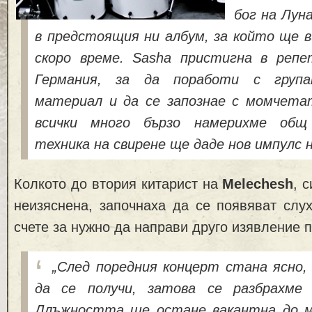
бог на Лун
в предстоящия ни албум, за който ще в
скоро време. Sasha пристигна в реп
Германия, за да поработи с група
материал и да се запознае с момчета
всички много бързо намерихме общ
техника на свирене ще даде нов импулс н
Колкото до втория китарист на
Melechesh
, 
неизяснена, започнаха да се появяват слух
счете за нужно да направи друго изявление п
„След поредния концерт стана ясно, 
да се получи, затова се разбрахме 
Длъжността ще остане вакантна до м