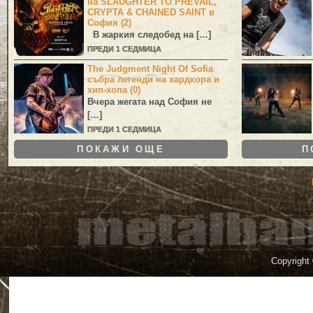
на SLAUGHTER TO PREVAIL,
CRYPTA & CHAINED SAINT в
София (2)
В жаркия следобед на […]
ПРЕДИ 1 СЕДМИЦА
The Judgment Night Of Sofia
събра легенди на хардкора и
хип-хопа (0)
Вчера жегата над София не
[…]
ПРЕДИ 1 СЕДМИЦА
ПОКАЖИ ОЩЕ
П
Copyright