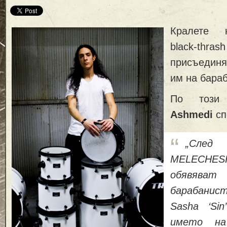
Кралете 
black-thras
присъединя
им на бара
По този 
Ashmedi
сп
„След 
MELECHE
обявяв
барабани
Sasha ‘Si
името на