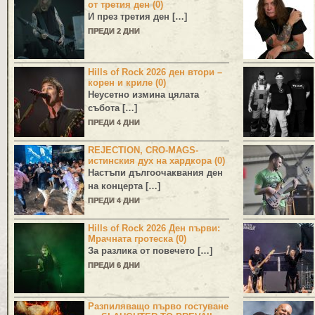
от третия ден (0)
И през третия ден […]
ПРЕДИ 2 ДНИ
Hills of Rock 2026 ден втори –
корен и криле (0)
Неусетно измина цялата
събота […]
ПРЕДИ 4 ДНИ
REJECTION, CRO-MAGS-
истинския дух на хардкора (0)
Настъпи дългоочаквания ден
на концерта […]
ПРЕДИ 4 ДНИ
Hills of Rock 2026 Ден първи:
Мрачната гротеска (0)
За разлика от повечето […]
ПРЕДИ 6 ДНИ
Разпиляващо първо гостуване