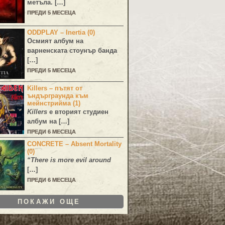
метъла. […]
ПРЕДИ 5 МЕСЕЦА
ODDPLAY – Inertia (0)
Осмият албум на
варненската стоунър банда
[…]
ПРЕДИ 5 МЕСЕЦА
Killers – пътят от
ъндърграунда към
мейнстрийма (1)
Killers
е вторият студиен
албум на […]
ПРЕДИ 6 МЕСЕЦА
CONCRETE – Absent Mortality
(0)
“There is more evil around
[…]
ПРЕДИ 6 МЕСЕЦА
ПОКАЖИ ОЩЕ