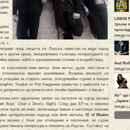
 рече
ещава
ение,
LINKIN 
тръгне 
едява
прослед
овски
ПРЕДИ 1
тя на
 се с
изправя пред смъртта си. Лоусън, известен на инди хорър
и и кратки прози, безпроблемно съчетава литературните си
айки разказ, който е едновременно сложен и въздействащ.
And Roll
от класически хеви метъл, блек метъл, дуум, пост-пънк и
ПРЕДИ 1
и отличително звуково изживяване. Въпреки високото си
ва усещане за старата школа, осигурявайки сурово и мощно
eraphim Studios от Роб Кавджиан (известен с работата си с
е допринесъл за проекта като сесиен барабанист и басист.
Air“ ще 
почва като едноличен проект на писателя на хорър музика
„Japara 
rt Boys’ Choir и Devil’s Night). След два EP-та и няколко
ПРЕДИ 1 
хотна група на живо, включваща бивши и настоящи членове
вайки ортодоксалния подход към блек метъла,
IX of Blades
ата музика с пънк рок отношение и поетичния, но суров
дожествената литература и поезията на Лоусън. Съставът на