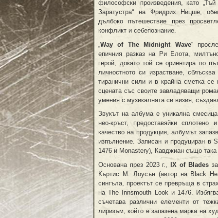
философски произведения, като „Тъй
Заратустра“ на Фридрих Ницше, об
дълбоко пътешествие през просветл
конфликт и себепознание.
„
Way of The Midnight Wave
“ просл
епичния разказ на Ри Елота, милтън
герой, докато той се ориентира по пъ
личностното си израстване, сблъсква
тиранични сили и в крайна сметка се 
сцената със своите завладяващи роман
умения с музикалната си визия, създав
Звукът на албума е уникална смесица 
нео-кръст, предоставяйки сплотено 
качество на продукция, албумът запаз
изпълнение. Записан и продуциран в S
1476 и Monastery), Кавджиан също така 
Основана през 2023 г.,
IX of Blades
за
Къртис М. Лоусън (автор на Black Hea
сингъла, проектът се превръща в стра
на The Innsmouth Look и 1476. Избяг
съчетава различни елементи от тежк
лиризъм, който е запазена марка на ху