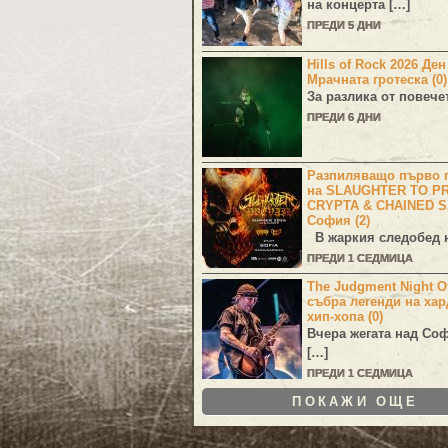
на концерта […]
ПРЕДИ 5 ДНИ
Hills of Rock 2026 Де
Мрачната гротеска (0)
За разлика от повече
ПРЕДИ 6 ДНИ
Разпиляващо първо г
на SLAUGHTER TO PR
CRYPTA & CHAINED S
София (2)
В жаркия следобед н
ПРЕДИ 1 СЕДМИЦА
The Judgment Night Of
събра легенди на хар
хип-хопа (0)
Вчера жегата над Со
[…]
ПРЕДИ 1 СЕДМИЦА
ПОКАЖИ ОЩЕ