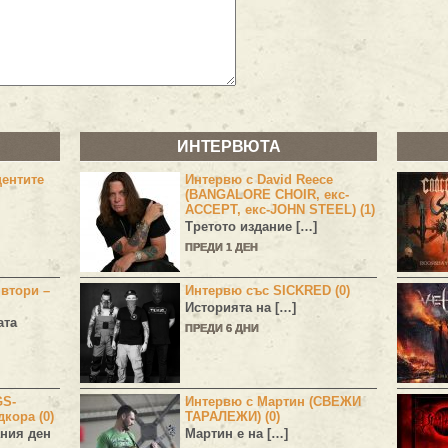
ИНТЕРВЮТА
центите
Интервю с David Reece
(BANGALORE CHOIR, екс-
ACCEPT, екс-JOHN STEEL) (1)
Третото издание […]
ПРЕДИ 1 ДЕН
 втори –
Интервю със SICKRED (0)
Историята на […]
ата
ПРЕДИ 6 ДНИ
GS-
Интервю с Мартин (СВЕЖИ
дкора (0)
ТАРАЛЕЖИ) (0)
ния ден
Мартин е на […]