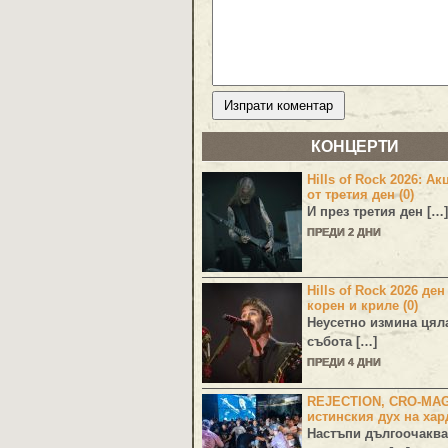
КОНЦЕРТИ
Hills of Rock 2026: Ак
от третия ден (0)
И през третия ден […]
ПРЕДИ 2 ДНИ
Hills of Rock 2026 ден
корен и криле (0)
Неусетно измина цял
събота […]
ПРЕДИ 4 ДНИ
REJECTION, CRO-MA
истинския дух на хар
Настъпи дългоочаква