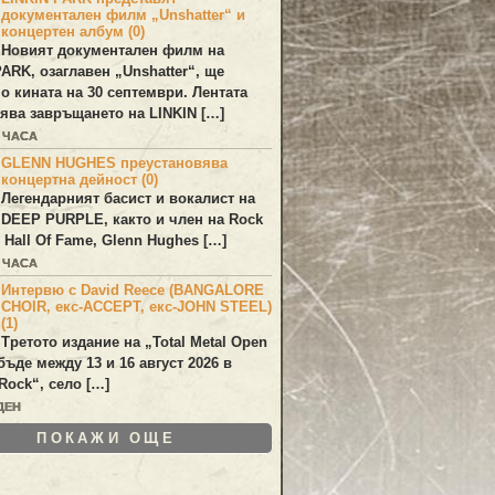
документален филм „Unshatter“ и
концертен албум (0)
Новият документален филм на
PARK
, озаглавен
„Unshatter“
, ще
по кината на 30 септември. Лентата
ява завръщането на
LINKIN
[…]
0 ЧАСА
GLENN HUGHES преустановява
концертна дейност (0)
Легендарният басист и вокалист на
DEEP PURPLE
, както и член на Rock
 Hall Of Fame,
Glenn Hughes
[…]
0 ЧАСА
Интервю с David Reece (BANGALORE
CHOIR, екс-ACCEPT, екс-JOHN STEEL)
(1)
Третото издание на „Total Metal Open
бъде между 13 и 16 август 2026 в
Rock“, село […]
ДЕН
ПОКАЖИ ОЩЕ