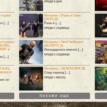
ПРЕДИ 6 ДНИ
н първи:
Интервю с Рали и Севи
(SEVI) (0)
то […]
Рали и […]
ПРЕДИ 1 СЕДМИЦА
остуване
Интервю с Wolf Hoffmann
EVAIL,
(ACCEPT) (1)
AINT в
Легендарната немска […]
ПРЕДИ 2 СЕДМИЦИ
а […]
 Sofia
Интервю с DEADSCAPE (0)
дкора и
След период […]
ПРЕДИ 1 МЕСЕЦ
фия не
ПОКАЖИ ОЩЕ