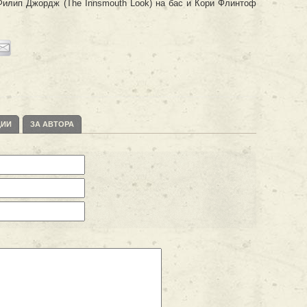
 Филип Джордж (The Innsmouth Look) на бас и Кори Флинтоф
ЦИИ
ЗА АВТОРА