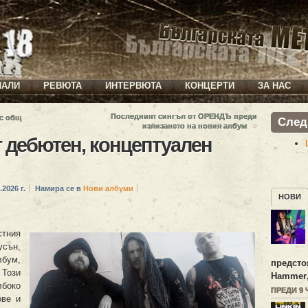
ИАЛИ
РЕВЮТА
ИНТЕРВЮТА
КОНЦЕРТИ
ЗА НАС
Последният сингъл от ОРЕНДЪ преди
 с общ
След
»
излизането на новия албум
ат дебютен, концептуален
.2026 г.
Намира се в
Нови албуми
НОВИ
стния
усън,
бум,
предсто
. Този
Hammer
лбоко
ПРЕДИ 9
ове и