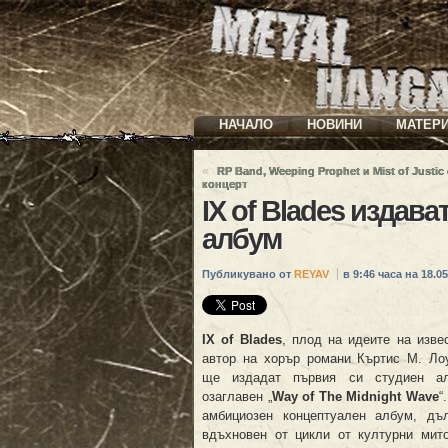
НАЧАЛО
НОВИНИ
МАТЕР
«
RP Band, Weeping Prophet и Mist of Justic
концерт
IX of Blades издав
албум
Публикувано от
REYAV
в 9:46 часа на 18.05
IX of Blades
, плод на идеите на изве
автор на хорър романи Къртис М. Ло
ще издадат първия си студиен ал
озаглавен „
Way of The Midnight Wave
“
амбициозен концептуален албум, дъ
вдъхновен от цикли от културни мит