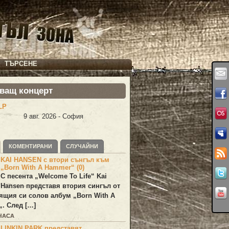
ТЪРСЕНЕ
ващ концерт
LP
9 авг. 2026 - София
КОМЕНТИРАНИ
СЛУЧАЙНИ
KAI HANSEN с втори сънгъл към
„Born With A Hammer“ (0)
С песента „
Welcome To Life
“
Kai
Hansen
представя втория сингъл от
ящия си солов албум „
Born With A
„. След […]
 ЧАСА
LINKIN PARK представят