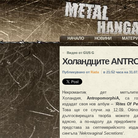
НАЧАЛО
НОВИНИ
МАТЕР
«
Видео от GUS G
Холандците ANTR
Публикувано от
Rada
в 21:52 часа на 31.07.
Некромантик дет метъл
Холандия,
AntropomorphiA,
са го
издадат своя нов албум – ‘
Rites Of Pe
Това ще се случи на 12.09. Обло
дългосвирещата творба можете д
вдясно, а по-надолу да придобиете
представа за септемврийското изда
сингъла ‘
Nekrovaginal Secretions
‘.