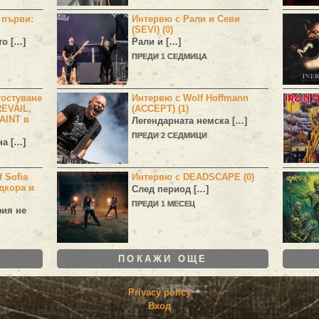
н първи:
Интервю с Рали и Севи
(SEVI) (0)
то […]
Рали и […]
ПРЕДИ 1 СЕДМИЦА
остуване
Интервю с Wolf Hoffmann
EVAIL,
(ACCEPT) (1)
AINT в
Легендарната немска […]
ПРЕДИ 2 СЕДМИЦИ
а […]
 Sofia
Интервю с DEADSCAPE (0)
дкора и
След период […]
ПРЕДИ 1 МЕСЕЦ
фия не
ПОКАЖИ ОЩЕ
Privacy policy
Вход