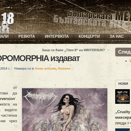
ИАЛИ
РЕВЮТА
ИНТЕРВЮТА
КОНЦЕРТИ
ЗА НАС
»
Защо се бави „Time II“ на WINTERSUN?
След
OPOMORPHIA издават
2014 г.
Намира се в
Нови албуми
,
Новини
НОВИ
ите от
тови да
rversion
‘.
жката на
а видите
„
Cruelty
 частична
миксира
ние чрез
ПРЕДИ 7