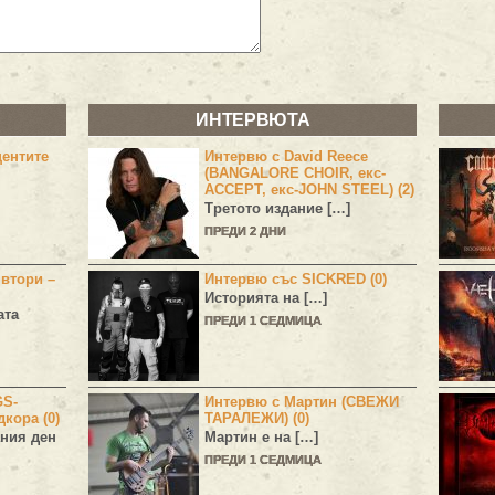
ИНТЕРВЮТА
центите
Интервю с David Reece
(BANGALORE CHOIR, екс-
ACCEPT, екс-JOHN STEEL) (2)
Третото издание […]
ПРЕДИ 2 ДНИ
 втори –
Интервю със SICKRED (0)
Историята на […]
ата
ПРЕДИ 1 СЕДМИЦА
GS-
Интервю с Мартин (СВЕЖИ
дкора (0)
ТАРАЛЕЖИ) (0)
ния ден
Мартин е на […]
ПРЕДИ 1 СЕДМИЦА