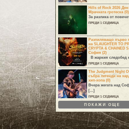
Hills of Rock 2026 Де
Мрачната гротеска (0)
За разлика от повече
ПРЕДИ 1 СЕДМИЦА
Разпиляващо първо г
на SLAUGHTER TO PR
CRYPTA & CHAINED S
София (2)
В жаркия следобед н
ПРЕДИ 1 СЕДМИЦА
The Judgment Night Of
събра легенди на хар
хип-хопа (0)
Вчера жегата над Со
[…]
ПРЕДИ 1 СЕДМИЦА
ПОКАЖИ ОЩЕ