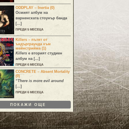
ODDPLAY – Inertia (0)
Осмият албум на
варненската стоунър банда
[…]
ПРЕДИ 5 МЕСЕЦА
Killers – пътят от
ъндърграунда към
мейнстрийма (1)
Killers
е вторият студиен
албум на […]
ПРЕДИ 6 МЕСЕЦА
CONCRETE – Absent Mortality
(0)
“There is more evil around
[…]
ПРЕДИ 6 МЕСЕЦА
ПОКАЖИ ОЩЕ