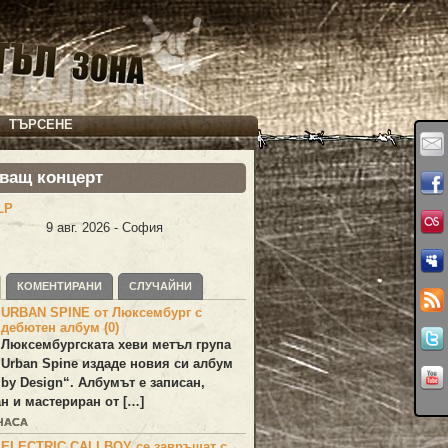
ТЪРСЕНЕ
ващ концерт
LP
9 авг. 2026 - София
КОМЕНТИРАНИ
СЛУЧАЙНИ
URBAN SPINE от Люксембург с
дебютен албум (0)
Люксембургската хеви метъл група
Urban Spine
издаде новия си албум
 by Design
“. Албумът е записан,
н и мастериран от […]
 ЧАСА
ELECTRIC CALLBOY се завръщат с