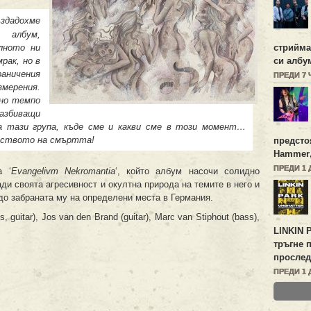
ъздадохме
 албум,
лното ни
стрийм
рак, но в
си алб
раничения
ПРЕДИ 7
змерения.
дно темпо
азбиващи
а тази група, къде сме и какви сме в този момент…
лството на смъртта!
предсто
Hammer
ПРЕДИ 1 
а ‘
Evangelivm Nekromantia
‘, който албум насочи солидно
ди своята агресивност и окултна природа на темите в него и
 до забраната му на определени места в Германия.
, guitar), Jos van den Brand (guitar), Marc van Stiphout (bass),
LINKIN 
тръгне 
прослед
ПРЕДИ 1 