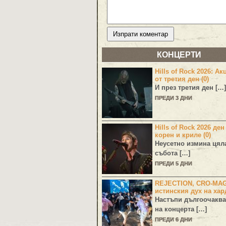
КОНЦЕРТИ
Hills of Rock 2026: Ак
от третия ден (0)
И през третия ден […]
ПРЕДИ 3 ДНИ
Hills of Rock 2026 ден
корен и криле (0)
Неусетно измина цял
събота […]
ПРЕДИ 5 ДНИ
REJECTION, CRO-MA
истинския дух на хар
Настъпи дългоочаква
на концерта […]
ПРЕДИ 6 ДНИ