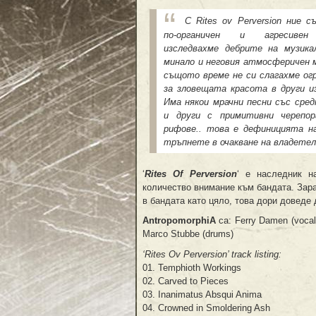
С
Rites ov Perversion ние с
по-органичен и агресивен
изследвахме дебрите на музика
минало и неговия атмосферичен м
същото време не си слагахме ог
за зловещата красота в други и
Има някои мрачни песни със сре
и други с примитивни черепор
рифове.. това е дефиницията н
тръпнете в очакване на владете
‘
Rites Of Perversion
‘ е наследник н
количество внимание към бандата. Зара
в бандата като цяло, това дори доведе
AntropomorphiA
са: Ferry Damen (vocals
Marco Stubbe (drums)
‘Rites Ov Perversion’ track listing:
01. Temphioth Workings
02. Carved to Pieces
03. Inanimatus Absqui Anima
04. Crowned in Smoldering Ash