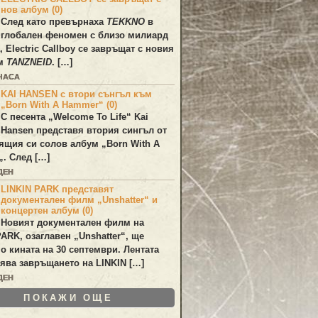
нов албум (0)
След като превърнаха
TEKKNO
в
глобален феномен с близо милиард
а,
Electric Callboy
се завръщат с новия
ум
TANZNEID
. […]
 ЧАСА
KAI HANSEN с втори сънгъл към
„Born With A Hammer“ (0)
С песента „
Welcome To Life
“
Kai
Hansen
представя втория сингъл от
ящия си солов албум „
Born With A
„. След […]
ДЕН
LINKIN PARK представят
документален филм „Unshatter“ и
концертен албум (0)
Новият документален филм на
PARK
, озаглавен
„Unshatter“
, ще
по кината на 30 септември. Лентата
ява завръщането на
LINKIN
[…]
ДЕН
ПОКАЖИ ОЩЕ