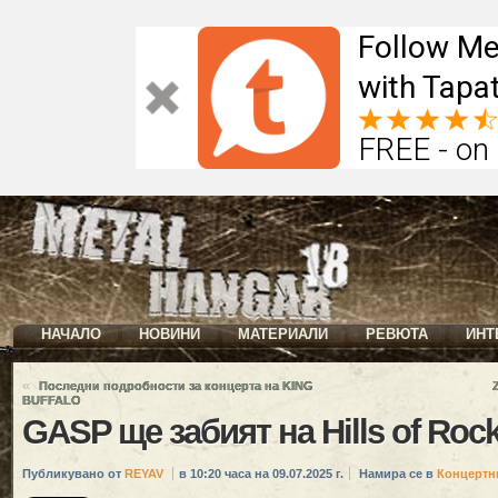
Follow Me
with Tapat
FREE - on
НАЧАЛО
НОВИНИ
МАТЕРИАЛИ
РЕВЮТА
ИНТ
«
Последни подробности за концерта на KING
BUFFALO
GASP ще забият на Hills of Roc
Публикувано от
REYAV
в 10:20 часа на 09.07.2025 г.
Намира се в
Концертн