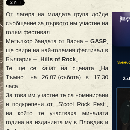
От лагера на младата група дойде
съобщение за първото им участие на
голям фестивал.
Метълкор бандата от Варна –
GASP
,
ще свири на най-големия фестивал в
България – „
Hills of Rock
„.
Те ще се качат на сцената „На
Тъмно“ на 26.07.(събота) в 17.30
часа.
За това им участие те са номинирани
и подкрепени от „S’cool Rock Fest“,
на който те участваха миналата
година на изданията му в Пловдив и