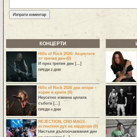
КОНЦЕРТИ
Hills of Rock 2026: Акцентите
от третия ден (0)
И през третия ден […]
ПРЕДИ 2 ДНИ
Hills of Rock 2026 ден втори –
корен и криле (0)
Неусетно измина цялата
събота […]
ПРЕДИ 4 ДНИ
REJECTION, CRO-MAGS-
истинския дух на хардкора (0)
Настъпи дългоочаквания ден