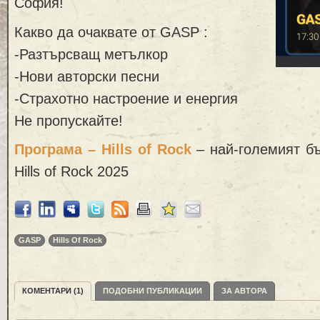
София!
Какво да очаквате от GASP :
-Разтърсващ метълкор
-Нови авторски песни
-Страхотно настроение и енергия
Не пропускайте!
Програма – Hills of Rock
– най-големият б
Hills of Rock 2025
GASP
Hills Of Rock
КОМЕНТАРИ (1)
ПОДОБНИ ПУБЛИКАЦИИ
ЗА АВТОРА