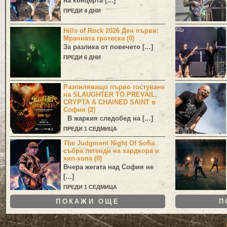
на концерта […]
ПРЕДИ 4 ДНИ
Hills of Rock 2026 Ден първи:
Мрачната гротеска (0)
За разлика от повечето […]
ПРЕДИ 6 ДНИ
Разпиляващо първо гостуване
на SLAUGHTER TO PREVAIL,
CRYPTA & CHAINED SAINT в
София (2)
В жаркия следобед на […]
ПРЕДИ 1 СЕДМИЦА
The Judgment Night Of Sofia
събра легенди на хардкора и
хип-хопа (0)
Вчера жегата над София не
[…]
ПРЕДИ 1 СЕДМИЦА
ПОКАЖИ ОЩЕ
П