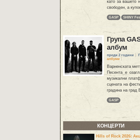
като за вашето 
свободен, а купо
GASP
SHINY Fes
Група GAS
албум
преди 2 години
албуми
Варненската метъ
Песента е озаг
музикални платф
сцената на фести
градина на град 
GASP
КОНЦЕРТИ
Hills of Rock 2026: Ак