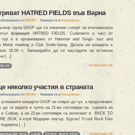
гряват HATRED FIELDS във Варна
убликувано от
REYAV
Намира се в
Концертни
ълкор група GASP ще са локалния съпорт на италианската
етъл формация HATRED FIELDS. Събитието е част от
 тур и е организирано от Hammer and Tongs- tour and
an Metal meeting и Club Smile-Varna. Датата на концерта е
ачало 20.00 ч. Заповядайте да се насладите на истинска
ни […]
Коментари (0)
IELDS
е няколко участия в страната
убликувано от
REYAV
Намира се в
Концертни
 успешните концерти GASP не спират до тук, а продължават
 да ги видите и чуете на 21-ви септември на сцената на
t в София, а на 22-ри септември се включват в BACK TO
2K24, в клуб Модерен театър, Бургас! S’cool Rock Fest
в подкрепа […]
Коментари (0)
MASSACRE 2K24
GASP
S'COOL ROCK FEST