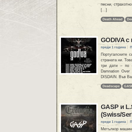
песни, страхотн
[…]
Death Ahead
De
GODIVA с 
преди 1 година
П
Португалските 
страната ни. Тов
три дати – по 
Damnation Over 
DISDAIN. Във Ва
Deadscape
GAS
GASP и L.
(Swiss/Se
преди 1 година
П
Метълкор машини