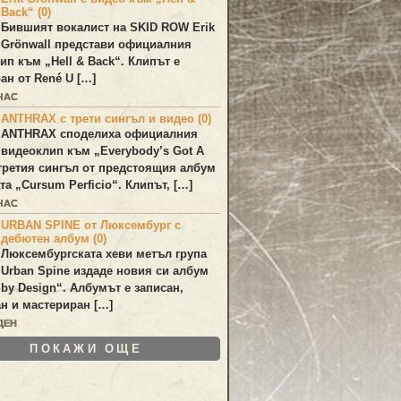
Back“ (0)
Бившият вокалист на
SKID ROW
Erik
Grönwall
представи официалния
лип към
„Hell & Back“
. Клипът е
ан от
René U
[…]
ЧАС
ANTHRAX с трети сингъл и видео (0)
ANTHRAX
споделиха официалния
видеоклип към „
Everybody’s Got A
 третия сингъл от предстоящия албум
та „
Cursum Perficio
“. Клипът, […]
ЧАС
URBAN SPINE от Люксембург с
дебютен албум (0)
Люксембургската хеви метъл група
Urban Spine
издаде новия си албум
 by Design
“. Албумът е записан,
н и мастериран […]
ДЕН
ПОКАЖИ ОЩЕ