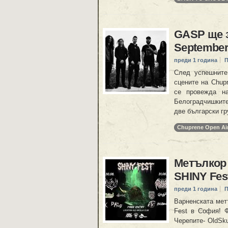
GASP ще з
September
преди 1 година
П
След успешните
сцените на Chupr
се провежда н
Белоградчишките
две български гр
Chuprene Open Ai
Метълкор
SHINY Fes
преди 1 година
П
Варненската мет
Fest в София! Ф
Черепите- OldSku