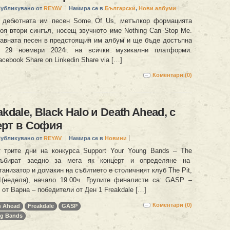
убликувано от
REYAV
Намира се в
Български
,
Нови албуми
 дебютната им песен Some Of Us, метълкор формацията
оя втори сингъл, носещ звучното име Nothing Can Stop Me.
лавната песен в предстоящия им албум и ще бъде достъпна
 29 ноември 2024г. на всички музикални платформи.
ebook Share on Linkedin Share via […]
Коментари (0)
kdale, Black Halo и Death Ahead, с
ерт в София
убликувано от
REYAV
Намира се в
Новини
 трите дни на конкурса Support Your Young Bands – The
 събират заедно за мега як концерт и определяне на
анизатор и домакин на събитието е столичният клуб The Pit,
1(неделя), начало 19.00ч. Групите финалисти са: GASP –
e от Варна – победители от Ден 1 Freakdale […]
Коментари (0)
h Ahead
Freakdale
GASP
ng Bands