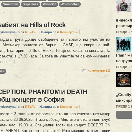
Smallman
Superhiks
Vendetta
Wolfmother
видеок
бият на Hills of Rock
режисир
ПРЕДИ 1 
убликувано от
REYAV
Намира се в
Концертни
ладата група дойде съобщение за първото им участие на
. Метълкор бандата от Варна – GASP, ще свири на най-
 в България – „Hills of Rock„. Те ще се качат на сцената „На
Plan
“ –
(събота) в 17.30 часа. За това им участие те са номинирани и
на група
’cool […]
ПРЕДИ 1 
Коментари (1)
ock
CEPTION, PHANTOM и DEATH
„
Cruelty
общ концерт в София
миксира
ПРЕДИ 1 
убликувано от
REYAV
Намира се в
Концертни
тието е 3 години от сформирането на варненската метълкор
ата е 28.06.2025г. (тази събота) Мястото е столичният клуб
ален час: 19:00 ч. Специални гости ще бъдат: DECEPTION
 AHEAD Какво да очаквате? Разтърсващ метъл, нови