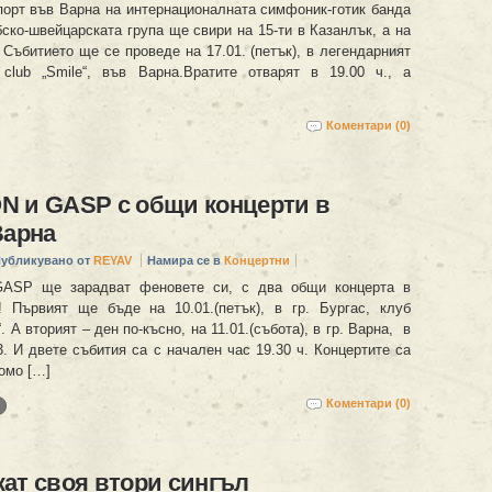
порт във Варна на интернационалната симфоник-готик банда
ко-швейцарската група ще свири на 15-ти в Казанлък, а на
 Събитието ще се проведе на 17.01. (петък), в легендарният
 club „Smile“, във Варна.Вратите отварят в 19.00 ч., а
Коментари (0)
N и GASP с общи концерти в
Варна
убликувано от
REYAV
Намира се в
Концертни
ASP ще зарадват феновете си, с два общи концерта в
 Първият ще бъде на 10.01.(петък), в гр. Бургас, клуб
 А вторият – ден по-късно, на 11.01.(събота), в гр. Варна, в
. И двете събития са с начален час 19.30 ч. Концертите са
омо […]
Коментари (0)
ат своя втори сингъл