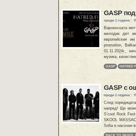
GASP под
преди 1 година
П
Варненската мет
мелодик дет м
европейския им
promotion, Balk
01.11.2024г., н
музика, качестве
GASP
HATRED F
GASP с ощ
преди 1 година
П
След поредицата
напред! Ще може
S’cool Rock Fes
SKOOL MASSACRE 
Sofia е насочен 
BACK TO SKOOL 