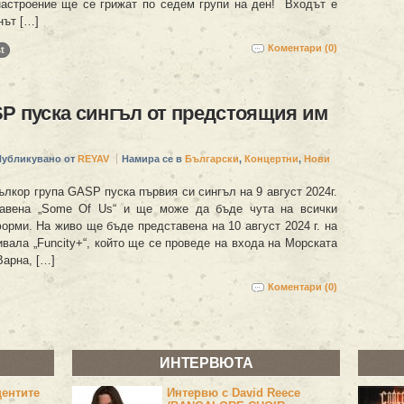
настроение ще се грижат по седем групи на ден! Входът е
нът […]
Коментари (0)
t
P пуска сингъл от предстоящия им
Публикувано от
REYAV
Намира се в
Български
,
Концертни
,
Нови
лкор група GASP пуска първия си сингъл на 9 август 2024г.
лавена „Some Of Us“ и ще може да бъде чута на всички
орми. На живо ще бъде представена на 10 август 2024 г. на
вала „Funcity+“, който ще се проведе на входа на Морската
Варна, […]
Коментари (0)
ИНТЕРВЮТА
центите
Интервю с David Reece