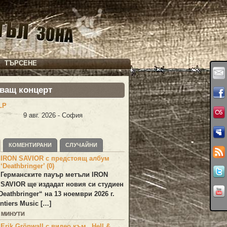
ТЪРСЕНЕ
ващ концерт
LP
9 авг. 2026 - София
КОМЕНТИРАНИ
СЛУЧАЙНИ
IRON SAVIOR с предстоящ албум
‘Deathbringer’ (0)
Германските пауър метъли
IRON
SAVIOR
ще издадат новия си студиен
Deathbringer
“ на 13 ноември 2026 г.
ntiers Music […]
6 МИНУТИ
Erik Grönwall с видео към „Hell &