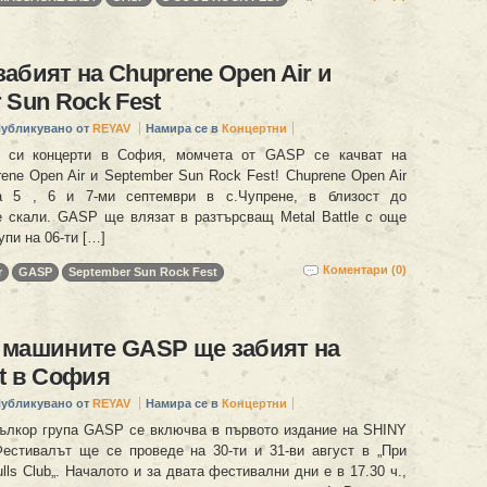
абият на Chuprene Open Air и
 Sun Rock Fest
убликувано от
REYAV
Намира се в
Концертни
 си концерти в София, момчета от GASP се качват на
ene Open Air и September Sun Rock Fest! Chuprene Open Air
а 5 , 6 и 7-ми септември в с.Чупрене, в близост до
 скали. GASP ще влязат в разтърсващ Metal Battle с още
упи на 06-ти […]
Коментари (0)
r
GASP
September Sun Rock Fest
 машините GASP ще забият на
t в София
убликувано от
REYAV
Намира се в
Концертни
ълкор група GASP се включва в първото издание на SHINY
естивалът ще се проведе на 30-ти и 31-ви август в „При
lls Club„. Началото и за двата фестивални дни е в 17.30 ч.,