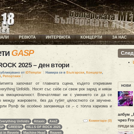
ИАЛИ
РЕВЮТА
ИНТЕРВЮТА
КОНЦЕРТИ
ЗА НАС
ети
GASP
След
ROCK 2025 – ден втори
убликувано от
iDTemplar
Намира се в
Български
,
Концерти
,
и
,
Репортажи
итията започват от главната сцена, където откриваме
НОВИ
erything Unfolds. Носят със себе си свеж рок заряд и някак
на емоционалност. Впечатляват ни с умението си да се
 между жанровете, без да губят цялостното си звучене.
арли Ролф бе особено запомняща се – с топла харизма и
албум „
чрез Fro
Коментари (0)
Everything Unfolds
Attaxic
AxeZ
ПРЕДИ 5
SP
GREESH
HILLS OF ROCK 2025
t in Reverie
Machine Head
Reaven