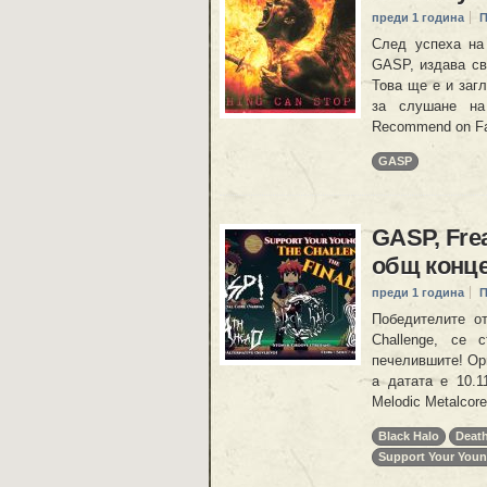
преди 1 година
П
След успеха на
GASP, издава св
Това ще е и заг
за слушане на
Recommend on Fac
GASP
GASP, Frea
общ конц
преди 1 година
П
Победителите от
Challenge, се
печелившите! Орг
а датата е 10.1
Melodic Metalcor
Black Halo
Deat
Support Your You