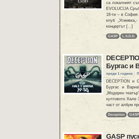
са локалният съ
EVOLUCIJA.Сръбс
18-ти – в София.
клуб „Усмивка„-
концертът […]
GASP
L.S.D.D.
DECEPTIO
Бургас и 
преди 1 година
П
DECEPTION и G
Бургас и Варна!
„Модерен театър“.
култовото Хале 3
част от албум пр
Deception
GASP
GASP пуск