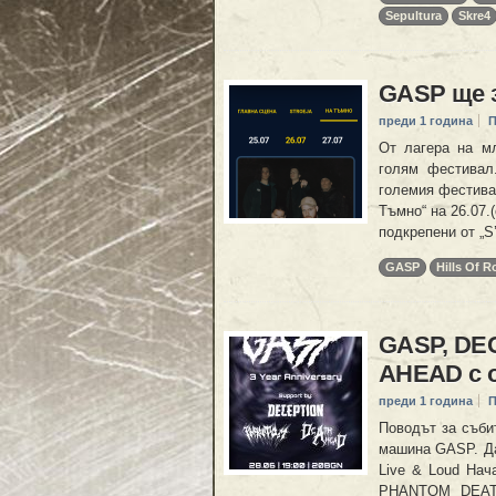
Sepultura
Skre4
GASP ще за
преди 1 година
П
От лагера на м
голям фестивал
големия фестивал
Тъмно“ на 26.07.
подкрепени от „S
GASP
Hills Of R
GASP, DE
AHEAD с 
преди 1 година
П
Поводът за съби
машина GASP. Дат
Live & Loud Нач
PHANTOM DEATH