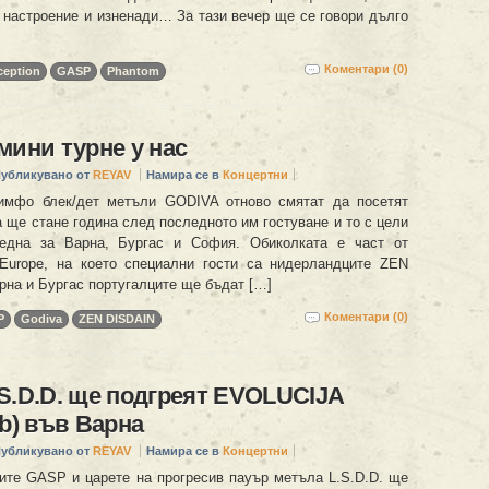
о настроение и изненади… За тази вечер ще се говори дълго
Коментари (0)
ception
GASP
Phantom
мини турне у нас
убликувано от
REYAV
Намира се в
Концертни
симфо блек/дет метъли GODIVA отново смятат да посетят
а ще стане година след последното им гостуване и то с цели
една за Варна, Бургас и София. Обиколката е част от
Europe, на което специални гости са нидерландците ZEN
рна и Бургас португалците ще бъдат […]
Коментари (0)
P
Godiva
ZEN DISDAIN
S.D.D. ще подгреят EVOLUCIJA
rb) във Варна
убликувано от
REYAV
Намира се в
Концертни
те GASP и царете на прогресив пауър метъла L.S.D.D. ще