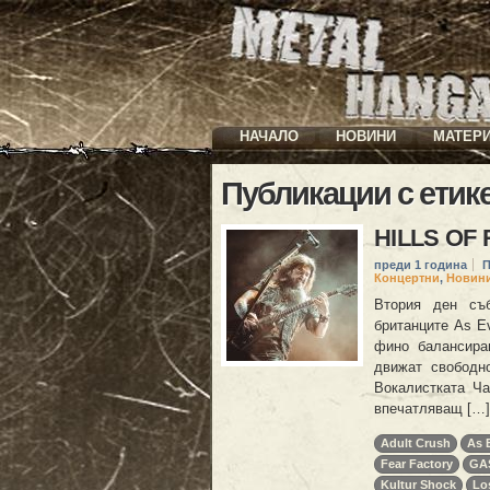
НАЧАЛО
НОВИНИ
МАТЕР
Публикации с етик
HILLS OF 
преди 1 година
П
Концертни
,
Новин
Втория ден съб
британците As Ev
фино балансира
движат свободно
Вокалистката Ч
впечатляващ […]
Adult Crush
As 
Fear Factory
GA
Kultur Shock
Los