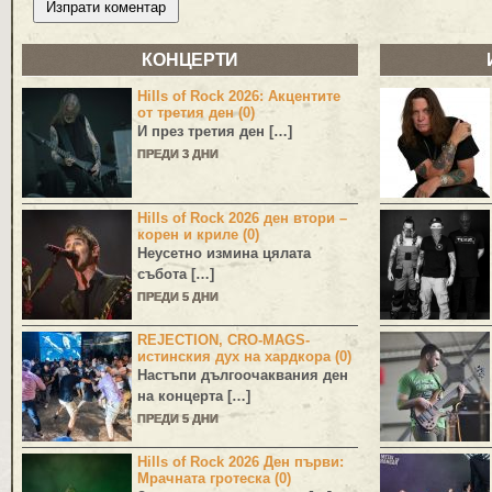
КОНЦЕРТИ
Hills of Rock 2026: Акцентите
от третия ден (0)
И през третия ден […]
ПРЕДИ 3 ДНИ
Hills of Rock 2026 ден втори –
корен и криле (0)
Неусетно измина цялата
събота […]
ПРЕДИ 5 ДНИ
REJECTION, CRO-MAGS-
истинския дух на хардкора (0)
Настъпи дългоочаквания ден
на концерта […]
ПРЕДИ 5 ДНИ
Hills of Rock 2026 Ден първи:
Мрачната гротеска (0)