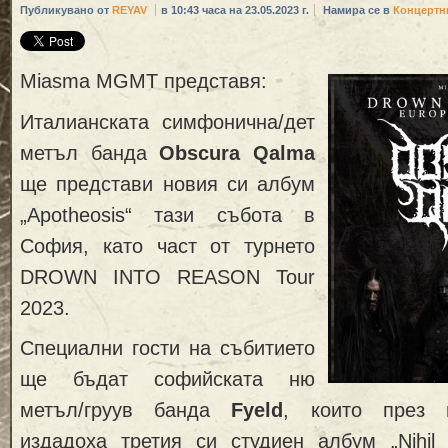
Публикувано от
REYAV
в 10:43 часа на 23.05.2023 г.
Намира се в
Концертн
Miasma MGMT представя:
Италианската симфонична/дет
метъл банда
Obscura Qalma
ще представи новия си албум
„Apotheosis“ тази събота в
София, като част от турнето
DROWN INTO REASON Tour
2023.
Специални гости на събитието
ще бъдат софийската ню
метъл/груув банда
Fyeld
, които през 
издадоха третия си студиен албум „Nihil 