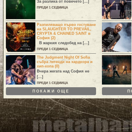
За разлика от повечето […]
ПРЕДИ 1 СЕДМИЦА
Разпиляващо първо гостуване
на SLAUGHTER TO PREVAIL,
CRYPTA & CHAINED SAINT в
София (2)
В жаркия следобед на […]
ПРЕДИ 1 СЕДМИЦА
The Judgment Night Of Sofia
събра легенди на хардкора и
хип-хопа (0)
Вчера жегата над София не
[…]
ПРЕДИ 1 СЕДМИЦА
ПОКАЖИ ОЩЕ
П