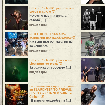
Hills of Rock 2026 ден втори –
корен и криле (0)
Неусетно измина цялата
събота […]
ПРЕДИ 4 ДНИ
REJECTION, CRO-MAGS-
истинския дух на хардкора (0)
Настъпи дългоочаквания ден
на концерта […]
ПРЕДИ 4 ДНИ
Hills of Rock 2026 Ден първи:
Мрачната гротеска (0)
За разлика от повечето […]
ПРЕДИ 6 ДНИ
Разпиляващо първо гостуване
на SLAUGHTER TO PREVAIL,
CRYPTA & CHAINED SAINT в
София (2)
В жаркия следобед на […]