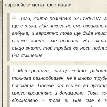
европейски метъл фестивали:
„Тези, които познават SATYRICON, з
ще е така. Ние никога не сме издавали 
албума, и вероятно това ще бъде наис
всичко, което сме правили. Но какт
също знаят, той трябва да носи подпи
без съмнение.
Материалът, върху който работ
толкова разнообразен, че е много трудн
посоката. Повече от всичко аз чувств
много креативно и динамично. Това, ко
вдъхновено – това е! Ние сме в м