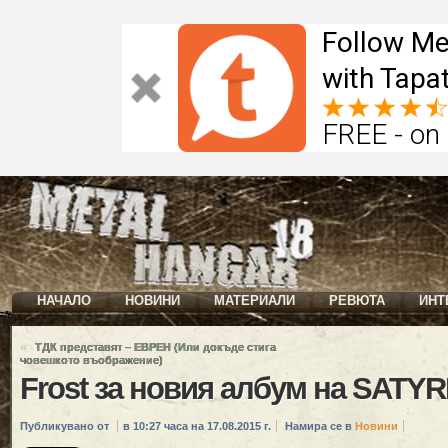
Follow Me
with Tapat
FREE - on
НАЧАЛО
НОВИНИ
МАТЕРИАЛИ
РЕВЮТА
ИНТ
«
ТДК представят – ЕВРЕН (Или докъде стига
човешкото въображение)
Frost за новия албум на SATY
Публикувано от
в 10:27 часа на 17.08.2015 г.
Намира се в
Новини