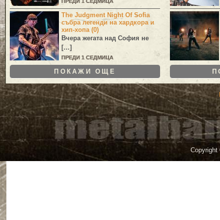
ПРЕДИ 1 СЕДМИЦА
The Judgment Night Of Sofia
събра легенди на хардкора и
хип-хопа (0)
Вчера жегата над София не
[…]
ПРЕДИ 1 СЕДМИЦА
ПОКАЖИ ОЩЕ
П
Copyright