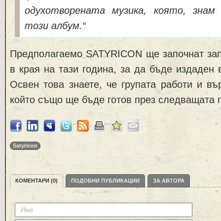
одухотворената музика, която, знам
този албум.“
Предполагаемо SATYRICON ще започнат зап
в края на тази година, за да бъде издаден 
Освен това знаете, че групата работи и въ
който също ще бъде готов през следващата 
Satyricon
КОМЕНТАРИ (0)
ПОДОБНИ ПУБЛИКАЦИИ
ЗА АВТОРА