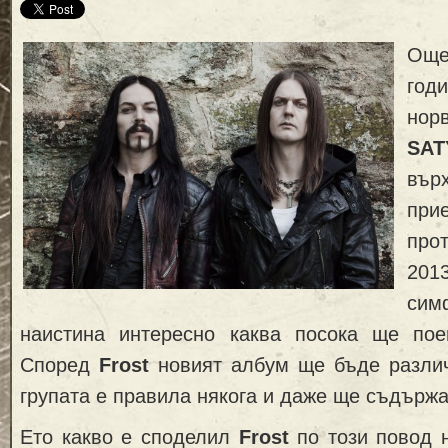
Ощ
год
нор
SAT
вър
пр
про
201
сим
наистина интересно каква посока ще п
Според
Frost
новият албум ще бъде различе
групата е правила някога и даже ще съдърж
Ето какво е споделил
Frost
по този повод 