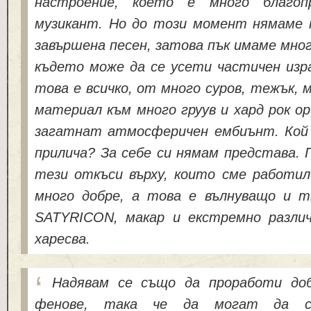
настроение, което е много благоп
музикант. Но до този момент нямаме 
завършена песен, затова пък имаме мно
където може да се усети частичен изра
това е всичко, от много суров, тежък, 
материал към много груув и хард рок о
загатнат атмосферичен ембиънт. Кой 
прилича? За себе си нямам представа. 
тези откъси върху, които сме работили
много добре, а това е вълнуващо и тв
SATYRICON, макар и екстремно разли
харесва.
Надявам се също да проработи до
фенове, така че да могат да с