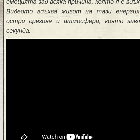
емоцията зад всяка причина, която я е вдъх
Видеото вдъхва живот на тази енерги
остри срезове и атмосфера, която зав
секунда.