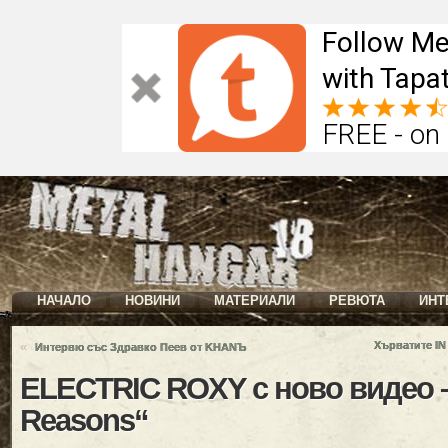
Follow Me
with Tapat
FREE - on
НАЧАЛО
НОВИНИ
МАТЕРИАЛИ
РЕВЮТА
ИНТ
«
Хърватите I
Интервю със Здравко Пеев от KHANЪ
ELECTRIC ROXY с ново видео –
Reasons“