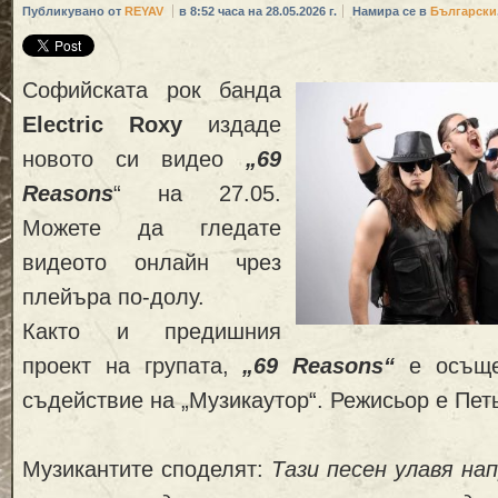
Публикувано от
REYAV
в 8:52 часа на 28.05.2026 г.
Намира се в
Български
Софийската рок банда
Electric Roxy
издаде
новото си видео
„69
Reasons
“ на 27.05.
Можете да гледате
видеото онлайн чрез
плейъра по-долу.
Както и предишния
проект на групата,
„69 Reasons“
е осъще
съдействие на „Музикаутор“. Режисьор е Пет
Музикантите споделят:
Тази песен улавя на