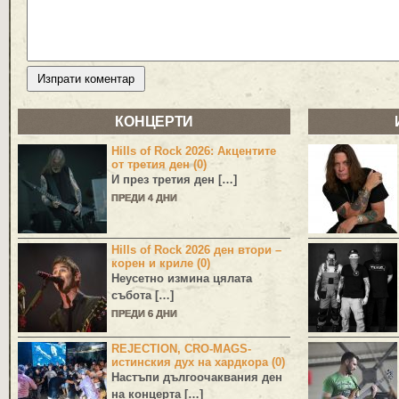
КОНЦЕРТИ
Hills of Rock 2026: Акцентите
от третия ден (0)
И през третия ден […]
ПРЕДИ 4 ДНИ
Hills of Rock 2026 ден втори –
корен и криле (0)
Неусетно измина цялата
събота […]
ПРЕДИ 6 ДНИ
REJECTION, CRO-MAGS-
истинския дух на хардкора (0)
Настъпи дългоочаквания ден
на концерта […]