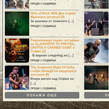
ПРЕДИ 1 СЕДМИЦА
Hills of Rock 2026 Ден първи:
Мрачната гротеска (0)
За разлика от повечето […]
ПРЕДИ 1 СЕДМИЦА
Разпиляващо първо гостуване
на SLAUGHTER TO PREVAIL,
CRYPTA & CHAINED SAINT в
София (2)
В жаркия следобед на […]
ПРЕДИ 1 СЕДМИЦА
The Judgment Night Of Sofia
събра легенди на хардкора и
хип-хопа (0)
Вчера жегата над София не
[…]
ПРЕДИ 1 СЕДМИЦА
ПОКАЖИ ОЩЕ
П